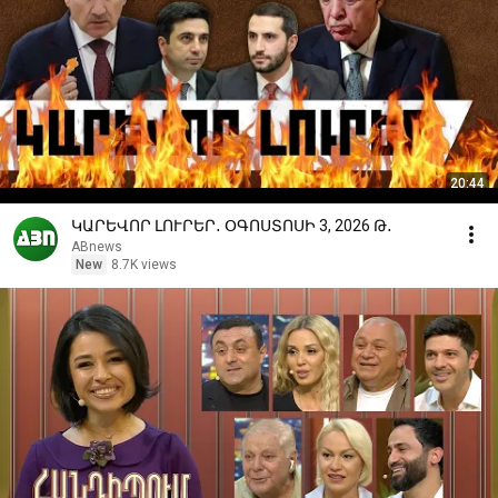
20:44
ԿԱՐԵՎՈՐ ԼՈՒՐԵՐ․ ՕԳՈՍՏՈՍԻ 3, 2026 Թ․
ABnews
New
8.7K views