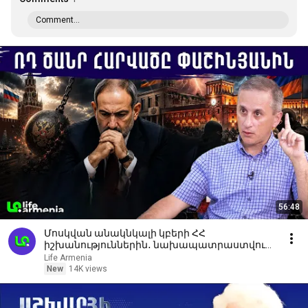
Comment...
56:48
Մոսկվան անակնկալի կբերի ՀՀ
իշխանություններին․ նախապատրաստվում
են․ Հայկ Այվազյան
Life Armenia
New
14K views