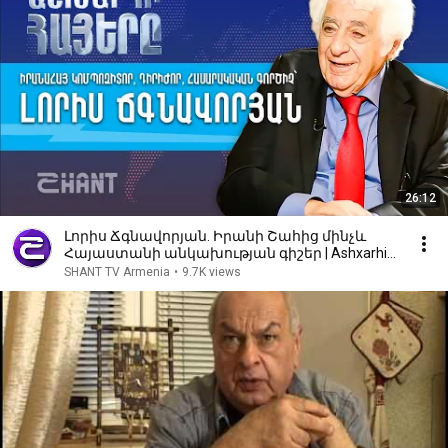
26:12
Լորիս Ճգնավորյան. Իրանի Շահից մինչև
Հայաստանի անկախության գիշեր | Ashxarhi
Hayer, Loris Tjeknavorian
SHANT TV Armenia
•
9.7K views