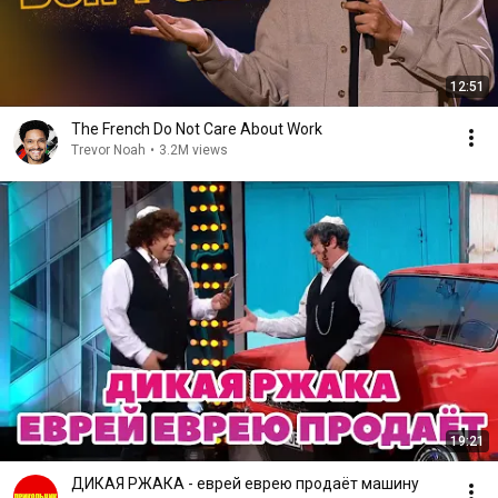
12:51
The French Do Not Care About Work
Trevor Noah
•
3.2M views
19:21
ДИКАЯ РЖАКА - еврей еврею продаёт машину