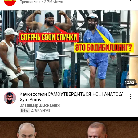
Прикольчик
•
2.7M views
12:52
Качки хотели САМОУТВЕРДИТЬСЯ, НО... | ANATOLY
Gym Prank
Владимир Шмонденко
New
278K views