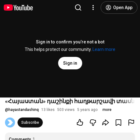
Open App
Sign in to confirm you’re not a bot
This helps protect our community.
Learn more
Sign in
«Հայաստան» դաշինքի հաղթարշավի տասնմե
@
hayastandashinq
13 likes
503 views
5 years ago
more
Subscribe
Comments
1