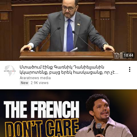
10:44
Մտածում էինք Գառնիկ Դանիելյանին
կկարոտենք, բայց երեկ հասկացանք, որ չէ.
Հարությունյան
Araratnews media
New
2.9K views