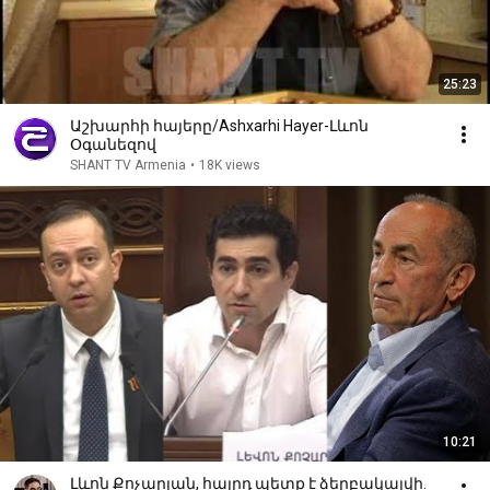
25:23
Աշխարհի հայերը/Ashxarhi Hayer-Լևոն
Օգանեզով
SHANT TV Armenia
•
18K views
10:21
Լևոն Քոչարյան, հայրդ պետք է ձերբակալվի.