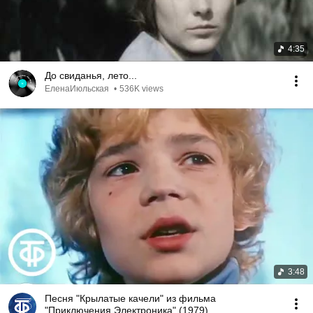
4:35
До свиданья, лето...
ЕленаИюльская
•
536K views
3:48
Песня "Крылатые качели" из фильма
"Приключения Электроника" (1979)