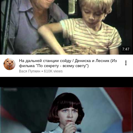
7:47
На дальней станции сойду / Дениска и Лесник (Из
фильма "По секрету - всему свету")
Вася Пупкин
•
610K views