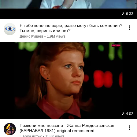
6:33
Я тебе конечно верю, разве могут быть сомнения?
Ты мне, веришь или нет?
Денис Куваев
•
1.9M views
4:02
Позвони мне позвони - Жанна Рождественская
(КАРНАВАЛ 1981) original remastered
Liahim Arrow
•
153K views