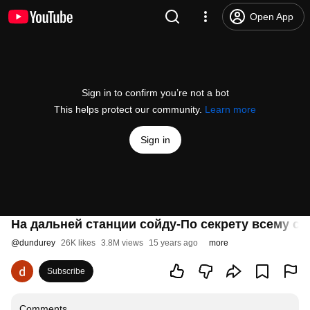
Open App
Sign in to confirm you’re not a bot
This helps protect our community.
Learn more
Sign in
На дальней станции сойду-По секрету всему св
@
dundurey
26K likes
3.8M views
15 years ago
more
Subscribe
Comments