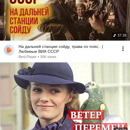
37:36
На дальней станции сойду, трава по пояс.. |
Любимые ВИА СССР
Best Player
•
30K views