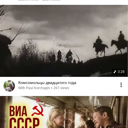
3:28
Комсомольцы двадцатого года
With Paul Korchagin
•
267 views