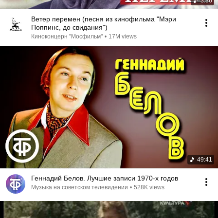
3:36
Ветер перемен (песня из кинофильма "Мэри
Поппинс, до свидания")
Киноконцерн "Мосфильм"
•
17M views
49:41
Геннадий Белов. Лучшие записи 1970-х годов
Музыка на советском телевидении
•
528K views