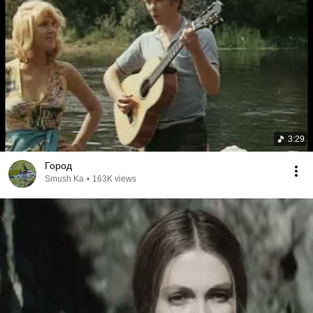
3:29
Город
Smush Ka
•
163K views