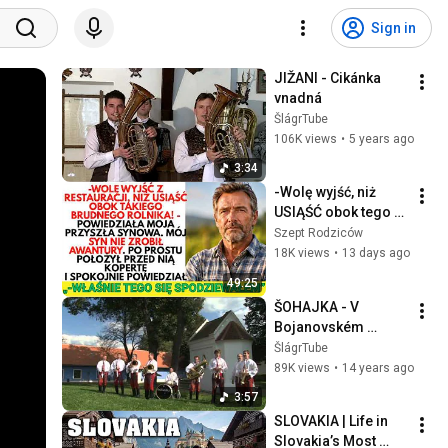
Sign in
JIŽANI - Cikánka 
vnadná
ŠlágrTube
106K views
•
5 years ago
3:34
-Wolę wyjść, niż 
USIĄŚĆ obok tego 
rolnika! — 
Szept Rodziców
powiedziała 
18K views
•
13 days ago
synowa. Nie 
49:25
wiedziała, co było w 
ŠOHAJKA - V 
kopercie
Bojanovském 
kostelíčku
ŠlágrTube
89K views
•
14 years ago
3:57
SLOVAKIA | Life in 
Slovakia’s Most 