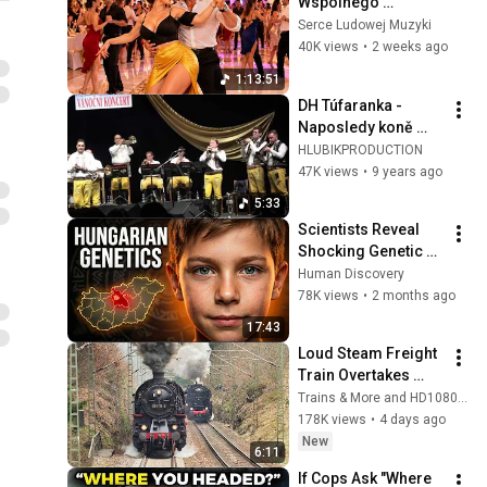
Wspólnego 
Śpiewania💃Ten 
Serce Ludowej Muzyki
Refren Zna Prawie 
40K views
•
2 weeks ago
Każdy 🔥Najlepsza 
1:13:51
Muzyka Na Imprezę
DH Túfaranka - 
Naposledy koně 
vrané
HLUBIKPRODUCTION
47K views
•
9 years ago
5:33
Scientists Reveal 
Shocking Genetic 
Origin of 
Human Discovery
Hungarians
78K views
•
2 months ago
17:43
Loud Steam Freight 
Train Overtakes 
Passenger Train! - 
Trains & More and HD1080ide
Tharandt Incline
178K views
•
4 days ago
New
6:11
If Cops Ask "Where 