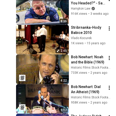
You Headed?" - Say 
THIS (Simple 
Hampton Law
Phrase)
916K views
•
3 weeks ago
8:36
Stribrnanka-Hody 
Babice 2010
Vlado Kocurek
1K views
•
15 years ago
2:45
Bob Newhart: Noah 
and the Bible (1969)
Historic Films Stock Footage Archive
733K views
•
2 years ago
4:22
Bob Newhart: Dial 
An Atheist (1969)
Historic Films Stock Footage Archive
958K views
•
2 years ago
5:17