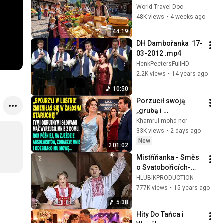
Beautiful European 
World Travel Doc
Villages | A 
48K views
•
4 weeks ago
Mountain Paradise | 
44:19
Travel Video
DH Dambořanka  17-
03-2012 .mp4
HenkPeetersFullHD
2.2K views
•
14 years ago
10:50
Porzucił swoją 
„grubą i 
zaniedbaną” żonę. 
Khamrul mohd nor
Rok później na 
33K views
•
2 days ago
zjeździe 
New
2:01:02
zaniemówił.
Mistříňanka - Směs 
o Svatobořicích-
Mistříně
HLUBIKPRODUCTION
777K views
•
15 years ago
5:38
Hity Do Tańca i 