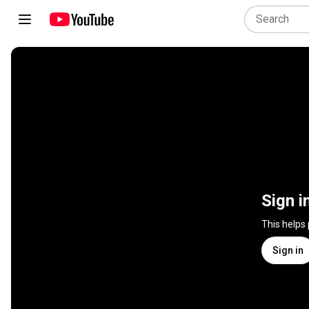
Sign i
This helps
Sign in