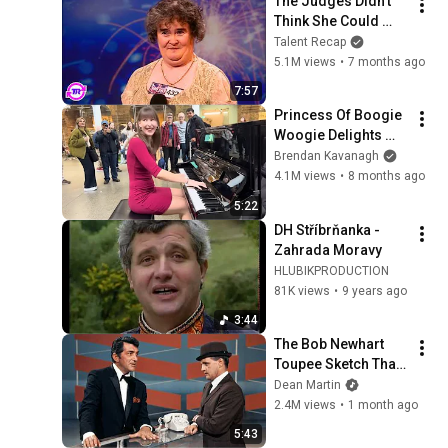
The Judges Didn't 
Think She Could 
Sing... But Then She 
Talent Recap
Opened Her Mouth!
5.1M views
•
7 months ago
7:57
Princess Of Boogie 
Woogie Delights 
Everyone
Brendan Kavanagh
4.1M views
•
8 months ago
5:22
DH Stříbrňanka - 
Zahrada Moravy
HLUBIKPRODUCTION
81K views
•
9 years ago
3:44
The Bob Newhart 
Toupee Sketch That 
Broke Dean Martin
Dean Martin
2.4M views
•
1 month ago
5:43