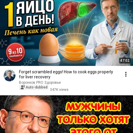
47:02
Forget scrambled eggs! How to cook eggs properly
for liver recovery
Воронков PRO Здоровье
Auto-dubbed
347K views