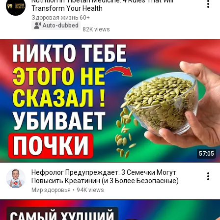
Nutrition in Tibetan Medicine: 4 Rules That Will
Transform Your Health
Здоровая жизнь 60+
Auto-dubbed
82K views
57:05
Нефролог Предупреждает: 3 Семечки Могут
Повысить Креатинин (и 3 Более Безопасные)
Мир здоровья
•
94K views