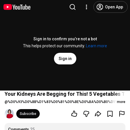
Open App
Sign in to confirm you’re not a bot
This helps protect our community.
Learn more
Sign in
Your Kidneys Are Begging for This! 5 Vegetables Tha
@
%D0%93%D0%BB%D1%83%D0%B1%D0%BE%D0%BA%D0%B0%D1%8F%D1
more
Subscribe
Comments
25