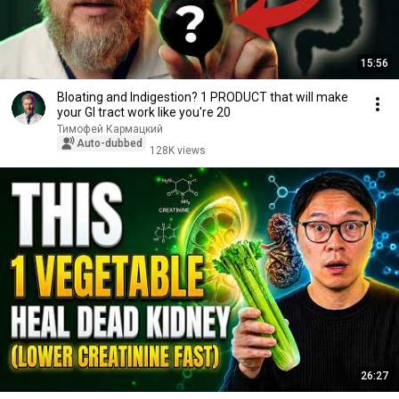
15:56
Bloating and Indigestion? 1 PRODUCT that will make
your GI tract work like you're 20
Тимофей Кармацкий
Auto-dubbed
128K views
26:27