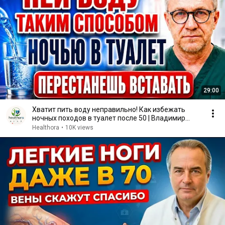
29:00
Хватит пить воду неправильно! Как избежать
ночных походов в туалет после 50 | Владимир
Павлов
Healthora
•
10K views