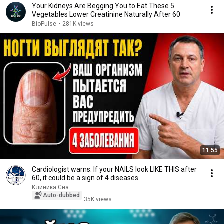
Your Kidneys Are Begging You to Eat These 5
Vegetables Lower Creatinine Naturally After 60
BioPulse
•
281K views
11:55
Cardiologist warns: If your NAILS look LIKE THIS after
60, it could be a sign of 4 diseases
Клиника Сна
Auto-dubbed
35K views