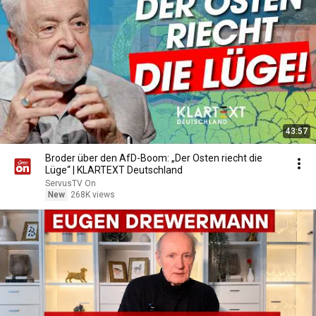
43:57
Broder über den AfD-Boom: „Der Osten riecht die
Lüge“ | KLARTEXT Deutschland
ServusTV On
New
268K views