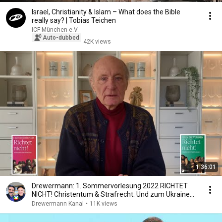
Israel, Christianity & Islam – What does the Bible
really say? | Tobias Teichen
ICF München e.V.
Auto-dubbed
42K views
1:36:01
Drewermann: 1. Sommervorlesung 2022 RICHTET
NICHT! Christentum & Strafrecht. Und zum Ukraine
Krieg.
Drewermann Kanal
•
11K views