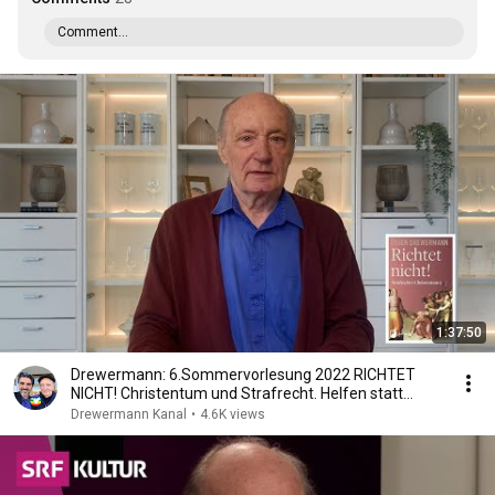
Comment...
1:37:50
Drewermann: 6.Sommervorlesung 2022 RICHTET
NICHT! Christentum und Strafrecht. Helfen statt
Strafen
Drewermann Kanal
•
4.6K views