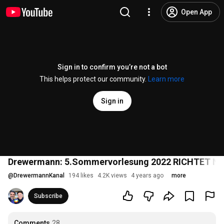
Open App
Sign in to confirm you’re not a bot
This helps protect our community.
Learn more
Sign in
Drewermann: 5.Sommervorlesung 2022 RICHTET NICH
@
DrewermannKanal
194 likes
4.2K views
4 years ago
more
Subscribe
Comments
28