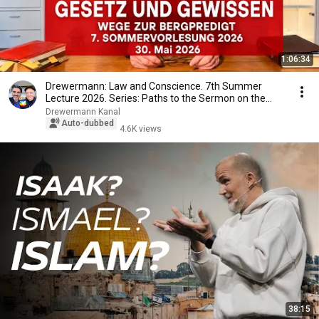
1:06:34
Drewermann: Law and Conscience. 7th Summer
Lecture 2026. Series: Paths to the Sermon on the
Mount.
Drewermann Kanal
Auto-dubbed
4.6K views
38:15