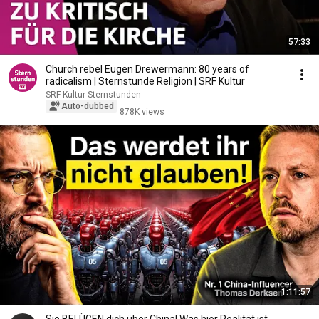
57:33
Church rebel Eugen Drewermann: 80 years of
radicalism | Sternstunde Religion | SRF Kultur
SRF Kultur Sternstunden
Auto-dubbed
878K views
1:11:57