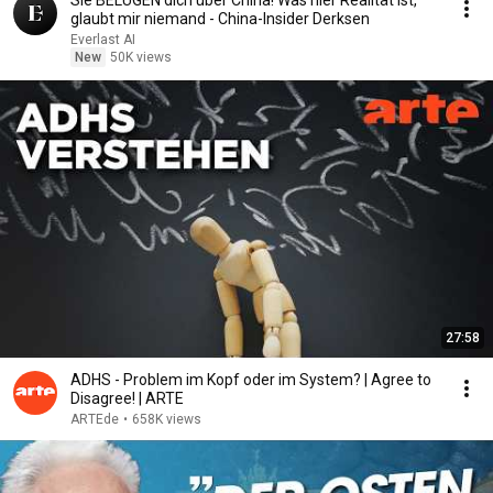
Sie BELÜGEN dich über China! Was hier Realität ist,
glaubt mir niemand - China-Insider Derksen
Everlast AI
New
50K views
27:58
ADHS - Problem im Kopf oder im System? | Agree to
Disagree! | ARTE
ARTEde
•
658K views