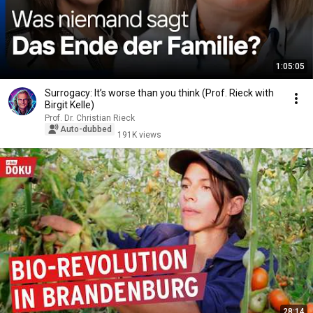
1:05:05
Surrogacy: It’s worse than you think (Prof. Rieck with
Birgit Kelle)
Prof. Dr. Christian Rieck
Auto-dubbed
191K views
28:14