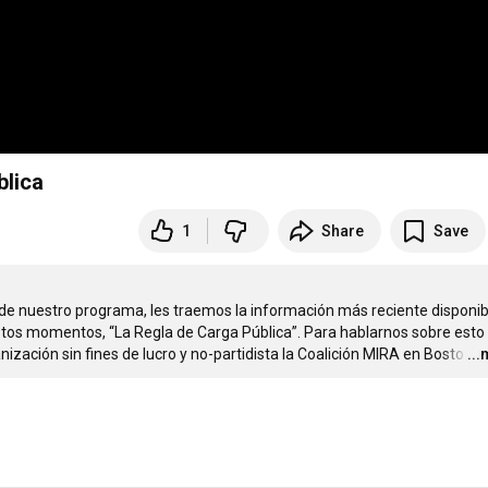
blica
1
Share
Save
uestro programa, les traemos la información más reciente disponibl
tos momentos, “La Regla de Carga Pública”. Para hablarnos sobre esto 
ación sin fines de lucro y no-partidista la Coalición MIRA en Bosto
…
..