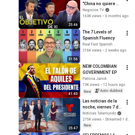
"China no quiere 
problemas con 
Negocios TV
EEUU, quiere 
163K views
•
6 months ago
Taiwán"
25:46
The 7 Levels of 
Spanish Fluency
Real Fast Spanish
216K views
•
2 weeks ago
31:56
NEW COLOMBIAN 
GOVERNMENT EP
Patricia Janiot
73K views
•
12 hours ago
Auto-dubbed
New
41:40
Las noticias de la 
noche, viernes 7 de 
agosto de 2026 | 
Noticias Telemundo
Noticias Telemundo
275K views
•
Streamed 1 day ago
New
25:47