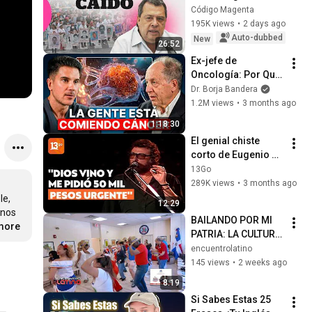
Código Magenta
195K views
•
2 days ago
Auto-dubbed
New
26:52
Ex-jefe de 
Oncología: Por Qué 
España Tiene Tantos 
Dr. Borja Bandera
Casos de Cáncer (la 
1.2M views
•
3 months ago
respuesta, en tu 
1:18:30
plato)
El genial chiste 
corto de Eugenio 
Jofra | Martes 13
13Go
289K views
•
3 months ago
e, 
12:29
nos 
BAILANDO POR MI 
.more
PATRIA: LA CULTURA 
DOMINICANA SE 
encuentrolatino
VIVE EN BOSTON
145 views
•
2 weeks ago
8:19
Si Sabes Estas 25 