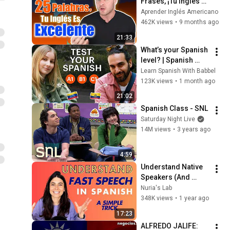
Frases, ¡Tu Inglés Es 
Excelente! (Test Real 
Aprender Inglés Americano
de Inglés) - 
462K views
•
9 months ago
Aprender Inglés
21:33
What’s your Spanish 
level? | Spanish 
listening A1 to C1
Learn Spanish With Babbel
123K views
•
1 month ago
21:02
Spanish Class - SNL
Saturday Night Live
14M views
•
3 years ago
4:59
Understand Native 
Speakers (And 
Speak Like Them)
Nuria's Lab
348K views
•
1 year ago
17:23
ALFREDO JALIFE: 