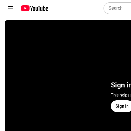
Sign i
This helps
Sign in