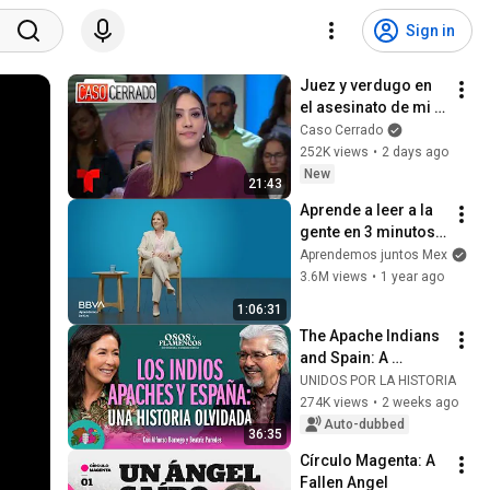
Sign in
Juez y verdugo en 
el asesinato de mi 
esposo ⚰️👱🏻‍♀️😎 | 
Caso Cerrado
Caso Cerrado 
252K views
•
2 days ago
Capítulo Completo
New
21:43
Aprende a leer a la 
gente en 3 minutos | 
Bárbara Tijerina, 
Aprendemos juntos Mex
experta en 
3.6M views
•
1 year ago
comunicación no 
1:06:31
verbal
The Apache Indians 
and Spain: A 
Forgotten History - 
UNIDOS POR LA HISTORIA
S2E8 
274K views
•
2 weeks ago
@unidosporlahistor
Auto-dubbed
36:35
ia
Círculo Magenta: A 
Fallen Angel