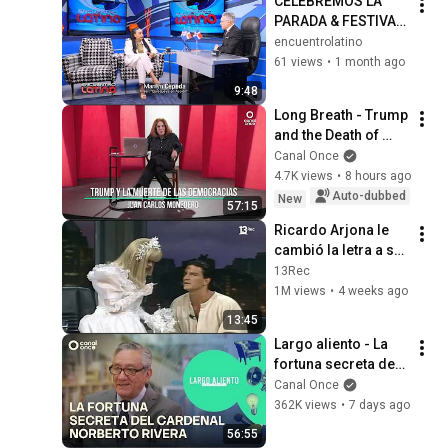
CELEBREMOS LA 
PARADA & FESTIVAL 
DOMINICANO DE 
encuentrolatino
PROVIDENCE RI 
61 views
•
1 month ago
2026
9:48
Long Breath - Trump 
and the Death of 
Democracies 
Canal Once
(08/08/2026)
4.7K views
•
8 hours ago
Auto-dubbed
New
57:15
Ricardo Arjona le 
cambió la letra a su 
mayor éxito para 
13Rec
cantarle en vivo a la 
1M views
•
4 weeks ago
Cuatro
13:45
Largo aliento - La 
fortuna secreta del 
Cardenal Norberto 
Canal Once
Rivera (01/08/2026)
362K views
•
7 days ago
56:55