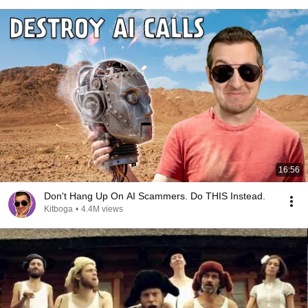
16:56
Don't Hang Up On AI Scammers. Do THIS Instead.
Kitboga
•
4.4M views