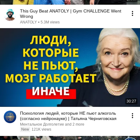
This Guy Beat ANATOLY | Gym CHALLENGE Went
Wrong
ANATOLY
•
5.3M views
30:27
Психология людей, которые НЕ пьют алкоголь
(согласно нейронауке) | Татьяна Черниговская
Ментальное Долголетие and 2 more
New
121K views