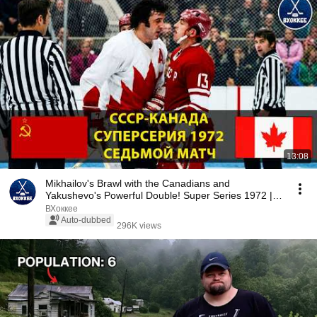
13:08
Mikhailov's Brawl with the Canadians and
Yakushevo's Powerful Double! Super Series 1972 |
USSR vs...
ВХоккее
Auto-dubbed
296K views