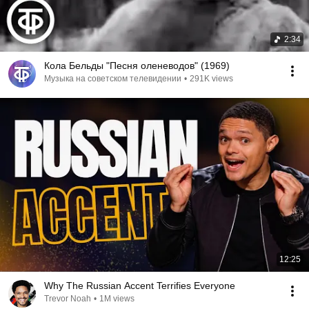
2:34
Кола Бельды "Песня оленеводов" (1969)
Музыка на советском телевидении
•
291K views
12:25
Why The Russian Accent Terrifies Everyone
Trevor Noah
•
1M views