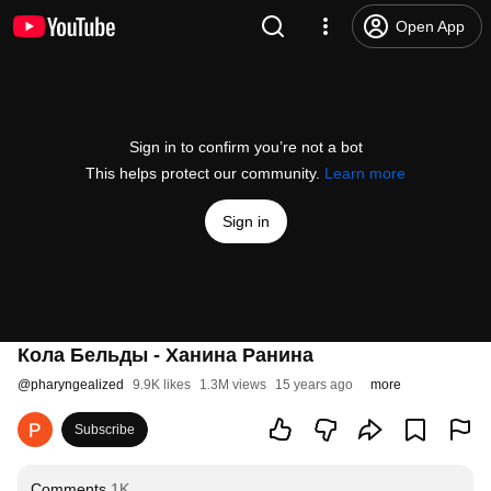
Open App
Sign in to confirm you’re not a bot
This helps protect our community.
Learn more
Sign in
Кола Бельды - Ханина Ранина
@
pharyngealized
9.9K likes
1.3M views
15 years ago
more
Subscribe
Comments
1K