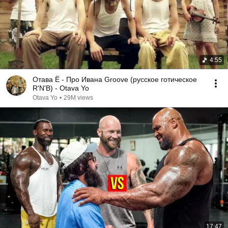
4:55
Отава Ё - Про Ивана Groove (русское готическое
R'N'B) - Otava Yo
Otava Yo
•
29M views
17:47