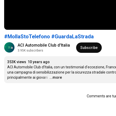
#‎MollaStoTelefono
#‎GuardaLaStrada
ACI Automobile Club d'Italia
Subscribe
3.95K subscribers
353K views
10 years ago
ACI Automobile Club d’Italia, con un testimonial d’eccezione, France
una campagna di sensibilizzazione per la sicurezza stradale contro l
principalmente ai giovani.
…
...more
Comments are tur