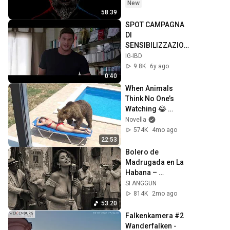
New
58:39
SPOT CAMPAGNA 
DI 
SENSIBILIZZAZION
E IGIBD
IG-IBD
9.8K
6y ago
0:40
When Animals 
Think No One’s 
Watching 😂 
Backyard Edition
Novella
574K
4mo ago
22:53
Bolero de 
Madrugada en La 
Habana – 
Melodías para el 
SI ANGGUN
Alma
814K
2mo ago
53:20
Falkenkamera #2 
Wanderfalken - 