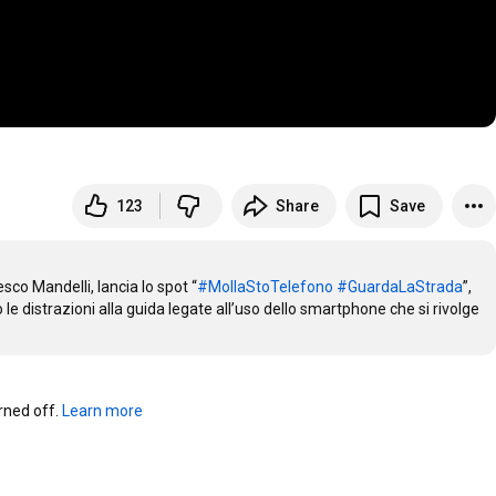
123
Share
Save
sco Mandelli, lancia lo spot “
#MollaStoTelefono
#GuardaLaStrada
”, 
e distrazioni alla guida legate all’uso dello smartphone che si rivolge 
ned off. 
Learn more