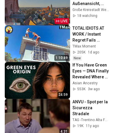
Außenansicht, 
Spitalkirche, 
Große Kreisstadt Weißenburg i. Bay.
Weißenburg i. Bay.
18 watching
LIVE
TOTAL IDIOTS AT 
WORK / Instant 
Regret Fails 
Compilation 2026 
TMax Moment
/Best Fails of the 
205K
1d ago
Week #432
1:10:49
New
If You Have Green 
Eyes — DNA Finally 
Revealed Where 
They Really Come 
Asian Ancestry
From
553K
3w ago
24:59
ANVU - Spot per la 
Sicurezza 
Stradale
TAG -Trentino Alta Formazione Grafica
19K
11y ago
4:31