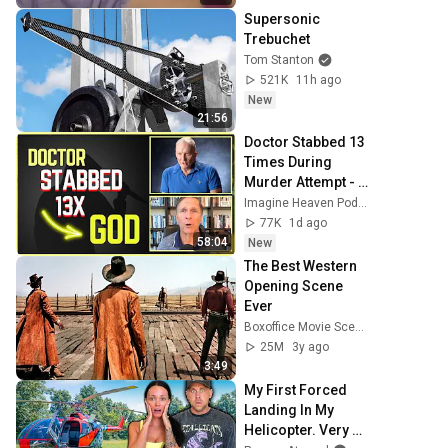
Supersonic 
Trebuchet
Tom Stanton
521K
11h ago
New
21:56
Doctor Stabbed 13 
Times During 
Murder Attempt - 
Then God Showed 
Imagine Heaven Podcast with John Burke
Up | Near Death 
77K
1d ago
Experience
58:04
New
The Best Western 
Opening Scene 
Ever
Boxoffice Movie Scenes
25M
3y ago
3:49
My First Forced 
Landing In My 
Helicopter. Very 