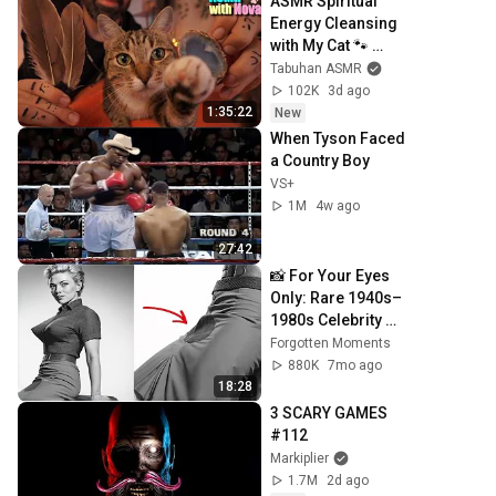
ASMR Spiritual 
Energy Cleansing 
with My Cat 🐾 
Purring & Reiki for 
Tabuhan ASMR
Sleep & Stress 
102K
3d ago
Relief
1:35:22
New
When Tyson Faced 
a Country Boy
VS+
1M
4w ago
27:42
📸 For Your Eyes 
Only: Rare 1940s–
1980s Celebrity 
Photos Hidden for 
Forgotten Moments
Decades | 
880K
7mo ago
Forgotten 
18:28
Moments
3 SCARY GAMES 
#112
Markiplier
1.7M
2d ago