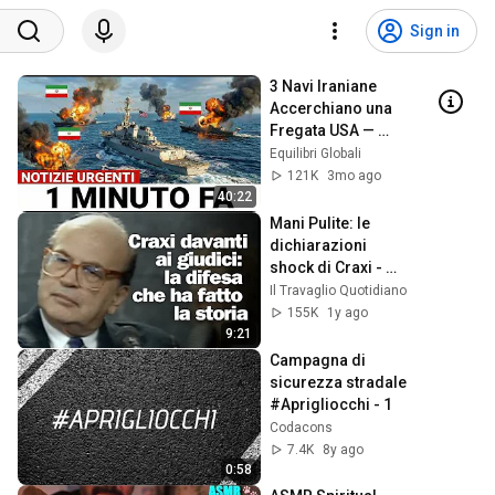
Sign in
3 Navi Iraniane 
Accerchiano una 
Fregata USA — 
Ecco Come È 
Equilibri Globali
Finita
121K
3mo ago
40:22
Mani Pulite: le 
dichiarazioni 
shock di Craxi - 
1992
Il Travaglio Quotidiano
155K
1y ago
9:21
Campagna di 
sicurezza stradale 
#Aprigliocchi - 1
Codacons
7.4K
8y ago
0:58