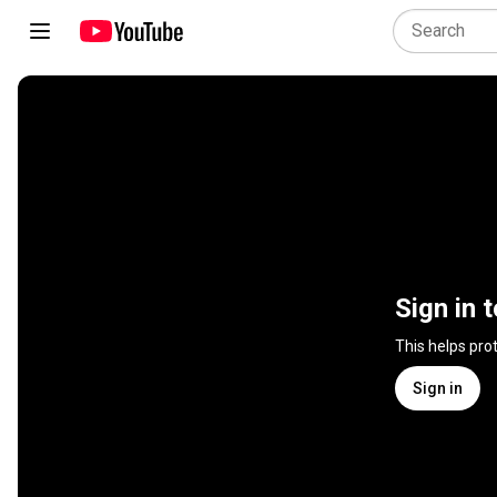
Sign in 
This helps pro
Sign in