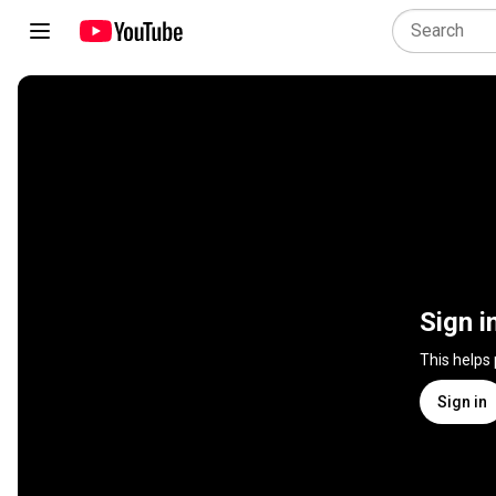
Sign i
This helps
Sign in