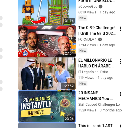
Farm in ONE BLOCK 
Minecraft
aCookieGod
601K views
•
1 day ago
New
31:14
The 0-99 Challenge! 
| Grill The Grid 2026 
| Episode 2
FORMULA 1
1.2M views
•
1 day ago
New
27:04
EL MILLONARIO LE 
HABLÓ EN ÁRABE A 
LA LIMPIADORA… Y 
El Legado del Éxito
SU RESPUESTA 
11K views
•
1 day ago
DEJÓ A TODOS
New
1:27:52
20 INSANE 
MECHANICS You 
NEED to KNOW in 
Skill Capped Challenger LoL Guides
SEASON 16
152K views
•
3 months ago
23:06
This is Iran's 'LAST 