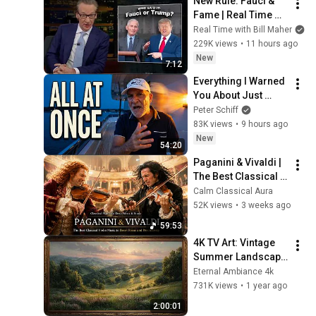
New Rule: Fauci & 
Fame | Real Time 
with Bill Maher 
Real Time with Bill Maher
(HBO)
229K views
•
11 hours ago
New
7:12
Everything I Warned 
You About Just 
Happened... All in 
Peter Schiff
One Week
83K views
•
9 hours ago
New
54:20
Paganini & Vivaldi | 
The Best Classical 
Violin Music 🎻 to 
Calm Classical Aura
Boost Focus and 
52K views
•
3 weeks ago
Productivity
59:53
4K TV Art: Vintage 
Summer Landscape 
with Gold Frame | 
Eternal Ambiance 4k
Relaxing 
731K views
•
1 year ago
Screensaver
2:00:01