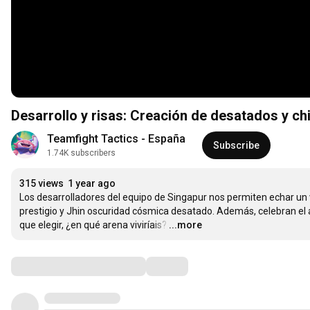
Desarrollo y risas: Creación de desatados y chi
Teamfight Tactics - España
Subscribe
1.74K subscribers
315 views
1 year ago
Los desarrolladores del equipo de Singapur nos permiten echar un vi
prestigio y Jhin oscuridad cósmica desatado. Además, celebran el a
que elegir, ¿en qué arena viviríais?
…
...more
Comments