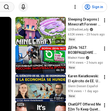
Sign in
Sleeping Dragons | 
Minecraft Forever 
World | Ep. 7
LDShadowLady
632K views
•
23 hours ago
New
29:36
ДЕНЬ 1627. 
ВОЗВРАЩЕНИЕ 
БЕНЗИНОВОГО 
Майкл Наки
КРИЗИСА/ ПУТИН 
191K views
•
2 hours ago
БОИТСЯ ДРОНОВ/ 
New
46:34
РОССИЯН 
Karen Kwiatkowski: 
ЗАКОЛЕБАЛА 
El ejército de EE. UU. 
ВОЙНА/ ГОРЯТ НПЗ
se desmorona y la 
Glenn Diesen Español
economía se hunde
97K views
•
1 day ago
New
1:22:41
ChatGPT Offered Me 
$2m To Keep Quiet: 