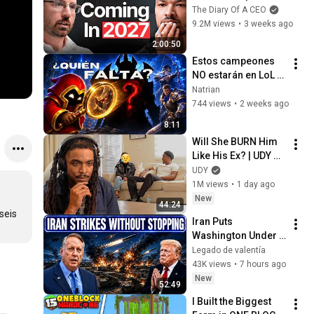
No One Is Ready For 
The Diary Of A CEO
What's Coming!
9.2M views
•
3 weeks ago
2:00:50
Estos campeones 
NO estarán en LoL 
Classic
Natrian
744 views
•
2 weeks ago
8:11
Will She BURN Him 
Like His Ex? | UDY 
Loyalty Test
UDY
1M views
•
1 day ago
New
44:24
eis 
Iran Puts 
Washington Under 
Pressure — Col 
Legado de valentía
Douglas Macgregor 
43K views
•
7 hours ago
Explains
New
52:49
I Built the Biggest 