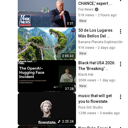
CHANCE,' expert 
warns
Fox News
51K views
•
2 hours ago
New
3:31
50 de Los Lugares 
Más Bellos Del 
Planeta Que 
Banana Planeta Exploración
Sorprendieron al 
91K views
•
2 days ago
Mundo | 
New
2:05:43
Documental 4K
Black Hat USA 2026: 
The 'Breaking' 
News: The OpenAI–
Black Hat
Hugging Face 
200K views
•
1 day ago
Incident
New
37:28
music that will get 
you to flowstate.
Pure Grit Studio
129K views
•
3 weeks ago
2:25:24