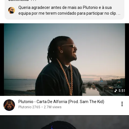
Queria agradecer antes de mais ao Plutonio e à sua 
equipa por me terem convidado para participar no clip. 

Eu tinha um irmão , ele era deficiente e infelizmente 
faleceu. Ele adorava o Plutonio e ter participado foi um 
gosto enorme e teve um significado diferente. 

Encontramo nos dia 28.02 Plutonio 💙
5:51
Plutonio - Carta De Alforria (Prod. Sam The Kid)
Plutonio 2765
•
2.7M views