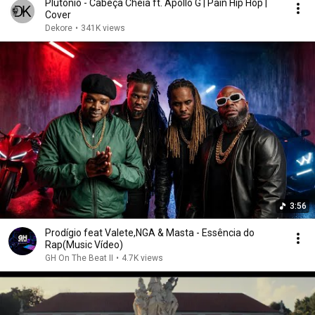
Plutonio - Cabeça Cheia ft. Apollo G | Pain Hip Hop |
Cover
Dekore
•
341K views
3:56
Prodígio feat Valete,NGA & Masta - Essência do
Rap(Music Vídeo)
GH On The Beat II
•
4.7K views