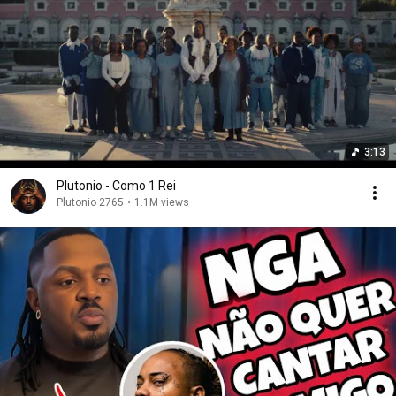
3:13
Plutonio - Como 1 Rei
Plutonio 2765
•
1.1M views