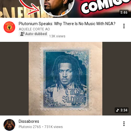
5:46
Plutonium Speaks: Why There Is No Music With NGA?
AQUELE CORTE AO
Auto-dubbed
13K views
3:34
Dissabores
Plutonio 2765
•
731K views