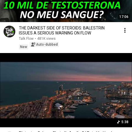
17:06
THE DARKEST SIDE OF STEROIDS: BALESTRIN
ISSUES A SERIOUS WARNING ON FLOW
Talk Flow
•
481K views
Auto-dubbed
New
5:38