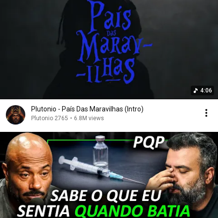
4:06
Plutonio - País Das Maravilhas (Intro)
Plutonio 2765
•
6.8M views