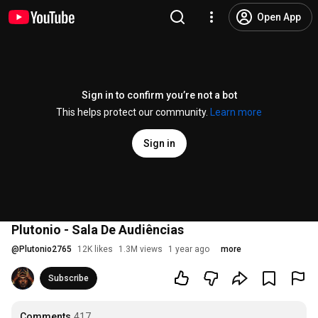
Open App
Sign in to confirm you’re not a bot
This helps protect our community.
Learn more
Sign in
Plutonio - Sala De Audiências
@
Plutonio2765
12K likes
1.3M views
1 year ago
more
Subscribe
Comments
417