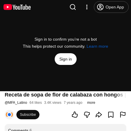
Open App
Sign in to confirm you’re not a bot
This helps protect our community.
Learn more
Sign in
Receta de sopa de flor de calabaza con hongos |
@
MFA_Latino
64 likes
3.4K views
7 years ago
more
Subscribe
Comments
6