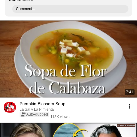
Comment...
7:41
Pumpkin Blossom Soup
La Sal y La Pimienta
Auto-dubbed
113K views