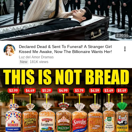
2:30:55
Declared Dead & Sent To Funeral! A Stranger Girl
Kissed Me Awake, Now The Billionaire Wants Her!
Luz del Amor Dramas
New
181K views