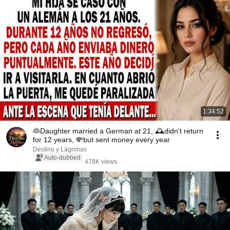
1:34:52
👰Daughter married a German at 21, 🕰️didn't return
for 12 years, 💸but sent money every year
Destino y Lágrimas
Auto-dubbed
478K views