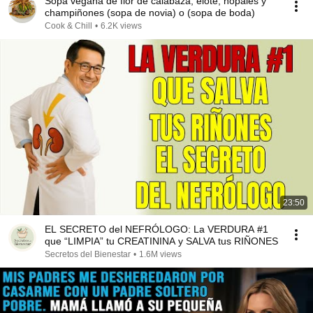
Sopa vegana de flor de calabaza, elote, nopales y
champiñones (sopa de novia) o (sopa de boda)
Cook & Chill
•
6.2K views
23:50
EL SECRETO del NEFRÓLOGO: La VERDURA #1
que “LIMPIA” tu CREATININA y SALVA tus RIÑONES
Secretos del Bienestar
•
1.6M views