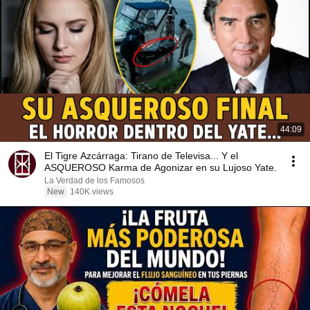
44:09
El Tigre Azcárraga: Tirano de Televisa... Y el
ASQUEROSO Karma de Agonizar en su Lujoso Yate.
La Verdad de los Famosos
New
140K views