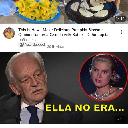
14:12
This Is How I Make Delicious Pumpkin Blossom
Quesadillas on a Griddle with Butter | Doña Lupita
Doña Lupita
Auto-dubbed
394K views
37:09