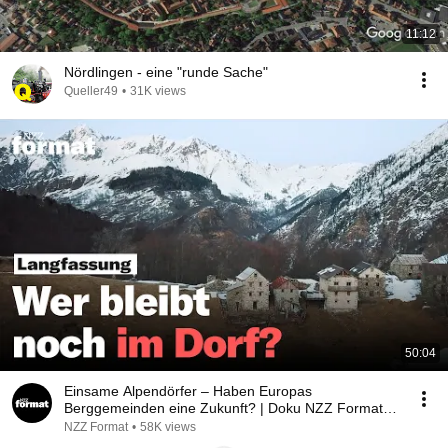
11:12
Nördlingen - eine "runde Sache"
Queller49
•
31K views
50:04
Einsame Alpendörfer – Haben Europas
Berggemeinden eine Zukunft? | Doku NZZ Format |
Reupload
NZZ Format
•
58K views