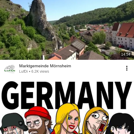
14:54
Marktgemeinde Mörnsheim
LufDi
•
6.2K views