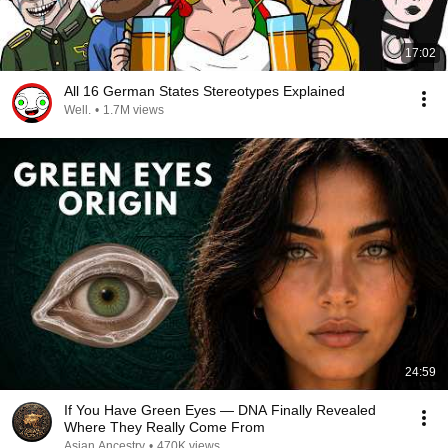
17:02
All 16 German States Stereotypes Explained
Well.
•
1.7M views
24:59
If You Have Green Eyes — DNA Finally Revealed
Where They Really Come From
Asian Ancestry
•
470K views