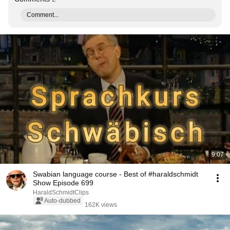
Comment...
9:07
Swabian language course - Best of #haraldschmidt
Show Episode 699
HaraldSchmidtClips
Auto-dubbed
162K views