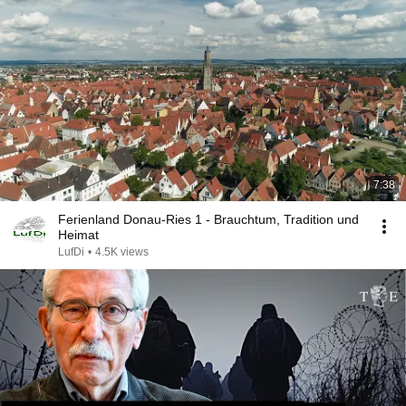
7:38
Ferienland Donau-Ries 1 - Brauchtum, Tradition und
Heimat
LufDi
•
4.5K views