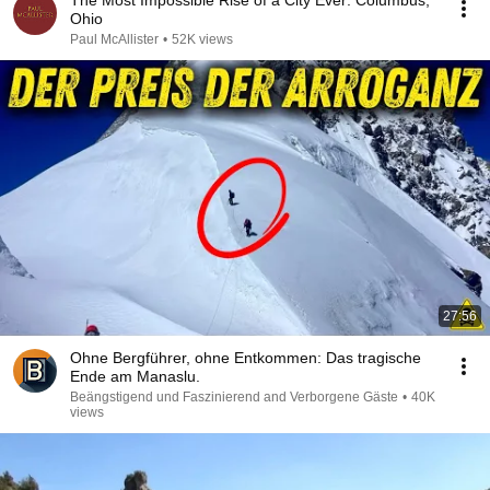
The Most Impossible Rise of a City Ever: Columbus,
Ohio
Paul McAllister
•
52K views
27:56
Ohne Bergführer, ohne Entkommen: Das tragische
Ende am Manaslu.
Beängstigend und Faszinierend and Verborgene Gäste
•
40K
views