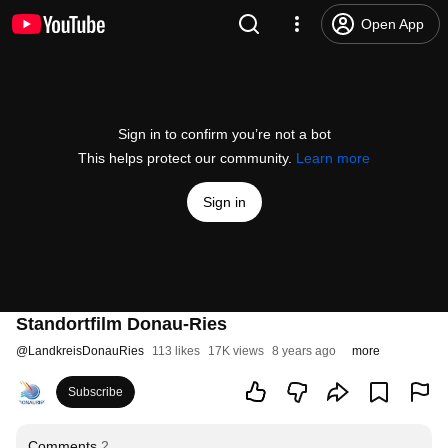
Open App
Sign in to confirm you’re not a bot
This helps protect our community.
Learn more
Sign in
Standortfilm Donau-Ries
@
LandkreisDonauRies
113 likes
17K views
8 years ago
more
Subscribe
Comments
2