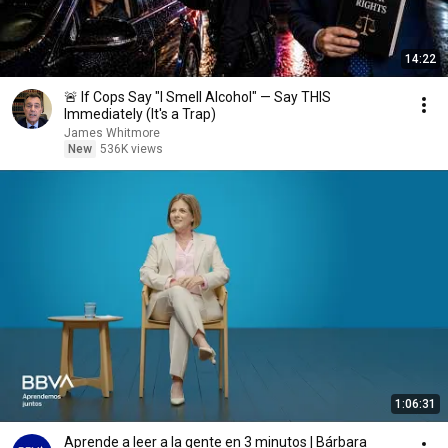
14:22
🚨 If Cops Say "I Smell Alcohol" — Say THIS
Immediately (It's a Trap)
James Whitmore
New
536K views
1:06:31
Aprende a leer a la gente en 3 minutos | Bárbara