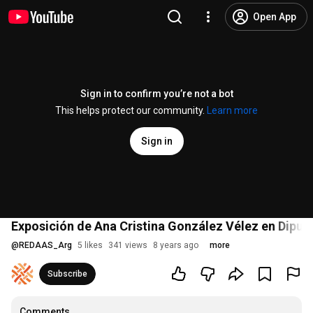
Open App
Sign in to confirm you’re not a bot
This helps protect our community.
Learn more
Sign in
Exposición de Ana Cristina González Vélez en Diput
@
REDAAS_Arg
5 likes
341 views
8 years ago
more
Subscribe
Comments