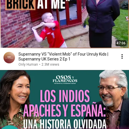
47:06
Supernanny VS "Violent Mob" of Four Unruly Kids |
Supernanny UK Series 2 Ep 1
Only Human
•
2.3M views