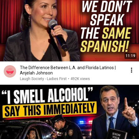
11:19
The Difference Between L.A. and Florida Latinos |
Anjelah Johnson
Laugh Society - Ladies First
•
492K views