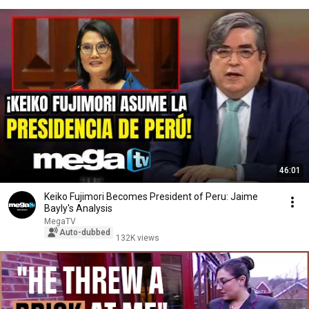
46:01
Keiko Fujimori Becomes President of Peru: Jaime
Bayly's Analysis
MegaTV
Auto-dubbed
132K views