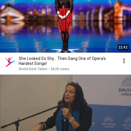
22:42
She Looked So Shy... Then Sang One of Opera's
Hardest Songs!
World Best Talent
•
862K views