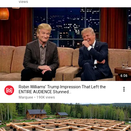
views
6:06
Robin Williams’ Trump Impression That Left the
ENTIRE AUDIENCE Stunned...
Marquee
•
190K views