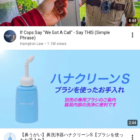
8:44
If Cops Say "We Got A Call" - Say THIS (Simple
Phrase)
Hampton Law
•
1.1M views
2:44
【鼻うがい】鼻洗浄器ハナクリーンS【ブラシを使っ