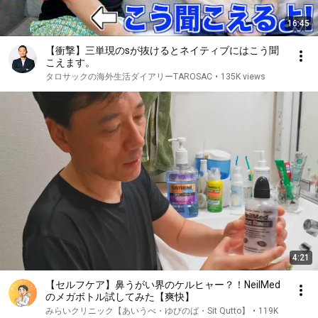
16:45
【衝撃】三単現のsが抜けるとネイティブにはこう聞
こえます。
タロサックの海外生活ダイアリーTAROSAC
•
135K views
4:21
【セルフケア】鼻うがい界のケルヒャー？！NeilMed
のメガボトル試してみた【爽快】
みらいクリニック【あいうべ・ゆびのば・Sit Qutto】
•
119K