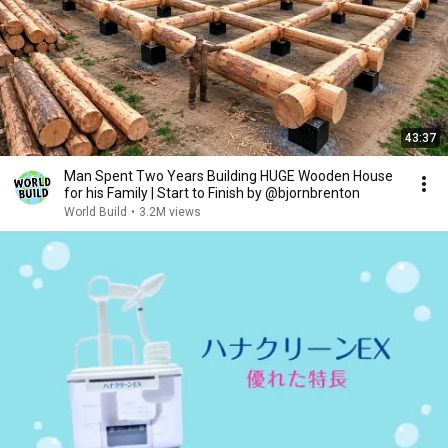
43:37
Man Spent Two Years Building HUGE Wooden House
for his Family | Start to Finish by @bjornbrenton
World Build
•
3.2M views