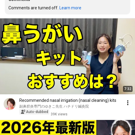
Comments are turned off. 
Learn more
7:32
Recommended nasal irrigation (nasal cleaning) kits
副鼻腔炎専門のゆきこ先生 ハチドリ鍼灸院
Auto-dubbed
39K views