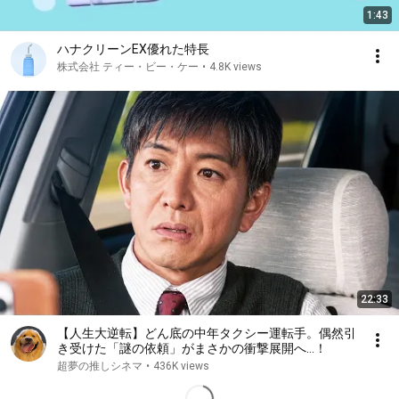
1:43
ハナクリーンEX優れた特長
株式会社 ティー・ビー・ケー
•
4.8K views
22:33
【人生大逆転】どん底の中年タクシー運転手。偶然引
き受けた「謎の依頼」がまさかの衝撃展開へ…！
超夢の推しシネマ
•
436K views