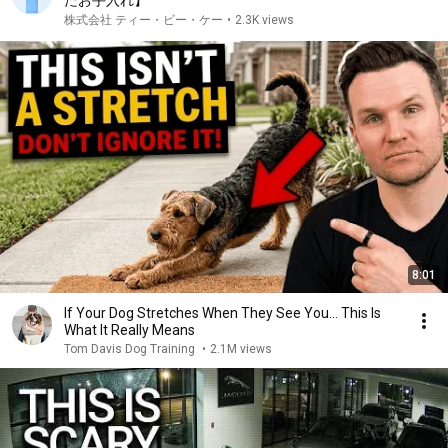
たお手入れ】
株式会社 ティー・ビー・ケー
•
2.3K views
8:01
If Your Dog Stretches When They See You… This Is
What It Really Means
Tom Davis Dog Training
•
2.1M views