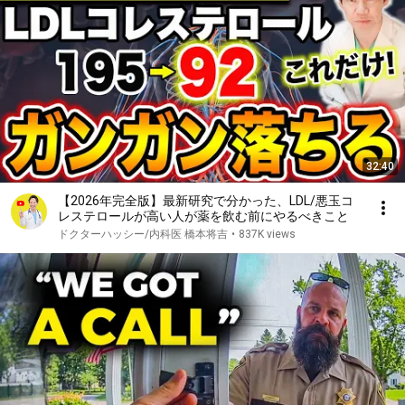
32:40
【2026年完全版】最新研究で分かった、LDL/悪玉コ
レステロールが高い人が薬を飲む前にやるべきこと
ドクターハッシー/内科医 橋本将吉
•
837K views