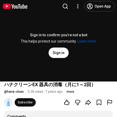
Open App
Sign in to confirm you’re not a bot
This helps protect our community.
Learn more
Sign in
ハナクリーンEX 器具の消毒（月に1～2回）
@
hana-clean
5.2K views
7 years ago
more
Subscribe
Comments