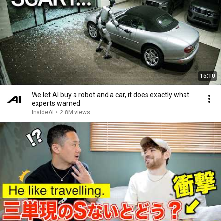
15:10
We let AI buy a robot and a car, it does exactly what
experts warned
InsideAI
•
2.8M views