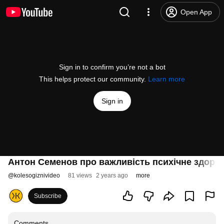
Open App
Sign in to confirm you’re not a bot
This helps protect our community.
Learn more
Sign in
Антон Семенов про важливість психічне здоров
@
kolesogiznivideo
81 views
2 years ago
more
Subscribe
Comments