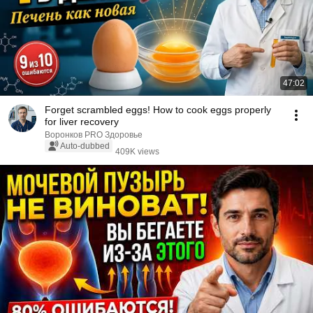
47:02
Forget scrambled eggs! How to cook eggs properly
for liver recovery
Воронков PRO Здоровье
Auto-dubbed
409K views