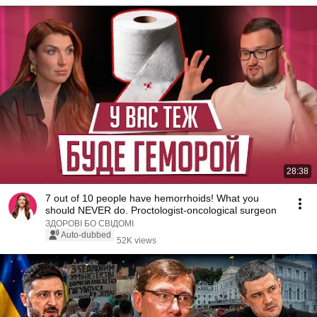
28:38
7 out of 10 people have hemorrhoids! What you
should NEVER do. Proctologist-oncological surgeon
ЗДОРОВІ БО СВІДОМІ
Auto-dubbed
52K views