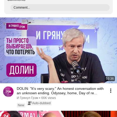
Comment...
53:36
DOLIN: "It's very scary." An honest conversation with
an unknown ending. Odyssey, home, Day of re...
И Грянул Грэм
•
66K views
Auto-dubbed
New