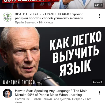
44:37
ХВАТИТ БЕГАТЬ В ТУАЛЕТ НОЧЬЮ! Уролог
раскрыл простой способ успокоить мочевой
пузырь
Прайм Велнесс
•
164K views
1:10:25
How to Start Speaking Any Language? The Main
Mistake 99% of People Make When Learning.
Polyglot D...
Состояние — Иван Самохин and Дмитрий Петров
•
1.6M
views