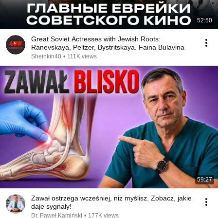
52:50
Great Soviet Actresses with Jewish Roots:
Ranevskaya, Peltzer, Bystritskaya. Faina Bulavina
Sheinkin40
•
111K views
59:27
Zawał ostrzega wcześniej, niż myślisz. Zobacz, jakie
daje sygnały!
Dr. Paweł Kamiński
•
177K views