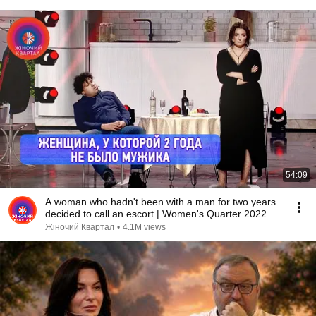
54:09
A woman who hadn't been with a man for two years
decided to call an escort | Women's Quarter 2022
Жіночий Квартал
•
4.1M views