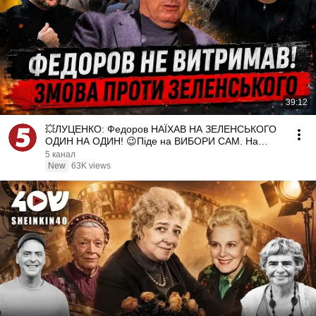
39:12
💥ЛУЦЕНКО: Федоров НАЇХАВ НА ЗЕЛЕНСЬКОГО
ОДИН НА ОДИН! 😉Піде на ВИБОРИ САМ. На
протестах ЗІРВАЛИ КУШ
5 канал
New
63K views