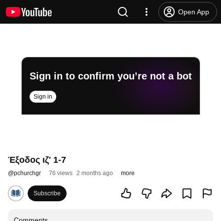
Open App
Sign in to confirm you’re not a bot
Sign in
Έξοδος ιζ' 1-7
@
pchurchgr
76 views
2 months ago
more
Subscribe
Comments