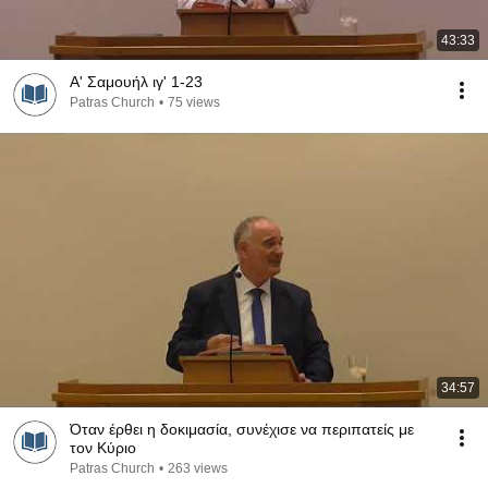
43:33
Α' Σαμουήλ ιγ' 1-23
Patras Church
•
75 views
34:57
Όταν έρθει η δοκιμασία, συνέχισε να περιπατείς με
τον Κύριο
Patras Church
•
263 views