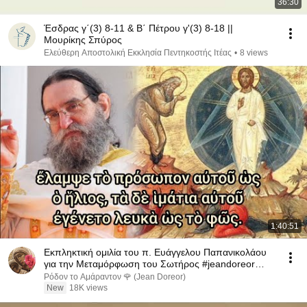
36:30
Έσδρας γ΄(3) 8-11 & Β΄ Πέτρου γ'(3) 8-18 ||
Μουρίκης Σπύρος
Ελεύθερη Αποστολική Εκκλησία Πεντηκοστής Ιτέας
•
8 views
1:40:51
Εκπληκτική ομιλία του π. Ευάγγελου Παπανικολάου
για την Μεταμόρφωση του Σωτήρος #jeandoreor
#rodon
Ρόδον το Αμάραντον 🌹 (Jean Doreor)
New
18K views