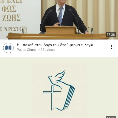
37:38
Η υπακοή στον Λόγο του Θεού φέρνει ευλογία
Patras Church
•
221 views