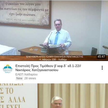
45:47
Επιστολή Προς Τιμόθεον β΄κεφ.δ΄ εδ.1-22//
Νεκτάριος Χατζηαναστασίου
ΕΑΕΠ Χαϊδαρίου
New
28 views