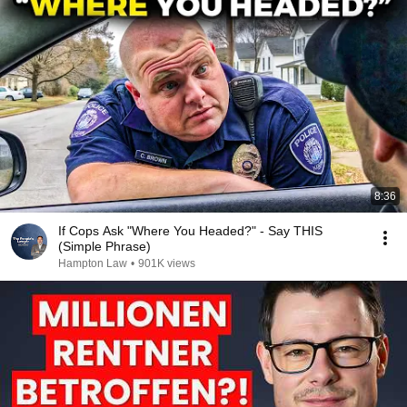
8:36
If Cops Ask "Where You Headed?" - Say THIS
(Simple Phrase)
Hampton Law
•
901K views