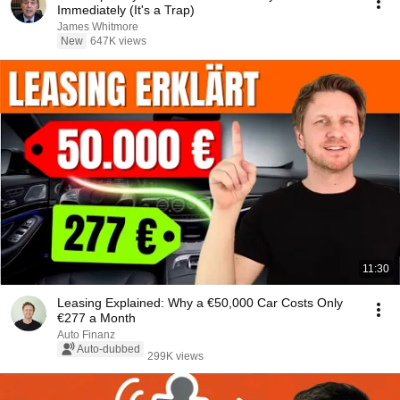
Immediately (It's a Trap)
James Whitmore
New
647K views
11:30
Leasing Explained: Why a €50,000 Car Costs Only
€277 a Month
Auto Finanz
Auto-dubbed
299K views