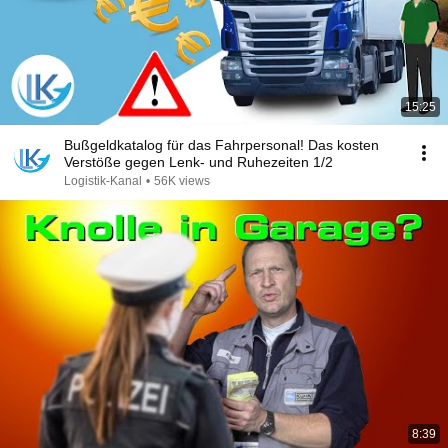
15:25
Bußgeldkatalog für das Fahrpersonal! Das kosten
Verstöße gegen Lenk- und Ruhezeiten 1/2
Logistik-Kanal
•
56K views
8:39