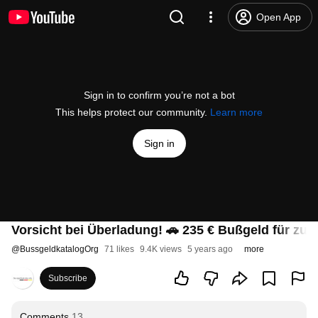
Open App
Sign in to confirm you’re not a bot
This helps protect our community.
Learn more
Sign in
Vorsicht bei Überladung! 🚗 235 € Bußgeld für zu 
@
BussgeldkatalogOrg
71 likes
9.4K views
5 years ago
more
Subscribe
Comments
13