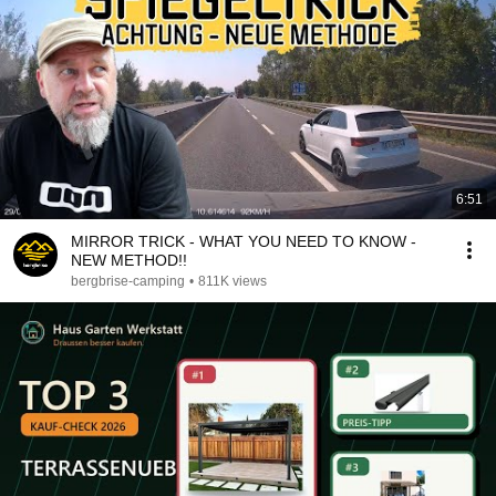
6:51
MIRROR TRICK - WHAT YOU NEED TO KNOW -
NEW METHOD!!
bergbrise-camping
•
811K views