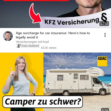
13:42
Age surcharge for car insurance: Here's how to
legally avoid it
Versicherungen mit Kopf
Auto-dubbed
421K views
6:54