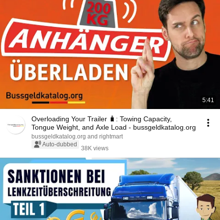
5:41
Overloading Your Trailer 🧳: Towing Capacity,
Tongue Weight, and Axle Load - bussgeldkatalog.org
bussgeldkatalog.org and rightmart
Auto-dubbed
38K views