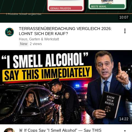
10:07
TERRASSENÜBERDACHUNG VERGLEICH 2026:
LOHNT SICH DER KAUF?
Haus, Garten & Werkstatt
New
2 views
14:22
🚨 If Cops Say "I Smell Alcohol" — Say THIS