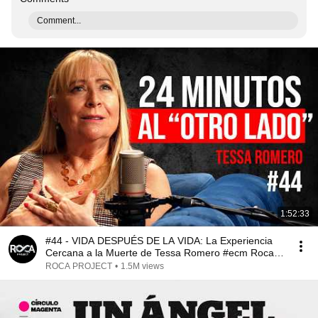
Comment...
1:52:33
#44 - VIDA DESPUÉS DE LA VIDA: La Experiencia
Cercana a la Muerte de Tessa Romero #ecm Roca
Project
ROCA PROJECT
•
1.5M views