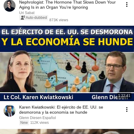
Nephrologist: The Hormone That Slows Down Your
Aging Is in an Organ You're Ignoring
Uri Sabat
Auto-dubbed
873K views
1:22:41
Karen Kwiatkowski: El ejército de EE. UU. se
desmorona y la economía se hunde
Glenn Diesen Español
New
112K views