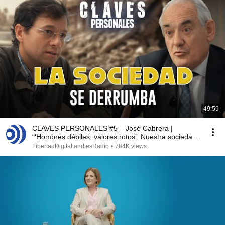
49:59
CLAVES PERSONALES #5 – José Cabrera |
“‘Hombres débiles, valores rotos’: Nuestra sociedad
colapsa”
LibertadDigital and esRadio
•
784K views