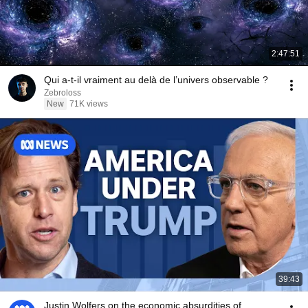
2:47:51
Qui a-t-il vraiment au delà de l’univers observable ?
Zebroloss
New
71K views
39:43
Justin Wolfers on the economic absurdities of