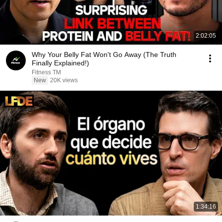
2:02:05
Why Your Belly Fat Won't Go Away (The Truth
Finally Explained!)
Fitness TM
New
20K views
1:34:16