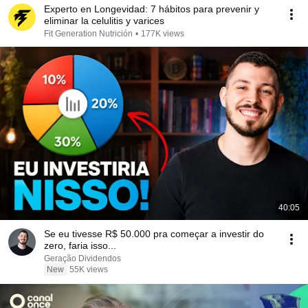
Experto en Longevidad: 7 hábitos para prevenir y
eliminar la celulitis y varices
Fit Generation Nutrición
•
177K views
40:05
Se eu tivesse R$ 50.000 pra começar a investir do
zero, faria isso...
Geração Dividendos
New
55K views