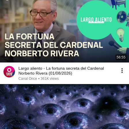
56:55
Largo aliento - La fortuna secreta del Cardenal
Norberto Rivera (01/08/2026)
Canal Once
•
361K views