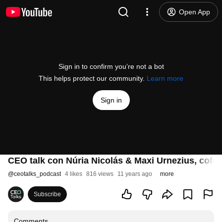
Open App
Sign in to confirm you’re not a bot
This helps protect our community.
Learn more
Sign in
CEO talk con Núria Nicolás & Maxi Urnezius, cofu
@
ceotalks_podcast
4 likes
816 views
11 years ago
more
Subscribe
Comments