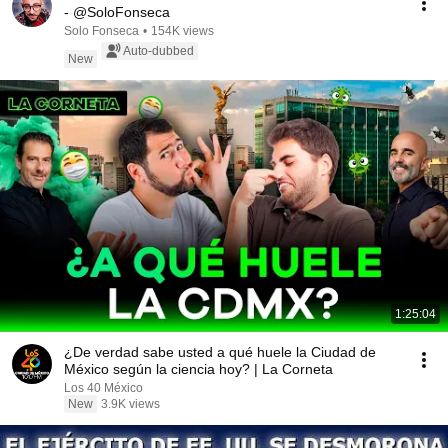
- @SoloFonseca
Solo Fonseca
•
154K views
Auto-dubbed
New
1:25:04
¿De verdad sabe usted a qué huele la Ciudad de
México según la ciencia hoy? | La Corneta
Los 40 México
New
3.9K views