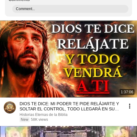
Comment...
1:37:06
DIOS TE DICE: MI PODER TE PIDE RELÁJARTE Y
SOLTAR EL CONTROL, TODO LLEGARÁ EN SU
MOMENTO PERFECTO
Historias Eternas de la Biblia
New
58K views