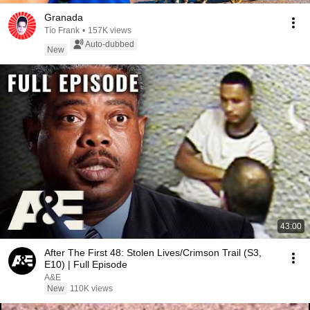
Granada
Tío Frank
•
157K views
Auto-dubbed
New
43:00
After The First 48: Stolen Lives/Crimson Trail (S3,
E10) | Full Episode
A&E
New
110K views