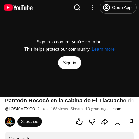
Open App
Sign in to confirm you’re not a bot
This helps protect our community.
Learn more
Sign in
Panteón Rococó en la cabina de El Tlacuache de
@
LOS40MEXICO
2 likes
168 views
Streamed 3 years ago
more
Subscribe
Comments