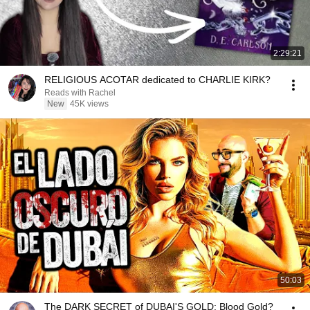
2:29:21
RELIGIOUS ACOTAR dedicated to CHARLIE KIRK?
Reads with Rachel
New
45K views
50:03
The DARK SECRET of DUBAI'S GOLD: Blood Gold?