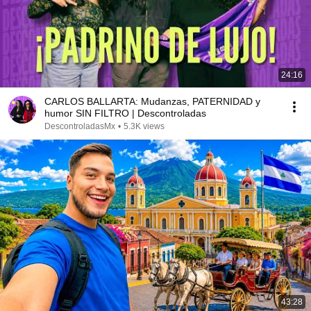
24:16
CARLOS BALLARTA: Mudanzas, PATERNIDAD y
humor SIN FILTRO | Descontroladas
DescontroladasMx
•
5.3K views
43:28