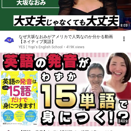
8:03
なぜ大坂なおみがアメリカで人気なのか分かる動画
【ネイティブ英語】
YES │Yopi's English School
•
419K views
24:29