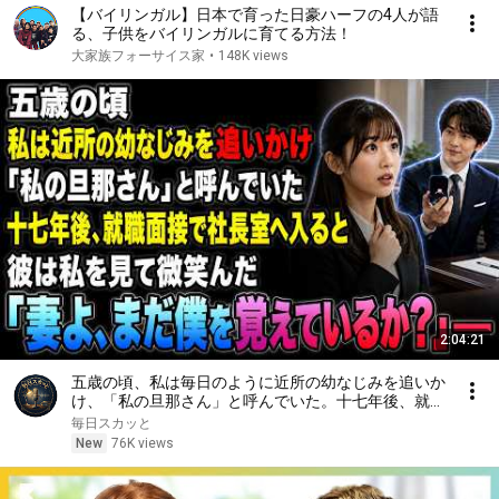
【バイリンガル】日本で育った日豪ハーフの4人が語
る、子供をバイリンガルに育てる方法！
大家族フォーサイス家
•
148K views
2:04:21
五歳の頃、私は毎日のように近所の幼なじみを追いか
け、「私の旦那さん」と呼んでいた。十七年後、就職
面接で社長室へ入ると、彼は私を見て微笑んだ。「妻
毎日スカッと
よ、まだ僕を覚えているか？」――
New
76K views