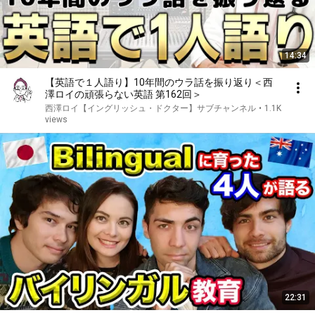
14:34
【英語で１人語り】10年間のウラ話を振り返り＜西
澤ロイの頑張らない英語 第162回＞
西澤ロイ【イングリッシュ・ドクター】サブチャンネル
•
1.1K
views
22:31