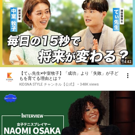
14:42
【てぃ先生×中室牧子】「成功」より「失敗」が子ど
もを育てる理由とは？
KIDSNA STYLE チャンネル【公式】
•
348K views