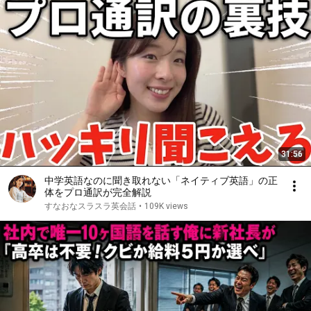
31:56
中学英語なのに聞き取れない「ネイティブ英語」の正
体をプロ通訳が完全解説
すなおなスラスラ英会話
•
109K views