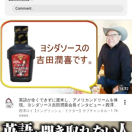
Comment...
16:32
英語が全くできずに渡米し、アメリカンドリームを体
現。ヨシダソース吉田潤喜会長インタビュー＜西澤ロ
イの頑張らない英語 第100回＞
西澤ロイ【イングリッシュ・ドクター】サブチャンネル
•
1.7K
views