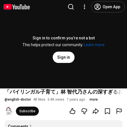
Open App
Sign in to confirm you’re not a bot
This helps protect our community.
Learn more
Sign in
「バイリンガル子育て」林 智代乃さんの深すぎるお話
@
english-doctor
48 likes
6.8K views
7 years ago
more
Subscribe
Comments
1