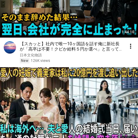
1:44:10
【スカッと】社内で唯一10ヶ国語を話す俺に新社長
が「高卒は不要！クビか給料５円か選べ」と言ってき
た。そのまま辞めた結果
日本文化物語
New
126K views