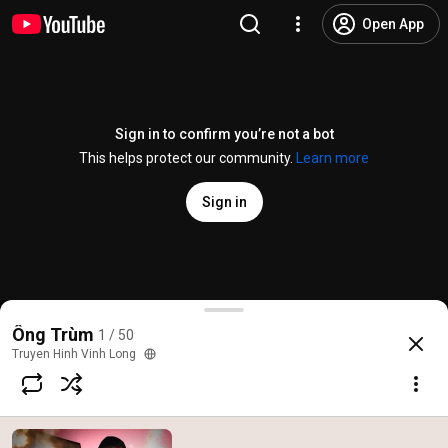
Open App
Sign in to confirm you’re not a bot
This helps protect our community.
Learn more
Sign in
THVL | The Boss - Trailer
Ông Trùm
1 / 50
@
VinhLongTV
415 likes
834K views
10 years ago
more
Truyen Hinh Vinh Long
Subscribe
Comments
17