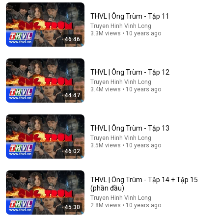
THVL | Ông Trùm - Tập 1
THVL | Ông Trùm - Tập 11
Truyen Hinh Vinh Long
•
9.6M views
Truyen Hinh Vinh Long
3.3M views • 10 years ago
46:46
THVL | Ông Trùm - Tập 12
Truyen Hinh Vinh Long
3.4M views • 10 years ago
44:47
THVL | Ông Trùm - Tập 13
Truyen Hinh Vinh Long
3.5M views • 10 years ago
46:02
2:17:44
Truyện Ngắn Tuổi Xế Chiều Cực Hay: HAI MẸ CON
CHUNG 1 CHỒNG - Đọc Truyện Đêm Khuya
THVL | Ông Trùm - Tập 14 + Tập 15
(phần đầu)
Tuổi Già An Nhiên
New
27K views
Truyen Hinh Vinh Long
2.8M views • 10 years ago
45:30