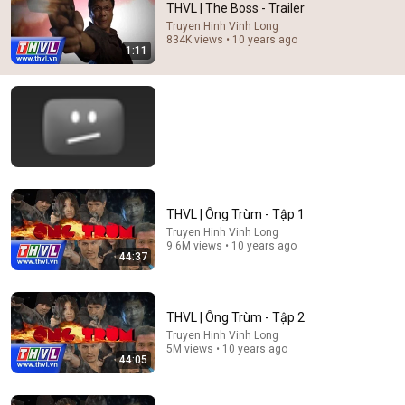
THVL | The Boss - Trailer
Truyen Hinh Vinh Long
Comment...
834K views • 10 years ago
1:11
THVL | Ông Trùm - Tập 1
Truyen Hinh Vinh Long
9.6M views • 10 years ago
44:37
1:18:19
Dám Đụng Đến Vợ Ông Trùm Bến Thượng Hải, Tổng
THVL | Ông Trùm - Tập 2
Tư Lệnh Lập Tức Trả Giá Đắt | Phim Hành Động Giang
Truyen Hinh Vinh Long
Hồ
MỌT PHIM TV
5M views • 10 years ago
New
40K views
44:05