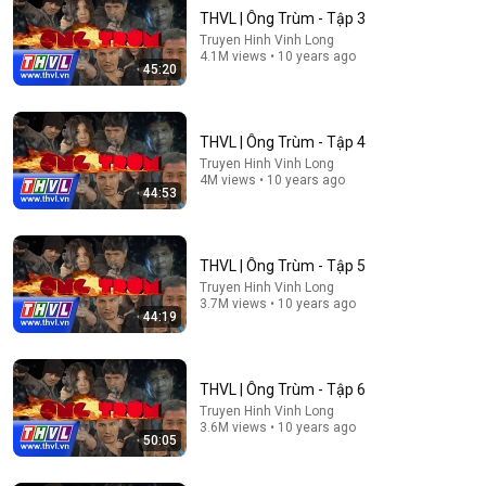
THVL | Ông Trùm - Tập 3
Truyen Hinh Vinh Long
4.1M views • 10 years ago
45:20
THVL | Ông Trùm - Tập 4
Truyen Hinh Vinh Long
4M views • 10 years ago
44:53
1:41:33
Gửi 72 Triệu Nuôi Mẹ Chồng Suốt 2 Năm Bất Ngờ
THVL | Ông Trùm - Tập 5
Nghe Cháu Trai 11 Tuổi Xin: "Cho Con Ăn Cơm Muối
Truyen Hinh Vinh Long
Vừng
Khánh Linh Kể Chuyện
3.7M views • 10 years ago
New
18K views
44:19
THVL | Ông Trùm - Tập 6
Truyen Hinh Vinh Long
3.6M views • 10 years ago
50:05