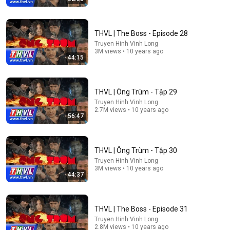
THVL | The Boss - Episode 28
Truyen Hinh Vinh Long
3M views • 10 years ago
44:15
1:50:54
THVL | Ông Trùm - Tập 29
Truyen Hinh Vinh Long
Vô Tình Cứu Nữ Tổng Tài Gặp Nạn, Anh Chàng Nhà
2.7M views • 10 years ago
Quê Có Luôn Vợ Đẹp Và Giàu Có || Phim Tổng Tài 4K
56:47
MỌT PHIM HAY
New
50K views
THVL | Ông Trùm - Tập 30
Truyen Hinh Vinh Long
3M views • 10 years ago
44:37
THVL | The Boss - Episode 31
Truyen Hinh Vinh Long
2.8M views • 10 years ago