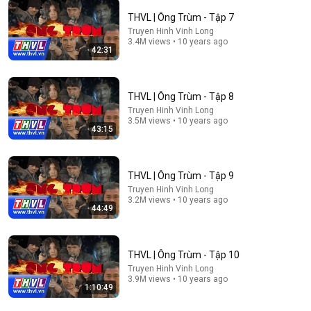
THVL | Ông Trùm - Tập 7
Truyen Hinh Vinh Long
3.4M views • 10 years ago
42:31
12:03
This Girl Is DESTROYING U.S. Sprinters – Even Kayla
THVL | Ông Trùm - Tập 8
White Is STUNNED! – Sha'Carri Richardson
Truyen Hinh Vinh Long
Sprint Atlas
3.5M views • 10 years ago
New
149 views
43:15
THVL | Ông Trùm - Tập 9
Truyen Hinh Vinh Long
3.2M views • 10 years ago
44:49
THVL | Ông Trùm - Tập 10
Truyen Hinh Vinh Long
3.9M views • 10 years ago
1:10:49
44:37