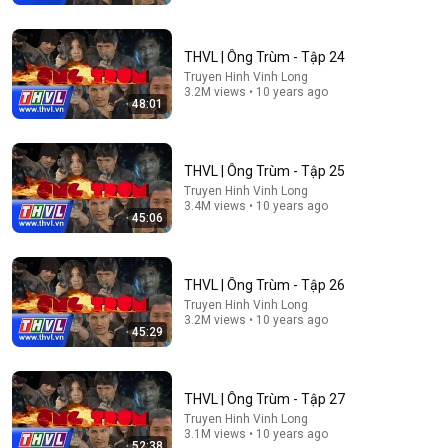
Cười lăn lộn với Hoài Linh, Chí Tài, Phi Nhung và Uyên
Chi trong Hài kịch Trăm Nhớ Ngàn Thương
Thuy Nga TV
•
41K views
THVL | Ông Trùm - Tập 24
Truyen Hinh Vinh Long
3.2M views • 10 years ago
48:01
THVL | Ông Trùm - Tập 25
Truyen Hinh Vinh Long
3.4M views • 10 years ago
45:06
THVL | Ông Trùm - Tập 26
1:24:54
Truyen Hinh Vinh Long
3.2M views • 10 years ago
GIẢI QUYẾT MÂU THUẪN | Phim Truyền Hình Việt Nam
45:29
Hay Nhất 2026 | Phim Việt Nam 2026
HTVC Mê Phim
•
201K views
THVL | Ông Trùm - Tập 27
Truyen Hinh Vinh Long
3.1M views • 10 years ago
52:38