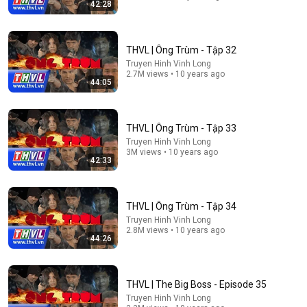
42:28
44:37
THVL | Ông Trùm - Tập 32
Truyen Hinh Vinh Long
THVL | Ông Trùm - Tập 1
2.7M views • 10 years ago
44:05
THVL Phim
•
439K views
THVL | Ông Trùm - Tập 33
Truyen Hinh Vinh Long
3M views • 10 years ago
42:33
THVL | Ông Trùm - Tập 34
Truyen Hinh Vinh Long
2.8M views • 10 years ago
44:26
2:11:01
THVL | The Big Boss - Episode 35
Một Cô Bé Sáu Tuổi Mồ Côi Nuôi Ba Em Bằng Y Võ,
Truyen Hinh Vinh Long
Khiến Cả Kinh Thành Dân Tình Cúi Phục