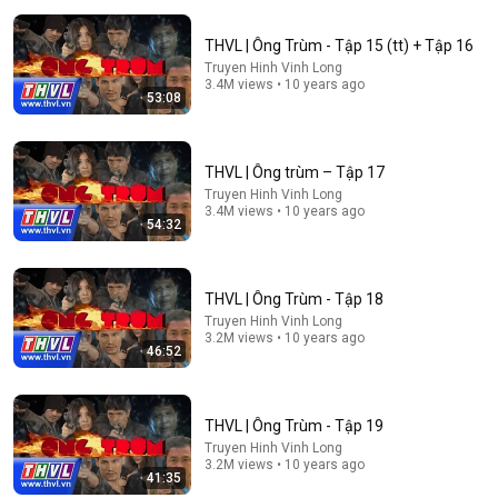
THVL | Ông Trùm - Tập 15 (tt) + Tập 16
Truyen Hinh Vinh Long
3.4M views • 10 years ago
53:08
THVL | Ông trùm – Tập 17
Truyen Hinh Vinh Long
3.4M views • 10 years ago
54:32
1:18:09
Trương Văn Hùng: Thằng Con "Trời Đánh" Của Năm
Cam Và Sự Thật Chưa Từng Được Kể
THVL | Ông Trùm - Tập 18
Hồ Sơ Bóng Tối
•
125K views
Truyen Hinh Vinh Long
3.2M views • 10 years ago
46:52
THVL | Ông Trùm - Tập 19
Truyen Hinh Vinh Long
3.2M views • 10 years ago
41:35