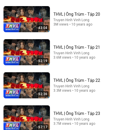
THVL | Ông Trùm - Tập 20
Truyen Hinh Vinh Long
3M views • 10 years ago
1:42:36
43:04
CHẤN ĐỘNG: CHUYẾN BAY 93 VIỆT KIỀU TRỤC XUẤT
MEMORIAL DAY – LỜI KỂ NGHẸN NGÀO TỪ HÀNH
KHÁCH
Hồn Quê Xa
•
680K views
THVL | Ông Trùm - Tập 21
Truyen Hinh Vinh Long
3.6M views • 10 years ago
52:19
THVL | Ông Trùm - Tập 22
Truyen Hinh Vinh Long
3.3M views • 10 years ago
52:36
THVL | Ông Trùm - Tập 23
Truyen Hinh Vinh Long
1:24:31
3.7M views • 10 years ago
57:17