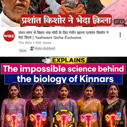
27:13
जंतर-मंतर से बिहार तक मोदी के लिए गंभीर ख़तरा प्रशांत किशोर ने
भेदा क़िला | Yashwant Sinha Exclusive
The Wire
•
69K views
Auto-dubbed
New
21:35