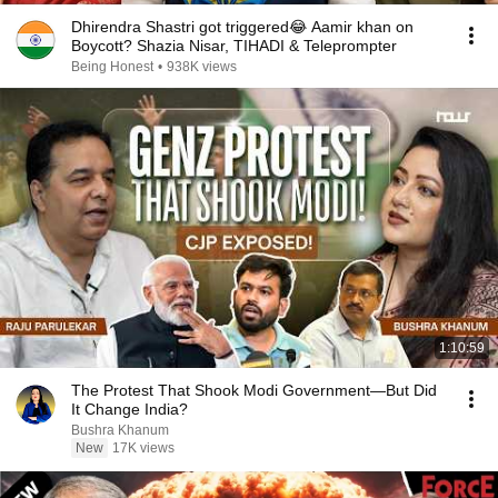
Dhirendra Shastri got triggered😂 Aamir khan on
Boycott? Shazia Nisar, TIHADI & Teleprompter
Being Honest
•
938K views
1:10:59
The Protest That Shook Modi Government—But Did
It Change India?
Bushra Khanum
New
17K views