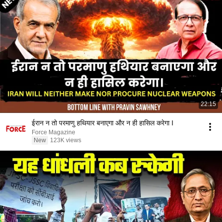
22:15
ईरान न तो परमाणु हथियार बनाएगा और न ही हासिल करेगा I
Force Magazine
New
123K views