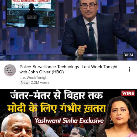
30:34
Police Surveillance Technology: Last Week Tonight
with John Oliver (HBO)
LastWeekTonight
New
2.2M views