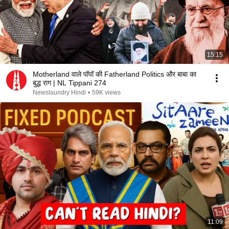
15:15
Motherland वाले पॉपॉ की Fatherland Politics और बाबा का
बुद्ध राग | NL Tippani 274
Newslaundry Hindi
•
59K views
11:09