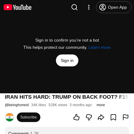
Open App
Sign in to confirm you’re not a bot
This helps protect our community.
Learn more
Sign in
IRAN HITS HARD: TRUMP ON BACK FOOT? F15 C
@
beinghonest
34K likes
528K views
5 months ago
more
Subscribe
Comments
1.7K