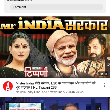
Comment...
19:25
Mister India मोदी सरकार, E20 का घनचक्कर और कॉकरोचों की
भूख हड़ताल | NL Tippani 288
Newslaundry Hindi and newslaundry
•
314K views