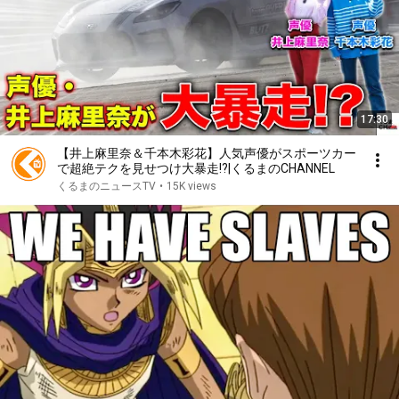
17:30
【井上麻里奈＆千本木彩花】人気声優がスポーツカー
で超絶テクを見せつけ大暴走!?|くるまのCHANNEL
くるまのニュースTV
•
15K views