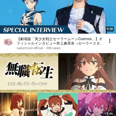
9:38
【劇場版「美少女戦士セーラームーンCosmos」】オ
フィシャルインタビュー井上麻里奈（セーラースター
ファイター／星野光 役）
sailormoon-official
•
39K views
6:46