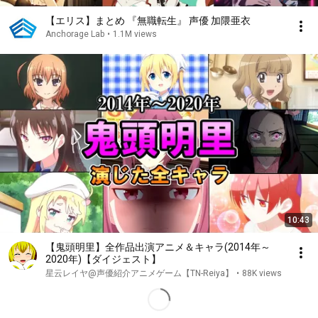
【エリス】まとめ 『無職転生』 声優 加隈亜衣
Anchorage Lab
•
1.1M views
10:43
【鬼頭明里】全作品出演アニメ＆キャラ(2014年～
2020年)【ダイジェスト】
星云レイヤ@声優紹介アニメゲーム【TN-Reiya】
•
88K views