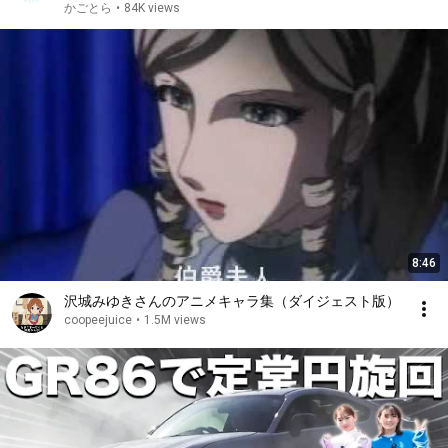
奈さん。
かごとら
•
84K views
8:46
沢城みゆきさんのアニメキャラ集（ダイジェスト版）
coopeejuice
•
1.5M views