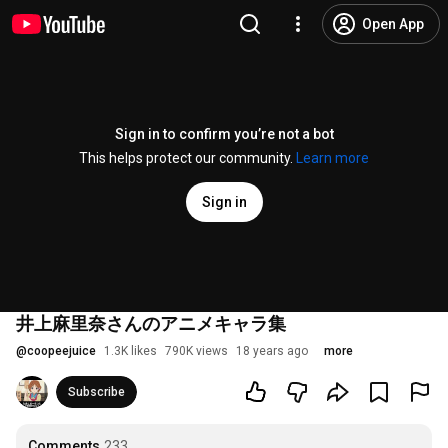
Open App
Sign in to confirm you’re not a bot
This helps protect our community.
Learn more
Sign in
井上麻里奈さんのアニメキャラ集
@
coopeejuice
1.3K likes
790K views
18 years ago
more
Subscribe
Comments
233