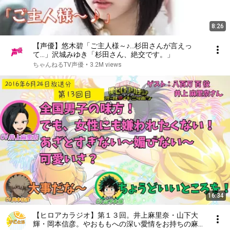
8:26
【声優】悠木碧「ご主人様～♪…杉田さんが言えっ
て…」沢城みゆき「杉田さん、絶交です。」
ちゃんねるTV声優
•
3.2M views
16:34
【ヒロアカラジオ】第１３回。井上麻里奈・山下大
輝・岡本信彦。やおももへの深い愛情をお持ちの麻里