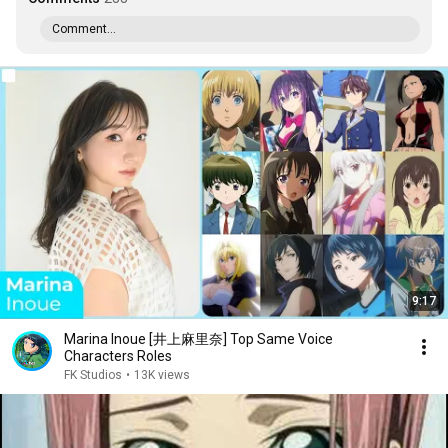
Comment...
9:17
Marina Inoue [井上麻里奈] Top Same Voice
Characters Roles
FK Studios
•
13K views