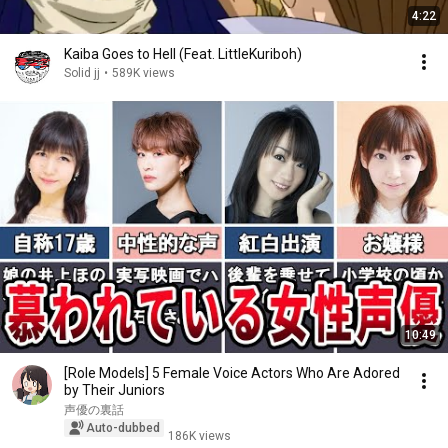
4:22
Kaiba Goes to Hell (Feat. LittleKuriboh)
Solid jj
•
589K views
10:49
[Role Models] 5 Female Voice Actors Who Are Adored
by Their Juniors
声優の裏話
Auto-dubbed
186K views