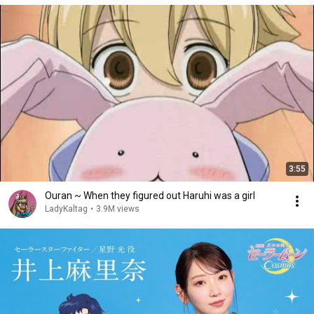
3:55
Ouran ~ When they figured out Haruhi was a girl
LadyKaltag
•
3.9M views