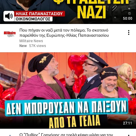
50:00
Που πήγαν οι ναζί μετά τον πόλεμο; Το σκοτεινό
παρελθόν της Ευρώπης-Ηλίας Παπαναστασίου
Militaire News
New
57K views
27:11
Ο "Πυθίος" Γρηγόρης σε τρελά κέφια μιλάει για τον