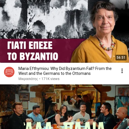
56:51
Maria Efthymiou: Why Did Byzantium Fall? From the
West and the Germans to the Ottomans
Μικρασιάτης
•
171K views