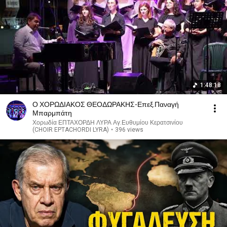
1:48:18
Ο ΧΟΡΩΔΙΑΚΟΣ ΘΕΟΔΩΡΑΚΗΣ-Επεξ.Παναγή
Μπαρμπάτη
Χορωδία ΕΠΤΑΧΟΡΔΗ ΛΥΡΑ Αγ.Ευθυμίου Κερατσινίου
(CHOIR EPTACHORDI LYRA)
•
396 views