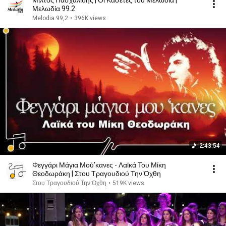
Μίλτος Πασχαλίδης | Οι Κασέτες του Μελωδία |
Μελωδία 99.2
Melodia 99,2
•
396K views
2:43:54
Φεγγάρι Μάγια Μού'κανες - Λαϊκά Του Μίκη
Θεοδωράκη | Στου Τραγουδιού Την Όχθη
Στου Τραγουδιού Την Όχθη
•
519K views