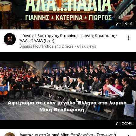
1:19:10
Γιάννης Πλούταρχος, Κατερίνα, Γιώργος Κακοσαίος -
ΆΛΑ...ΠΑΛΙΑ (Live)
Giannis Ploutarchos and 2 more
•
619K views
1:52:40
Αφιέρωμα στο λυρικό Μίκη Θεοδωράκη - Στην υγειά