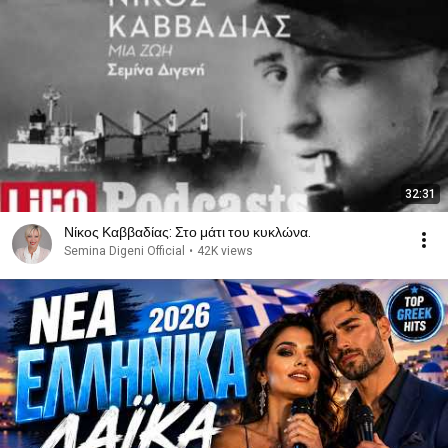
32:31
Νίκος Καββαδίας: Στο μάτι του κυκλώνα.
Semina Digeni Official
•
42K views