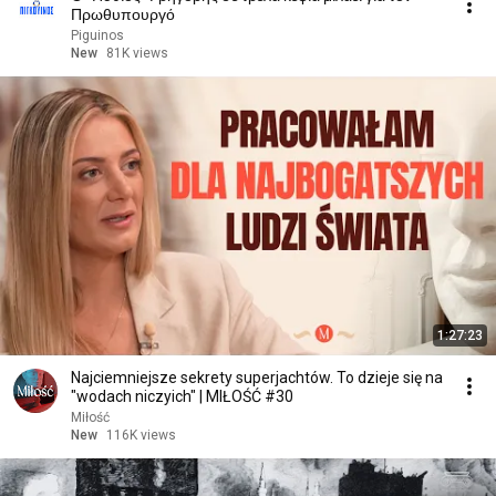
Πρωθυπουργό
Piguinos
New
81K views
1:27:23
Najciemniejsze sekrety superjachtów. To dzieje się na
"wodach niczyich" | MIŁOŚĆ #30
Miłość
New
116K views