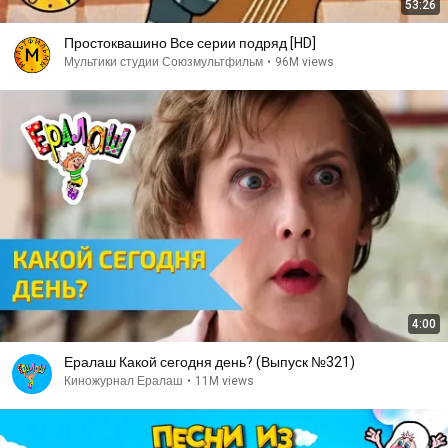
53:26
Простоквашино Все серии подряд [HD]
Мультики студии Союзмультфильм
•
96M views
4:00
Ералаш Какой сегодня день? (Выпуск №321)
Киножурнал Ералаш
•
11M views