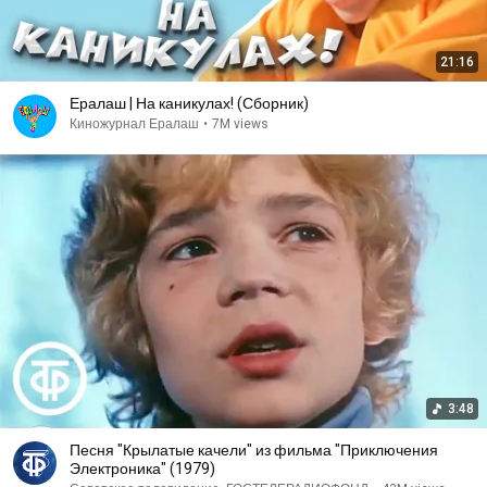
21:16
Ералаш | На каникулах! (Сборник)
Киножурнал Ералаш
•
7M views
3:48
Песня "Крылатые качели" из фильма "Приключения
Электроника" (1979)