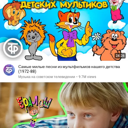
24:26
Самые милые песни из мультфильмов нашего детства
(1972-88)
Музыка на советском телевидении
•
9.7M views