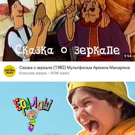
9:54
Сказка о зеркале (1982) Мультфильм Армана Манаряна
Классика жанра
•
959K views