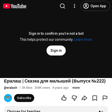
Open App
Sign in to confirm you’re not a bot
This helps protect our community.
Learn more
Sign in
Ералаш | Cказка для малышей (Выпуск №222)
@
eralash
1.3K likes
268K views
4 years ago
more
Subscribe
Choices for families