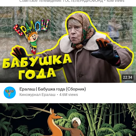
Советское телевидение. ГОСТЕЛЕРАДИОФОНД
•
43M views
22:34
Ералаш | Бабушка года (Сборник)
Киножурнал Ералаш
•
4.6M views