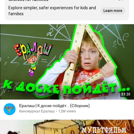
Explore simpler, safer experiences for kids and
Learn more
families
33:20
Ералаш | К доске пойдёт... (Сборник)
Киножурнал Ералаш
•
12M views