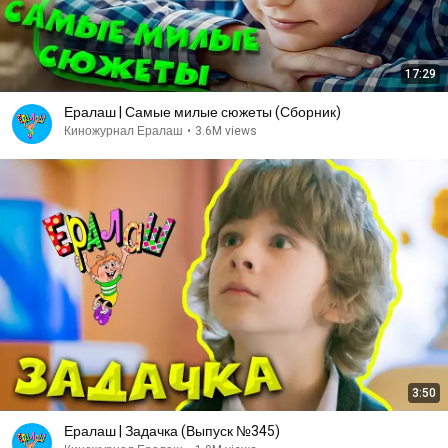
17:29
Ералаш | Самые милые сюжеты (Сборник)
Киножурнал Ералаш
•
3.6M views
3:50
Ералаш | Задачка (Выпуск №345)