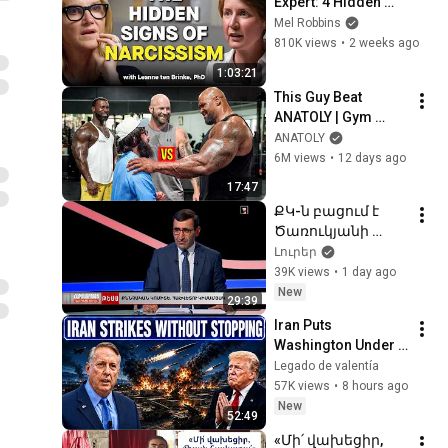
Expert: 4 Hidden 
Signs You’re 
Mel Robbins
Dealing With a Toxic 
810K views
•
2 weeks ago
Person
1:03:21
This Guy Beat 
ANATOLY | Gym 
CHALLENGE Went 
ANATOLY
Wrong
6M views
•
12 days ago
17:47
ՔԿ-ն բացում է 
Ծառուկյանի 
գործերը․ 13 
Լուրեր
մեղադրյալ, 
39K views
•
1 day ago
միլիարդների 
New
29:39
վնաս
Iran Puts 
Washington Under 
Pressure — Col 
Legado de valentía
Douglas Macgregor 
57K views
•
8 hours ago
Explains
New
52:49
«Մի՛ վախեցիր, 