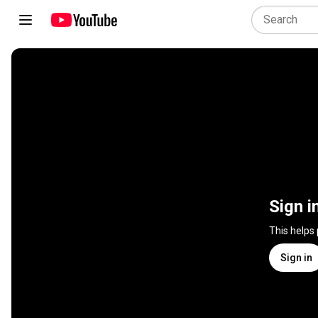
Sign i
This helps
Sign in