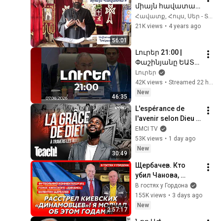
միայն հավատա՛» 
| Ավետարան ըստ 
Հավատք, Հույս, Սեր - Տեր Շավարշ
Ղուկասի 8:40-56 | 
21K views
•
4 years ago
Տեր Շավարշ
56:01
Լուրեր 21:00 | 
Փաշինյանը ԵԱՏՄ 
նիստում 
Լուրեր
ակնարկել է, որ 
42K views
•
Streamed 22 hours ago
ՀՀ-ն կառույցին 
New
46:35
ավելի շատ տվել 
L'espérance de 
է, քան ստացել
l'avenir selon Dieu - 
Teach! - Athoms 
EMCI TV
Mbuma
53K views
•
1 day ago
New
30:49
Щербачев. Кто 
убил Чанова, 
секрет 
В гостях у Гордона
Кашпировского, 
155K views
•
3 days ago
мат деда Панаса, 
New
2:57:17
вербовка КГБ, 