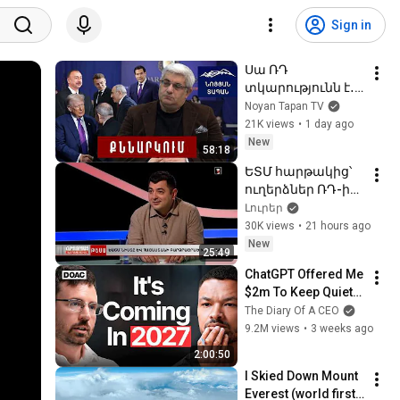
Sign in
Սա ՌԴ 
տկարությունն է․
TRIPP չի լինի, բայց 
Noyan Tapan TV
գրանտ կարելի է 
21K views
•
1 day ago
դուրս գրել․ 
New
58:18
Շաբաթվա 
ԵՏՄ հարթակից՝ 
ամփոփում Կ․
ուղերձներ ՌԴ-ին․ 
Սարգսյանի հետ
ի՞նչ հարցեր 
Լուրեր
բարձրացրեց 
30K views
•
21 hours ago
վարչապետը
New
25:49
ChatGPT Offered Me 
$2m To Keep Quiet: 
No One Is Ready For 
The Diary Of A CEO
What's Coming!
9.2M views
•
3 weeks ago
2:00:50
I Skied Down Mount 
Everest (world first, 