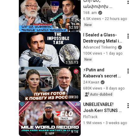
Նոր ԱԺ, 
повешенный 
անփոփոխ 
редактор
պահանջ` Նիկոլի 
168. am
հեռացում. ԵՐԿՈւ 
6.5K views
•
22 hours ago
ՃԱԿԱՏ #152
New
52:55
I Sealed a Glass-
Destroying Metal in 
Glass
Advanced Tinkering
100K views
•
1 day ago
New
1:11:13
⚡️Putin and 
Kabaeva’s secret 
BUNKER EXPOSED in 
24 Канал
Switzerland! Flight 
680K views
•
8 days ago
TRACKED. Here’s 
Auto-dubbed
39:30
how they SHIEL...
UNBELIEVABLE! 
Josh Kerr STUNS 
and Breaks Mile 
FloTrack
World Record for 
1.9M views
•
3 weeks ago
win at London 
9:16
Diamond League 