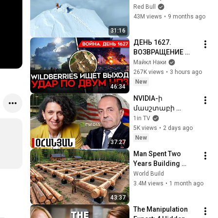
no oxygen)
Red Bull
43M views
•
9 months ago
31:16
ДЕНЬ 1627. 
ВОЗВРАЩЕНИЕ 
БЕНЗИНОВОГО 
Майкл Наки
КРИЗИСА/ ПУТИН 
267K views
•
3 hours ago
БОИТСЯ ДРОНОВ/ 
New
46:34
РОССИЯН 
NVIDIA-ի 
ЗАКОЛЕБАЛА 
մասշտաբի 
ВОЙНА/ ГОРЯТ НПЗ
կորպորացիաներ
1in TV
ի մուտքը որևէ 
5K views
•
2 days ago
երկիր 
New
37:27
պարտադիր 
Man Spent Two 
ունենում է 
Years Building 
աշխարհաքաղա
HUGE Wooden 
World Build
քական էֆեկտ
House for his 
3.4M views
•
1 month ago
Family | Start to 
43:37
Finish by 
The Manipulation 
@bjornbrenton