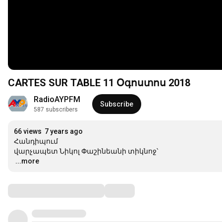
CARTES SUR TABLE 11 Օգոստոս 2018
RadioAYPFM
Subscribe
587 subscribers
66 views
7 years ago
Հանդիպում

…
...more
Comments