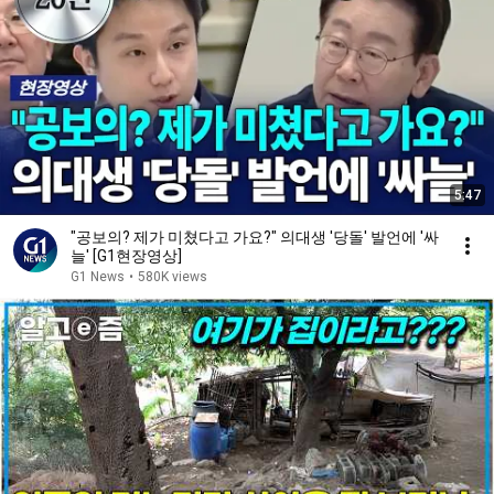
5:47
"공보의? 제가 미쳤다고 가요?" 의대생 '당돌' 발언에 '싸
늘' [G1현장영상]
G1 News
•
580K views