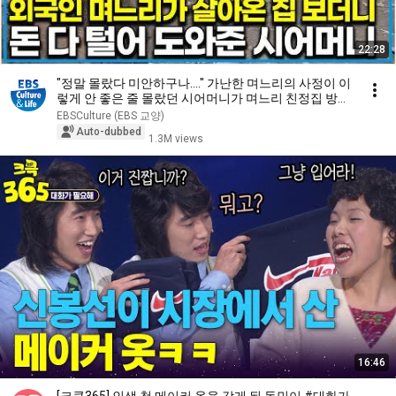
22:28
"정말 몰랐다 미안하구나...." 가난한 며느리의 사정이 이
렇게 안 좋은 줄 몰랐던 시어머니가 며느리 친정집 방문
하더니...｜다문화 고부열전｜알고e즘
EBSCulture (EBS 교양)
Auto-dubbed
1.3M views
16:46