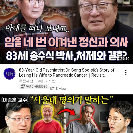
29:40
83-Year-Old Psychiatrist Dr. Song Soo-sik’s Story of
Losing His Wife to Pancreatic Cancer｜Revisit...
특종세상 - 그때 그 사람
Auto-dubbed
871K views