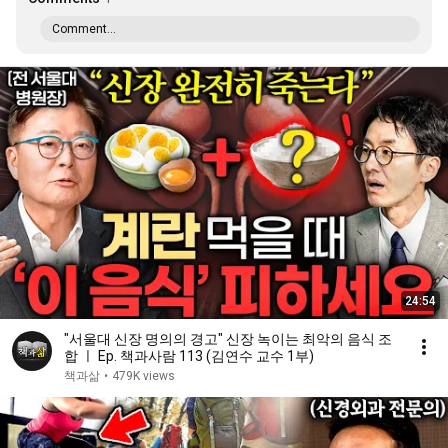
Comment...
24:54
"서울대 신장 명의의 경고" 신장 녹이는 최악의 음식 조
합 ㅣ Ep. 책과사람 113 (김연수 교수 1부)
책과삶
•
479K views