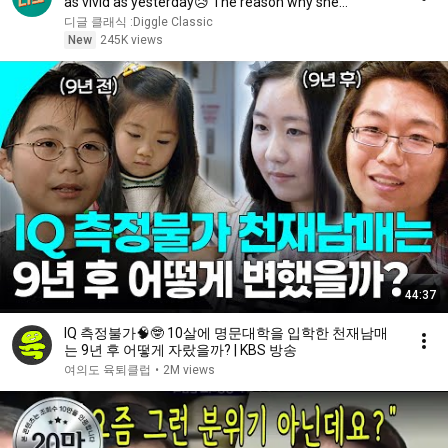
as vivid as yesterday😥 The reason why she
changed...
디글 클래식 :Diggle Classic
New
245K views
44:37
IQ 측정불가🧠🤓 10살에 명문대학을 입학한 천재남매
는 9년 후 어떻게 자랐을까? | KBS 방송
여의도 육퇴클럽
•
2M views