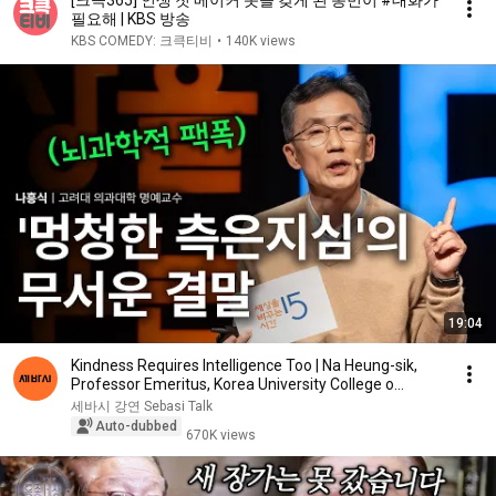
[크큭365] 인생 첫 메이커 옷을 갖게 된 동민이 #대화가
필요해 | KBS 방송
KBS COMEDY: 크큭티비
•
140K views
19:04
Kindness Requires Intelligence Too | Na Heung-sik,
Professor Emeritus, Korea University College o...
세바시 강연 Sebasi Talk
Auto-dubbed
670K views