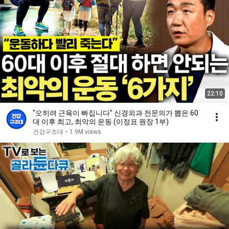
22:10
"오히려 근육이 빠집니다" 신경외과 전문의가 뽑은 60
대 이후 최고, 최악의 운동 (이정표 원장 1부)
건강구조대
•
1.9M views