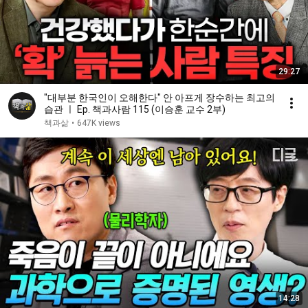
29:27
"대부분 한국인이 오해한다" 안 아프게 장수하는 최고의
습관 ㅣ Ep. 책과사람 115 (이승훈 교수 2부)
책과삶
•
647K views
14:28