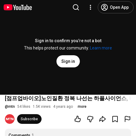
Open App
Sign in to confirm you’re not a bot
This helps protect our community.
Learn more
Sign in
[점프업바이오]노인질환 정복 나선는 하플사이언스, 내년
@
mtn
54 likes
1.5K views
4 years ago
more
Subscribe
Comments
1