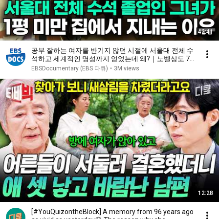
42:41
공부 잘하는 여자를 반기지 않던 시절에 서울대 전체 수
석하고 세계적인 명성까지 얻었는데 왜?｜노벨상도 7
성급 호텔도 부럽지 않은 어느 학자의 품격｜여백서원
EBSDocumentary (EBS 다큐)
•
3M views
｜건축탐구 집｜#골라듄다큐
12:28
[#YouQuizontheBlock] A memory from 96 years ago