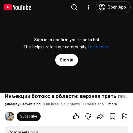
Open App
Sign in to confirm you’re not a bot
This helps protect our community.
Learn more
Sign in
Инъекции ботокс в области: верхняя треть лица
@
Beauty3.advertising
3.8K likes
578K views
11 years ago
more
Subscribe
Comments
248