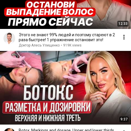
12:33
Этого не знают 99% людей и поэтому стареют в 2
раза быстрее! 1 упражнение остановит это!
Доктор Алесь Улищенко
•
919K views
9:37
Botox. Markings and dosage. Upper and lower thirds