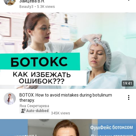
Зайцева В.Н.
Beauty3
•
5.3K views
19:41
BOTOX. How to avoid mistakes during botulinum
therapy.
Яна Секретарева
Auto-dubbed
345K views