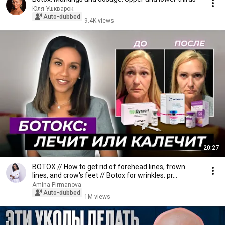
Юля Ушкварок
Auto-dubbed
9.4K views
20:27
BOTOX // How to get rid of forehead lines, frown
lines, and crow's feet // Botox for wrinkles: pr...
Amina Pirmanova
Auto-dubbed
1M views