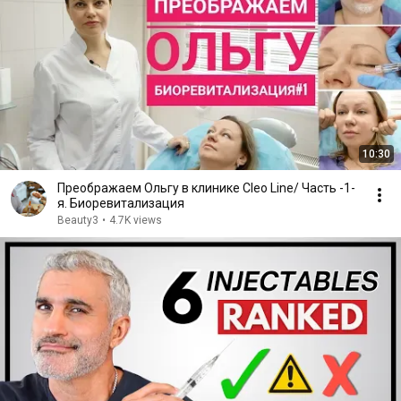
10:30
Преображаем Ольгу в клинике Cleo Line/ Часть -1-
я. Биоревитализация
Beauty3
•
4.7K views