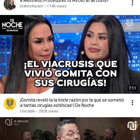
8 Aesthetic Procedures to AVOID at all costs!!
DrAmirKaram
•
174K views
7:11
¡Gomita reveló la la triste razón por la que se sometió
a tantas cirugías estéticas! | De Noche
Unicable
•
282K views