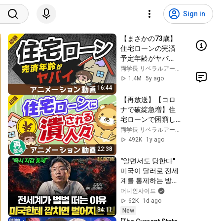
Sign in
【まさかの73歳】
住宅ローンの完済
予定年齢がヤバ
イ。ローン破産し
両学長 リベラルアーツ大学
ない対策を解説
1.4M
5y ago
【お金の勉強 初級
16:44
編】：（アニメ動
【再放送】【コロ
画）第69回
ナで破綻急増】住
宅ローンで困窮し
ている「実例」と
両学長 リベラルアーツ大学
「やってはいけな
492K
1y ago
い5つのこと」【お
22:38
金の勉強 初級
"알면서도 당한다" 
編】：（アニメ動
미국이 달러로 전세
画）第103回
계를 통제하는 방법 
[김창익의 빅 픽처]
머니인사이드
62K
1d ago
34:11
New