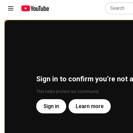
Sign in to confirm you’re not 
This helps protect our community
Sign in
Learn more