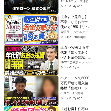
現場｜ABEMAドキ
ABEMAニュース【公式】
ュメンタリー
7.5M
4y ago
35:49
【今すぐ見直し】
不幸になるお金の
使い方19選【リベ
大公式切り抜き】
両学長 リベラルアーツ大学
444K
2mo ago
23:01
正直FPが教える年
代別「知っておく
べきお金の知識」
／情報弱者は一生
PIVOT 公式チャンネル
カモられる／社会
1.4M
1y ago
保険と投資の知識
27:20
は全世代必須／子
ペアローンで6000
供の教育費／住宅
万円戸建て購入後
ローン／金利／保
離婚「住宅ローン
険／退職金／年金
控除しか狙ってな
不動産Gメン滝島
／医療／介護／相
かった‥」
2.2M
2y ago
続／遺言書【菱田
25:35
雅生】
【超お得】住宅ロ