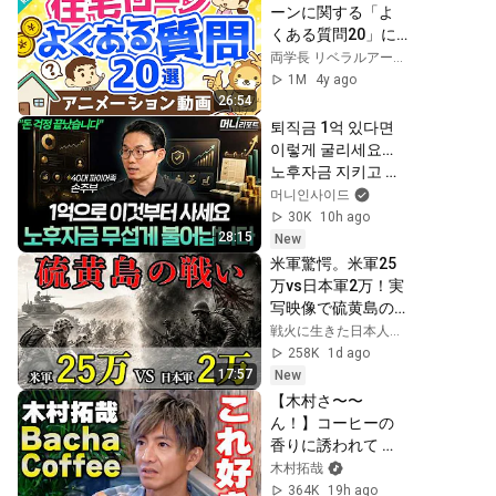
ーンに関する「よ
くある質問20」に
すべてお答えしま
両学長 リベラルアーツ大学
す【貯める編】：
1M
4y ago
（アニメ動画）第
26:54
181回
퇴직금 1억 있다면 
이렇게 굴리세요…
노후자금 지키고 불
리는 방법 (손주부 
머니인사이드
전업투자자 2부)ㅣ
30K
10h ago
머니리포트
28:15
New
米軍驚愕。米軍25
万vs日本軍2万！実
写映像で硫黄島の
戦いを解説【戦史
戦火に生きた日本人たち
解説】
258K
1d ago
17:57
New
【木村さ〜〜
ん！】コーヒーの
香りに誘われて 木
村拓哉「Bacha 
木村拓哉
Coffee銀座」へ
364K
19h ago