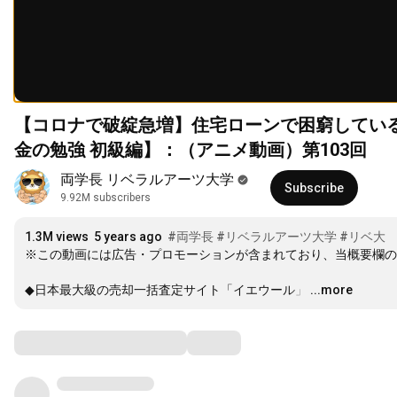
【コロナで破綻急増】住宅ローンで困窮してい
金の勉強 初級編】：（アニメ動画）第103回
両学長 リベラルアーツ大学
Subscribe
9.92M subscribers
1.3M views
5 years ago
#両学長
#リベラルアーツ大学
#リベ大
※この動画には広告・プロモーションが含まれており、当概要欄の
◆日本最大級の売却一括査定サイト「イエウール」
…
...more
Comments