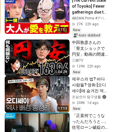
[The Current State 
of Toyoko] Fewer 
gatherings due to 
increased 
ABEMA Prime #アベプラ【公式】
patrols? Mistrust 
27K
22h ago
toward supporte...
47:11
New
Auto-dubbed
中田敦彦さんの
「骨太ショックで
円安」動画の間違
いを徹底的に訂正
三橋TV
します。
129K
22h ago
1:04:29
New
제우스의 법? 바다 
사람들? 영화 [오디
세이]에 숨겨진 역사 
배경 총정리
조승연의 탐구생활
208K
1d ago
17:13
New
「正直何でこうな
ったんだろうと…」
住宅ローン破綻の