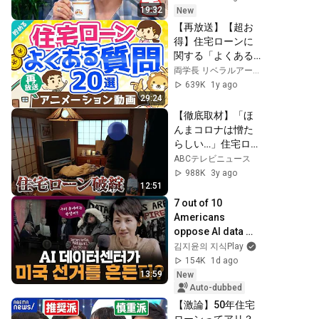
19:32
New
【再放送】【超お
得】住宅ローンに
関する「よくある
質問20」にすべて
両学長 リベラルアーツ大学
お答えします【貯
639K
1y ago
める編】：（アニ
29:24
メ動画）第181回
【徹底取材】「ほ
んまコロナは憎た
らしい…」住宅ロー
ン破綻の現場　収
ABCテレビニュース
入激減しマイホー
988K
3y ago
ムを手放す決断を
12:51
迫られる人たち
7 out of 10 
【ウラドリ】
Americans 
oppose AI data 
centers?
김지윤의 지식Play
154K
1d ago
13:59
New
Auto-dubbed
【激論】50年住宅