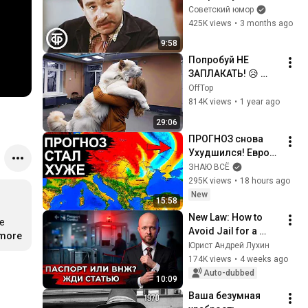
ловлю?" Михаил 
Советский юмор
Светин в комедии 
425K views
•
3 months ago
"Поездка через 
9:58
город" (1979)
Попробуй НЕ 
ЗАПЛАКАТЬ! 😥 
Встречи Животных 
OffTop
с Хозяевами После 
814K views
•
1 year ago
Долгой Разлуки / 
29:06
Топ 40
ПРОГНОЗ снова 
Ухудшился! Европу 
и Россию ждут 
ЗНАЮ ВСЁ
резкие перемены. 
295K views
•
18 hours ago
Новый удар на 
New
15:58
подходе
New Law: How to 
 
Avoid Jail for a 
 
.more
Second Passport or 
Юрист Андрей Лухин
Residence Permit
174K views
•
4 weeks ago
Auto-dubbed
10:09
Ваша безумная 