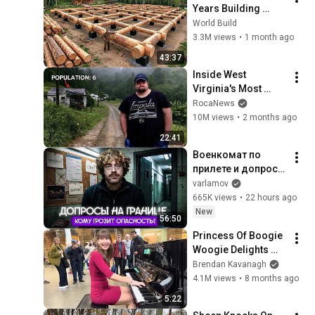
Years Building 
HUGE Wooden 
World Build
House for his 
3.3M views
•
1 month ago
Family | Start to 
43:37
Finish by 
Inside West 
@bjornbrenton
Virginia's Most 
Remote Holler
RocaNews
10M views
•
2 months ago
22:41
Военкомат по 
прилете и допросы 
ФСБ. Как 
varlamov
проверяют на 
665K views
•
22 hours ago
границе? | Советы 
New
56:50
при возвращении в 
Princess Of Boogie 
Россию
Woogie Delights 
Everyone
Brendan Kavanagh
4.1M views
•
8 months ago
5:22