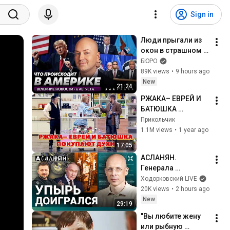
Sign in
Люди прыгали из 
окон в страшном 
пожаре, атака 
БЮРО
хакеров на 
89K views
•
9 hours ago
водопроводную 
New
21:24
систему США
РЖАКА– ЕВРЕЙ И 
БАТЮШКА 
ПОКУПАЮТ ДУХИ
Прикольчик
1.1M views
•
1 year ago
17:05
АСЛАНЯН. 
Генерала 
прикопали тайком. 
Ходорковский LIVE
Погибнем всем 
20K views
•
2 hours ago
миром. Авто в 
New
29:19
России — труба
"Вы любите жену 
или рыбную 