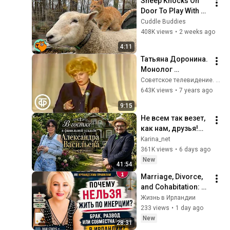
Sheep Knocks On 
Door To Play With 
Cat Friend | Cuddle 
Cuddle Buddies
Buddies
408K views
•
2 weeks ago
4:11
Татьяна Доронина. 
Монолог 
инструктора по 
Советское телевидение. ГОСТЕЛЕРАДИОФОНД
туризму. Встреча в 
643K views
•
7 years ago
Концертной студии 
9:15
Останкино (1982)
Не всем так везет, 
как нам, друзья!
Мы в фамильном 
Karina_net
поместье  
361K views
•
6 days ago
Александра 
New
41:54
Васильева в Литве 
Marriage, Divorce, 
.
and Cohabitation: 
Why You Can't Just 
Жизнь в Ирландии
"Go With the Flow" in 
233 views
•
1 day ago
Ireland
New
28:31