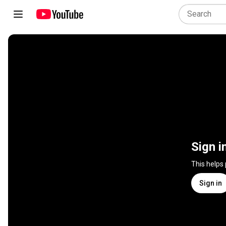
Sign i
This helps
Sign in