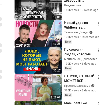
храбрость 
(короткометражн
Видачество
ый фильм, 1970)
168K views
•
3 weeks ago
10:06
Новый удар по 
Wildberries. 
Навальная 
Телеканал Дождь
призвала 
108K views
•
Streamed 3 hours ago
голосовать за 
New
43:25
«Яблоко». ЕГЭ 
Психология 
предложили 
людей, которые НЕ 
отменить
пьют алкоголь 
Ментальное Долголетие and 2 more
(согласно 
190K views
•
6 days ago
нейронауке) | 
New
30:27
Татьяна 
ОТПУСК, КОТОРЫЙ 
Черниговская
МОЖЕТ ВСЁ 
ИЗМЕНИТЬ! 
Просто Мелодрама
Курортный роман. 
310K views
•
2 days ago
Все серии
New
3:23:01
Man Spent Two 