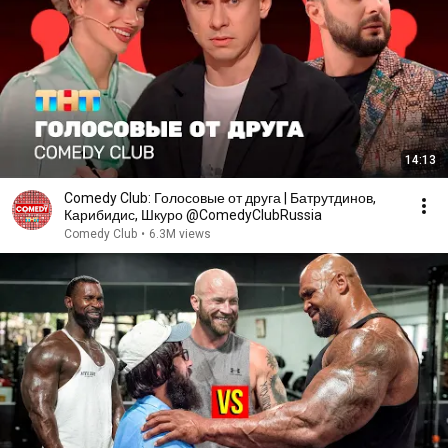
14:13
Comedy Club: Голосовые от друга | Батрутдинов,
Карибидис, Шкуро @ComedyClubRussia
Comedy Club
•
6.3M views