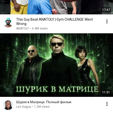
17:47
This Guy Beat ANATOLY | Gym CHALLENGE Went
Wrong
ANATOLY
•
6.4M views
11:51
Шурик в Матрице. Полный фильм
Leo Gagua
•
1.2M views