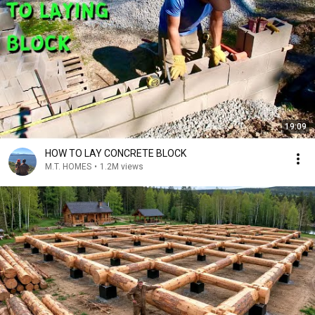
19:09
HOW TO LAY CONCRETE BLOCK
M.T. HOMES
•
1.2M views