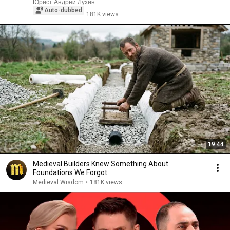
Юрист Андрей Лухин
Auto-dubbed
181K views
19:44
Medieval Builders Knew Something About
Foundations We Forgot
Medieval Wisdom
•
181K views