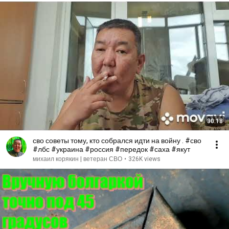
30:18
сво советы тому, кто собрался идти на войну . #сво
#лбс #украина #россия #передок #саха #якут
михаил корякин | ветеран СВО
•
326K views