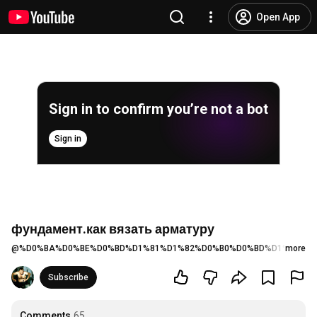
Open App
Sign in to confirm you’re not a bot
Sign in
фундамент.как вязать арматуру
@
%D0%BA%D0%BE%D0%BD%D1%81%D1%82%D0%B0%D0%BD%D1%82%D0
more
Subscribe
Comments
65