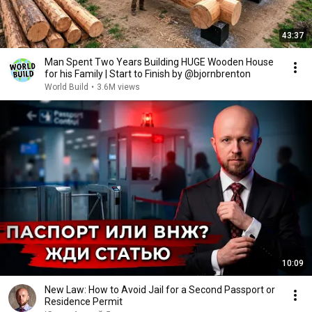
43:37
Man Spent Two Years Building HUGE Wooden House
for his Family | Start to Finish by @bjornbrenton
World Build
•
3.6M views
10:09
New Law: How to Avoid Jail for a Second Passport or
Residence Permit