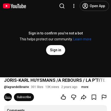
Open App
Sign in to confirm you’re not a bot
This helps protect our community.
Learn more
Sign in
JORIS-KARL HUYSMANS /A REBOURS / LA P'TITE LI
@
lagrandelibrairie
301 likes
13K views
2 years ago
more
Subscribe
Comments