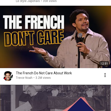
Le Style Japonais
•
35K views
12:51
The French Do Not Care About Work
Trevor Noah
•
3.2M views