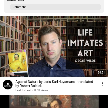
Comment...
24:51
Against Nature by Joris-Karl Huysmans - translated
by Robert Baldick
Leaf by Leaf
•
8.6K views