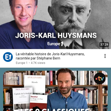
37:29
La véritable histoire de Joris-Karl Huysmans,
racontée par Stéphane Bern
Europe 1
•
4.7K views