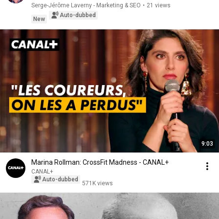
Serge-Jérôme Laverny - Marketing & SEO
•
21 views
Auto-dubbed
New
9:03
Marina Rollman: CrossFit Madness - CANAL+
CANAL+
Auto-dubbed
571K views