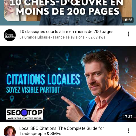
18:26
10 classiques courts à lire en moins de 200 pages
La Grande Librairie - France Télévisions
•
62K views
17:37
Local SEO Citations: The Complete Guide for
Tradespeople & SMEs