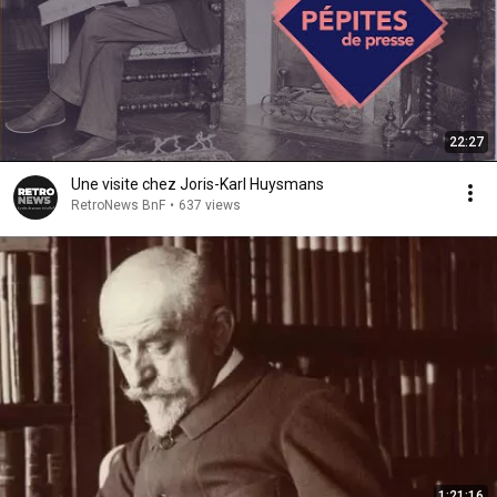
22:27
Une visite chez Joris-Karl Huysmans
RetroNews BnF
•
637 views
1:21:16