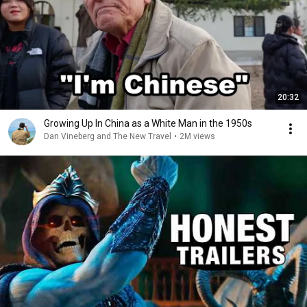
20:32
Growing Up In China as a White Man in the 1950s
Dan Vineberg and The New Travel
•
2M views