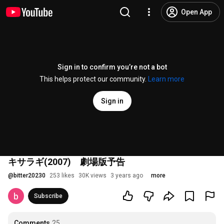
Open App
Sign in to confirm you’re not a bot
This helps protect our community.
Learn more
Sign in
キサラギ(2007) 劇場版予告
@
bitter20230
253 likes
30K views
3 years ago
more
Subscribe
Comments
25