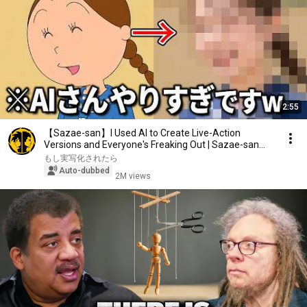
2:55
【Sazae-san】I Used AI to Create Live-Action
Versions and Everyone's Freaking Out | Sazae-san
Live ...
もし実写化されたら
Auto-dubbed
2M views