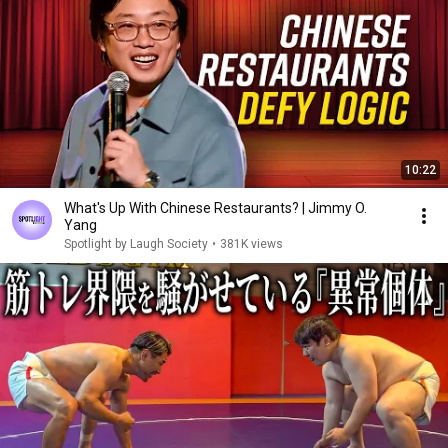
10:22
What's Up With Chinese Restaurants? | Jimmy O.
Yang
Spotlight by Laugh Society
•
381K views