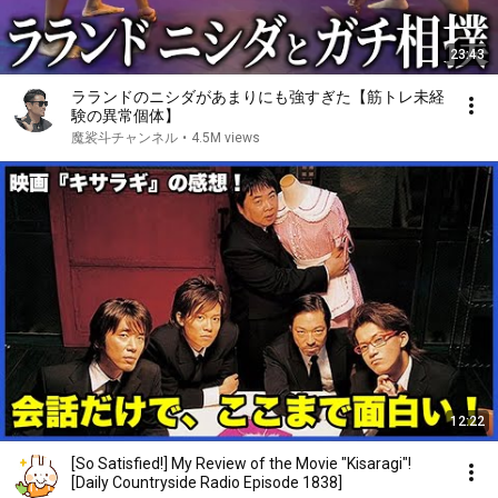
23:43
ラランドのニシダがあまりにも強すぎた【筋トレ未経
験の異常個体】
魔裟斗チャンネル
•
4.5M views
12:22
[So Satisfied!] My Review of the Movie "Kisaragi"!
[Daily Countryside Radio Episode 1838]