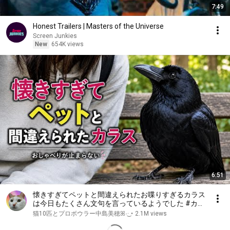
7:49
Honest Trailers | Masters of the Universe
Screen Junkies
New
654K views
6:51
懐きすぎてペットと間違えられたお喋りすぎるカラス
は今日もたくさん文句を言っているようでした #カラ
ス ｜Friendly Crow
猫10匹とプロボウラー中島美穂ꕤ︎︎·͜·
•
2.1M views