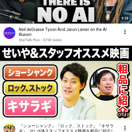
9:24
Neil deGrasse Tyson And Jaron Lanier on the AI
Illusion
StarTalk Plus
•
870K views
11:47
『ショーシャンク』『ロック、ストック』『キサラ
ギ』…せいや&スタッフオススメ映画を粗品に紹介し