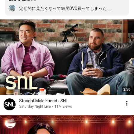
定期的に見たくなって結局DVD買ってしまった……
2:50
Straight Male Friend - SNL
Saturday Night Live
•
11M views