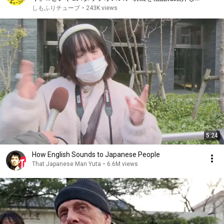
よう【霜降り明星】
しもふりチューブ
•
243K views
5:24
How English Sounds to Japanese People
That Japanese Man Yuta
•
6.6M views