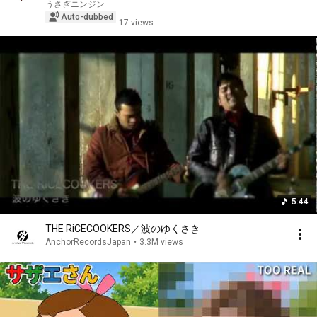
うさぎニンジン
Auto-dubbed
17 views
5:44
THE RiCECOOKERS／波のゆくさき
AnchorRecordsJapan
•
3.3M views