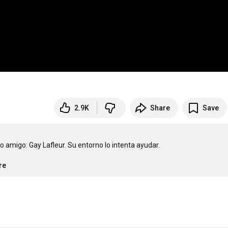
2.9K
Share
Save
 amigo: Gay Lafleur. Su entorno lo intenta ayudar.

re