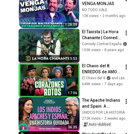
VENGA MONJAS
NO TODO VALE
12K views
•
2 months ago
1:26:09
El Taxista | La Hora 
Chanante | Comedy 
Central España
Comedy Central España
103K views
•
8 years ago
5:53
El Chavo del 8: 
ENREDOS de AMOR 
en la Vecindad
El Chavo del 8
and Las Estrellas
649K views
•
7 days ago
17:06
The Apache Indians 
and Spain: A 
Forgotten History - 
UNIDOS POR LA HISTORIA
S2E8 
272K views
•
2 weeks ago
@unidosporlahistor
Auto-dubbed
36:35
ia