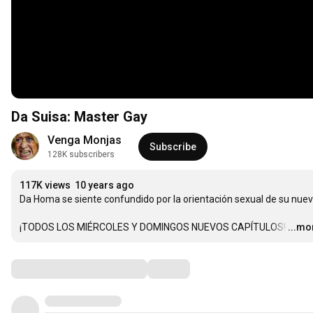
Da Suisa: Master Gay
Venga Monjas
Subscribe
128K subscribers
117K views
10 years ago
Da Homa se siente confundido por la orientación sexual de su nuevo
¡TODOS LOS MIÉRCOLES Y DOMINGOS NUEVOS CAPÍTULOS!
…
...mo
Comments