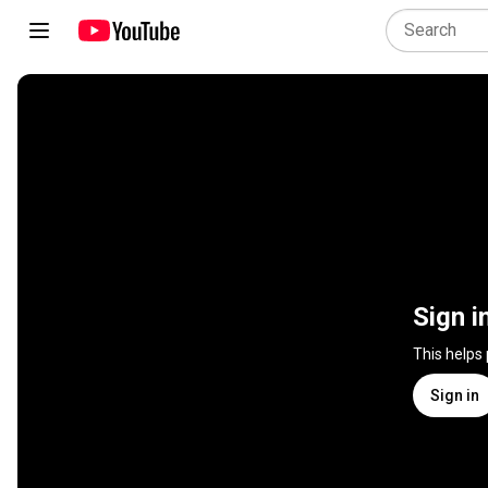
Sign i
This helps
Sign in