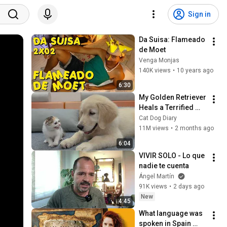
Sign in
Da Suisa: Flameado 
de Moet
Venga Monjas
140K views
•
10 years ago
6:30
My Golden Retriever 
Heals a Terrified 
Rescue Kitten in 
Cat Dog Diary
Just 3 Meetings!
11M views
•
2 months ago
6:04
VIVIR SOLO - Lo que 
nadie te cuenta
Ángel Martín
91K views
•
2 days ago
New
4:45
What language was 
spoken in Spain 