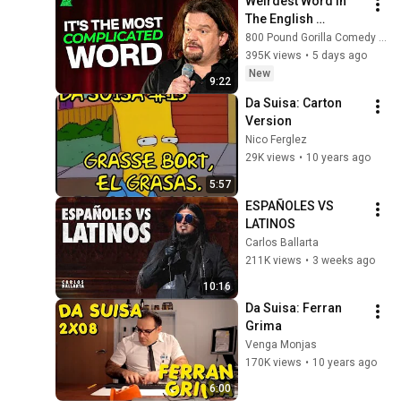
Weirdest Word in 
The English 
Language | ISMO | 
800 Pound Gorilla Comedy Slices
Hello
395K views
•
5 days ago
New
9:22
Da Suisa: Carton 
Version
Nico Ferglez
29K views
•
10 years ago
5:57
ESPAÑOLES VS 
LATINOS
Carlos Ballarta
211K views
•
3 weeks ago
10:16
Da Suisa: Ferran 
Grima
Venga Monjas
170K views
•
10 years ago
6:00