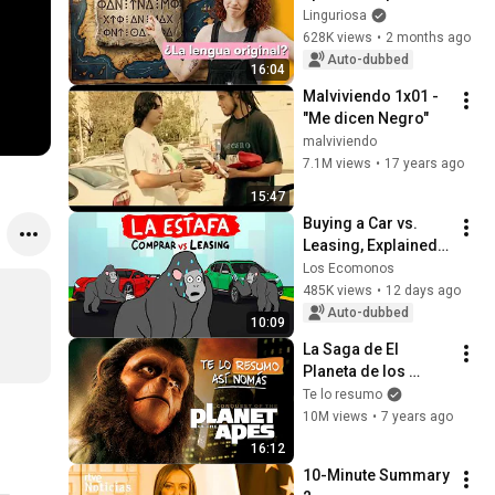
before the Romans?
Linguriosa
628K views
•
2 months ago
Auto-dubbed
16:04
Malviviendo 1x01 - 
"Me dicen Negro"
malviviendo
7.1M views
•
17 years ago
15:47
Buying a Car vs. 
Leasing, Explained 
with Bananas
Los Ecomonos
485K views
•
12 days ago
Auto-dubbed
10:09
La Saga de El 
Planeta de los 
Simios | 
Te lo resumo
#TeLoResumo
10M views
•
7 years ago
16:12
10-Minute Summary 