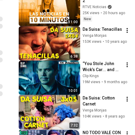
2
RTVE Noticias
25K views
•
20 hours ago
New
11:00
Da Suisa: Tenacillas
Venga Monjas
153K views
•
10 years ago
6:38
“You Stole John 
Wick’s Car... and 
Killed His Dog” (Full 
Clip Kings
Scene) | John Wick
19M views
•
9 months ago
10:01
Da Suisa: Cotton 
Carnet
Venga Monjas
104K views
•
8 years ago
7:32
NO TODO VALE CON 