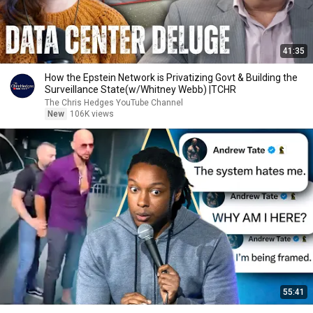
41:35
How the Epstein Network is Privatizing Govt & Building the
Surveillance State(w/Whitney Webb) |TCHR
The Chris Hedges YouTube Channel
New
106K views
55:41