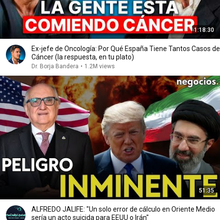
1:18:30
Ex-jefe de Oncología: Por Qué España Tiene Tantos Casos de
Cáncer (la respuesta, en tu plato)
Dr. Borja Bandera
•
1.2M views
51:35
ALFREDO JALIFE: "Un solo error de cálculo en Oriente Medio
sería un acto suicida para EEUU o Irán"