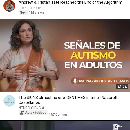
Andrew & Tristan Tate Reached the End of the Algorithm
Josh Johnson
New
1M views
24:32
The SIGNS almost no one IDENTIFIES in time | Nazareth
Castellanos
NEURO CIENCIA
Auto-dubbed
187K views