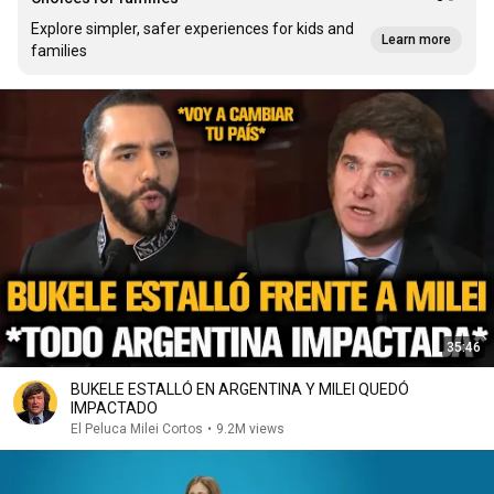
Explore simpler, safer experiences for kids and
Learn more
families
35:46
BUKELE ESTALLÓ EN ARGENTINA Y MILEI QUEDÓ
IMPACTADO
El Peluca Milei Cortos
•
9.2M views