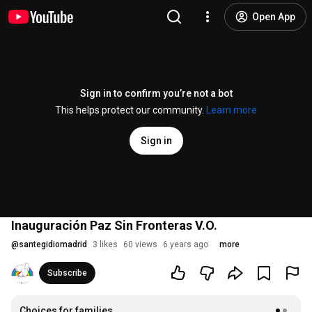
Open App
Sign in to confirm you’re not a bot
This helps protect our community.
Learn more
Sign in
Inauguración Paz Sin Fronteras V.O.
@
santegidiomadrid
3 likes
60 views
6 years ago
more
Subscribe
Choices for families