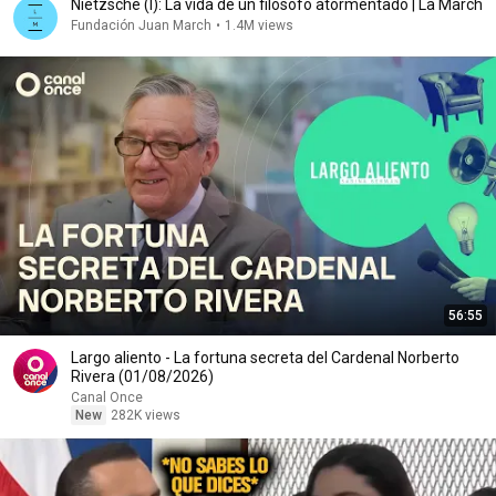
Nietzsche (I): La vida de un filósofo atormentado | La March
Fundación Juan March
•
1.4M views
56:55
Largo aliento - La fortuna secreta del Cardenal Norberto
Rivera (01/08/2026)
Canal Once
New
282K views