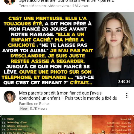
Spettacolo teatrale “Sono nata il ventitré” - parte 2°
Teresa Mannino - video review
•
1M views
2:40:36
Mes parents ont dit à mon fiancé que j'avais
abandonné un enfant — Puis tout le monde a fixé du
Familles en Ruine
New
8.7K views