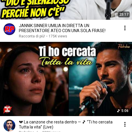
25:17
JANNIK SINNER UMILIA IN DIRETTA UN
PRESENTATORE ATEO CON UNA SOLA FRASE!
Racconta di più!
•
175K views
5:06
💔 La canzone che resta dentro — 🎵 “Ti ho cercata
Tutta la vita” (Live)