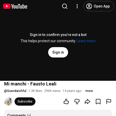
Open App
Sign in to confirm you’re not a bot
This helps protect our community.
Learn more
Sign in
Mi manchi - Fausto Leali
@
Guendaishful
1.3K likes
296K views
14 years ago
more
Subscribe
Comments
64