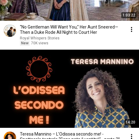
1:03:22
“No Gentleman Will Want You,” Her Aunt Sneered—
Then a Duke Rode All Night to Court Her
Royal Whispers Stories
New
70K views
14:20
Teresa Mannino – L’Odissea secondo me! -