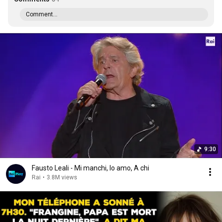
Comment...
9:30
Fausto Leali - Mi manchi, Io amo, A chi
Rai
•
3.8M views