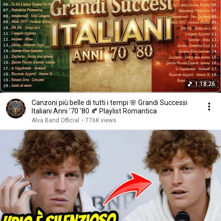
1:18:26
Canzoni più belle di tutti i tempi 🌸 Grandi Successi
Italiani Anni ’70 ’80 🍂 Playlist Romantica
Alva Band Official
•
776K views