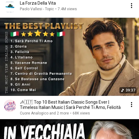
La Forza Della Vita
Paolo Vallesi - Topic
•
7.4M views
39:37
🎶🇮🇹 Top 10 Best Italian Classic Songs Ever |
Timeless Italian Music | Sarà Perché Ti Amo, Felicità
Cuore Analogico and 2 more
•
68K views