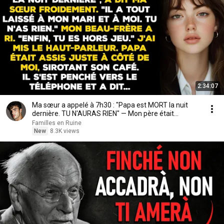
2:34:07
Ma sœur a appelé à 7h30 : "Papa est MORT la nuit
dernière. TU N'AURAS RIEN" — Mon père était...
Familles en Ruine
New
8.3K views