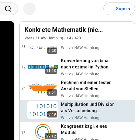
Bauernmultiplikation"
9
Sign in
3:35
Weitz / HAW Hamburg
Binärdarstellung in Python
10
Weitz / HAW Hamburg
Konkrete Mathematik (nicht nur) für Inf
6:02
Weitz / HAW Hamburg
14
/
420
Listen in Python
11
Weitz / HAW Hamburg
5:23
Konvertierung von binär
nach dezimal in Python
12
11:43
Weitz / HAW Hamburg
Rechnen mit einer festen
Anzahl von Stellen
13
9:54
Weitz / HAW Hamburg
Multiplikation und Division
als Verschiebung
7:48
(arithmetic shift)
Weitz / HAW Hamburg
Kongruenz bzgl. eines
Moduls
15
29:12
Weitz / HAW Hamburg