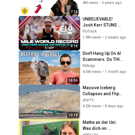
Körpern
aber NICHT! 🤓
35
4M views
•
3 years ago
Weitz / HAW Hamburg
7:15
Anwendung: Prüfziffern in
UNBELIEVABLE! 
10-stelligen ISBN
36
Josh Kerr STUNS 
Weitz / HAW Hamburg
and Breaks Mile 
FloTrack
World Record for 
1.9M views
•
2 weeks ago
ISBN in Python
win at London 
37
Weitz / HAW Hamburg
9:16
Diamond League 
Don't Hang Up On AI 
2026
Der chinesische Restsatz
Scammers. Do THIS 
38
Weitz / HAW Hamburg
Instead.
Kitboga
4.5M views
•
1 month ago
Der chinesische Restsatz
16:56
in Python
39
Massive Iceberg 
Weitz / HAW Hamburg
Collapses and Flips 
Prime Numbers
Over in Ilulissat, 
afarTV
40
Weitz / HAW Hamburg
Greenland | Full 
4.2M views
•
8 days ago
Event in 4K! (July 25, 
10:19
Ein naiver Primzahltest in
2026)
Mathe an der Uni: 
Python
41
Was dich im 
Weitz / HAW Hamburg
Studium erwartet! | 
alpha Uni