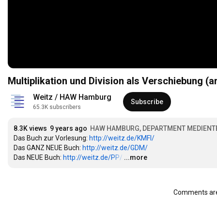
Multiplikation und Division als Verschiebung (ar
Weitz / HAW Hamburg
Subscribe
65.3K subscribers
8.3K views
9 years ago
HAW HAMBURG, DEPARTMENT MEDIENT
Das Buch zur Vorlesung: 
http://weitz.de/KMFI/
Das GANZ NEUE Buch: 
http://weitz.de/GDM/
Das NEUE Buch: 
http://weitz.de/PP/
…
...more
Comments are 