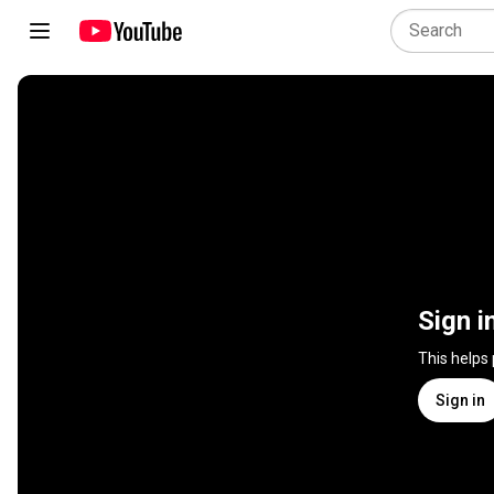
Sign i
This helps
Sign in