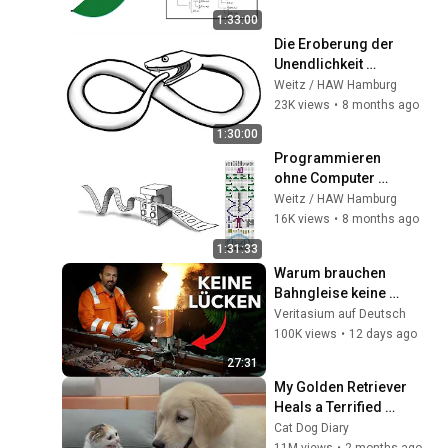
bignum bzw. arbitrary-
22
precision arithmetic)
1:33:00
Weitz / HAW Hamburg
Die Eroberung der 
Negative Zahlen,
Unendlichkeit 
Subtraktion, inverse
23
(Kurze Geschichte 
Weitz / HAW Hamburg
Elemente
Weitz / HAW Hamburg
der Mathematik 3)
23K views
•
8 months ago
Teilbarkeit und negative
1:30:00
Zahlen
24
Programmieren 
Weitz / HAW Hamburg
ohne Computer 
Modulare Arithmetik mit
(Kurze Geschichte 
Weitz / HAW Hamburg
negativen Zahlen
25
der Mathematik 5)
16K views
•
8 months ago
Weitz / HAW Hamburg
1:31:33
Zweierkomplement
Warum brauchen 
26
Weitz / HAW Hamburg
Bahngleise keine 
Dehnungsfugen?
Veritasium auf Deutsch
Der euklidische
100K views
•
12 days ago
Algorithmus
27
27:31
Weitz / HAW Hamburg
My Golden Retriever 
Der euklidische
Heals a Terrified 
Algorithmus in Python
28
Rescue Kitten in 
Cat Dog Diary
Weitz / HAW Hamburg
Just 3 Meetings!
11M views
•
2 months ago