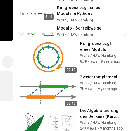
Kongruenz bzgl. eines
Moduls in Python /
16
5:19
boolesche Werte
Weitz / HAW Hamburg
Modulo - Schreibweise
17
Weitz / HAW Hamburg
1:52
Kongruenz bzgl. 
Modulare Arithmetik
eines Moduls
18
Weitz / HAW Hamburg
Weitz / HAW Hamburg
8.7K views
•
9 years ago
Restklassenringe
29:12
19
Weitz / HAW Hamburg
Zweierkomplement
Weitz / HAW Hamburg
Anwendung - Teilbarkeit
7K views
•
9 years ago
durch neun und drei
20
(Quersumme)
Weitz / HAW Hamburg
25:42
Anwendung der modularen
Die Algebraisierung 
Arithmetik: Probe bei der
21
des Denkens (Kurze 
Multiplikation
Weitz / HAW Hamburg
Geschichte der 
Weitz / HAW Hamburg
Langzahlarithmetik (engl.
Mathematik 2)
24K views
•
9 months ago