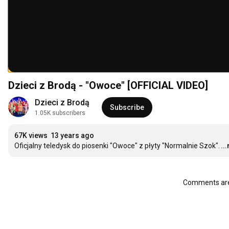
Dzieci z Brodą - "Owoce" [OFFICIAL VIDEO]
Dzieci z Brodą
Subscribe
1.05K subscribers
67K views
13 years ago
Oficjalny teledysk do piosenki "Owoce" z płyty "Normalnie Szok".
..
Comments are 