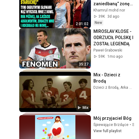
zaniedbaną” żonę. 
Rok później na 
Khamrul mohd nor
zjeździe 
39K
3d ago
zaniemówił.
New
2:01:02
MIROSLAV KLOSE - 
ODRZUCIŁ POLSKĘ I 
ZOSTAŁ LEGENDĄ
Paweł Grabowski
59K
1mo ago
35:27
Mix - Dzieci z 
Brodą
Dzieci z Brodą, Arka Noego, Joszko Broda, and more
Mix
Mój przyjaciel Bóg
Śpiewające Brzdące
•
Sep 25, 2025
View full playlist