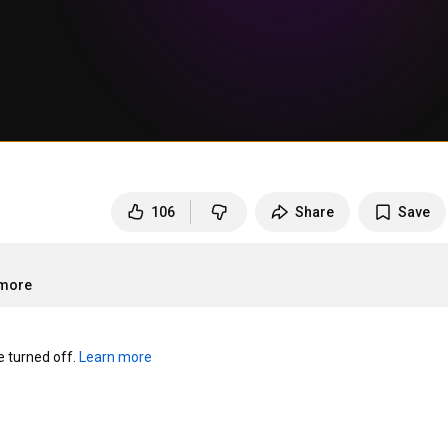
106
Share
Save
.more
turned off. 
Learn more