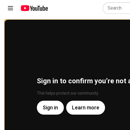
Sign in to confirm you’re not 
This helps protect our community
Sign in
Learn more