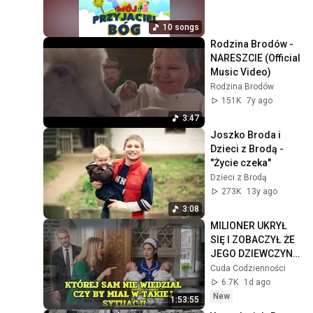
10 songs
Rodzina Brodów - 
NARESZCIE (Official 
Music Video)
Rodzina Brodów
151K
7y ago
3:47
Joszko Broda i 
Dzieci z Brodą - 
"Życie czeka"
Dzieci z Brodą
273K
13y ago
3:08
MILIONER UKRYŁ 
SIĘ I ZOBACZYŁ ŻE 
JEGO DZIEWCZYNA 
NIENAWIDZI 
Cuda Codzienności
BLIŹNIĄT LECZ 
6.7K
1d ago
SŁUŻĄCA
New
1:53:55