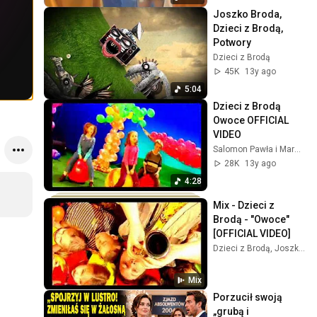
Joszko Broda, 
Dzieci z Brodą, 
Potwory
Dzieci z Brodą
45K
13y ago
5:04
Dzieci z Brodą   
Owoce OFFICIAL 
VIDEO
Salomon Pawła i Marzeny Zakrzewskich
28K
13y ago
4:28
Mix - Dzieci z 
Brodą - "Owoce" 
[OFFICIAL VIDEO]
Dzieci z Brodą, Joszko Broda, Trebunie Tutki, and more
Mix
Porzucił swoją 
„grubą i 