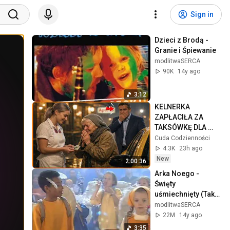
Sign in
Dzieci z Brodą - 
Granie i Śpiewanie
modlitwaSERCA
90K
14y ago
3:12
KELNERKA 
ZAPŁACIŁA ZA 
TAKSÓWKĘ DLA 
STARSZEJ KOBIETY  
Cuda Codzienności
NIE WIEDZĄC ŻE 
4.3K
23h ago
MILIONER PATRZY
New
2:00:36
Arka Noego - 
Święty 
uśmiechnięty (Taki 
duży, taki mały)
modlitwaSERCA
22M
14y ago
3:35