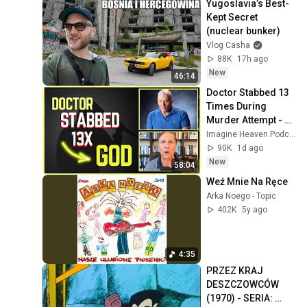
Yugoslavia’s Best-
Kept Secret 
(nuclear bunker)
Vlog Casha
88K
17h ago
New
46:14
Doctor Stabbed 13 
Times During 
Murder Attempt - 
Then God Showed 
Imagine Heaven Podcast with John Burke
Up | Near Death 
90K
1d ago
Experience
New
58:04
Weź Mnie Na Ręce
Arka Noego - Topic
402K
5y ago
4:35
PRZEZ KRAJ 
DESZCZOWCÓW 
(1970) - SERIA: 