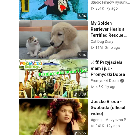
PORWANIE 
Studio Filmów Rysunkowych
BALTAZARA GĄBKI
851K
7y ago
6:34
My Golden 
Retriever Heals a 
Terrified Rescue 
Kitten in Just 3 
Cat Dog Diary
Meetings!
11M
2mo ago
6:04
🎶🎥 Przyjaciela 
mam i już - 
Promyczki Dobra
Promyczki Dobra
4.8K
1y ago
3:38
Joszko Broda - 
Swoboda (official 
video)
Agencja Muzyczna Polskiego Radia
341K
12y ago
5:55