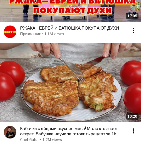
17:05
РЖАКА– ЕВРЕЙ И БАТЮШКА ПОКУПАЮТ ДУХИ
Прикольчик
•
1.1M views
10:20
Кабачки с яйцами вкуснее мяса! Мало кто знает
секрет! Бабушка научила готовить рецепт за 15
минут
Chef Gafur
•
1.2M views