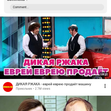
Comment...
19:21
ДИКАЯ РЖАКА - еврей еврею продаёт машину
Прикольчик
•
2.7M views