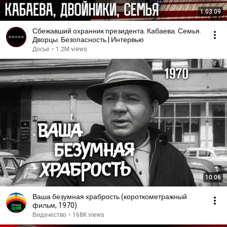
1:03:09
Сбежавший охранник президента. Кабаева. Семья.
Дворцы. Безопасность | Интервью
Досье
•
1.2M views
10:06
Ваша безумная храбрость (короткометражный
фильм, 1970)
Видачество
•
168K views