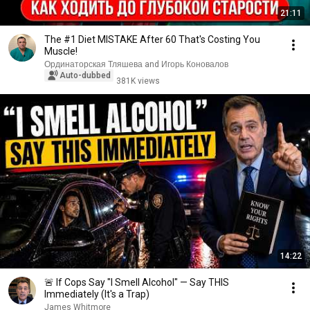
21:11
The #1 Diet MISTAKE After 60 That's Costing You
Muscle!
Ординаторская Тляшева and Игорь Коновалов
Auto-dubbed
381K views
14:22
🚨 If Cops Say "I Smell Alcohol" — Say THIS
Immediately (It's a Trap)
James Whitmore