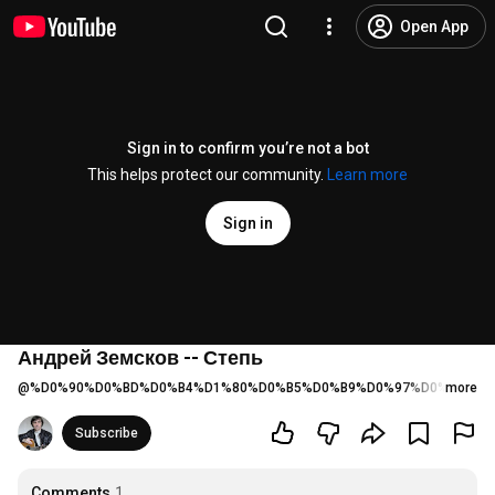
Open App
Sign in to confirm you’re not a bot
This helps protect our community.
Learn more
Sign in
Андрей Земсков -- Степь
@
%D0%90%D0%BD%D0%B4%D1%80%D0%B5%D0%B9%D0%97%D0%B5%D0
more
Subscribe
Comments
1