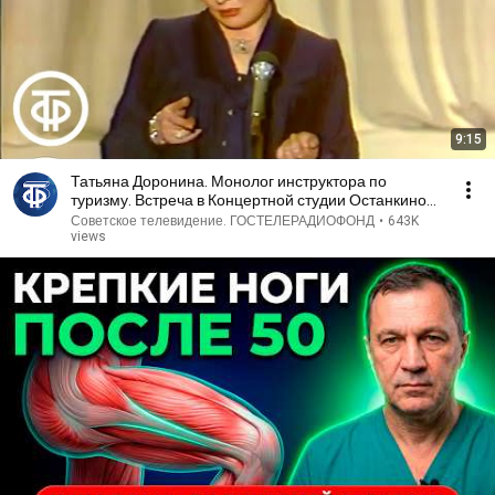
9:15
Татьяна Доронина. Монолог инструктора по
туризму. Встреча в Концертной студии Останкино
(1982)
Советское телевидение. ГОСТЕЛЕРАДИОФОНД
•
643K
views