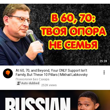
25:28
At 60, 70, and Beyond, Your ONLY Support Isn't
Family, But These 10 Pillars | Mikhail Labkovsky
Психология Без Сахара
Auto-dubbed
252K views