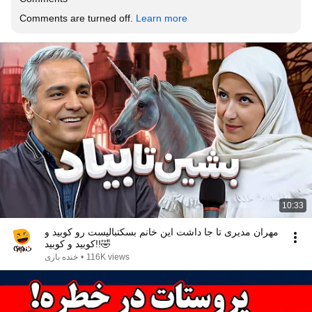
Comments are turned off. 
Learn more
10:33
مهران مدیری تا جا داشت این خانم بسکتبالیست رو کوبید و
کوبید و کوبید!!🤣
116K views
•
خنده بازی