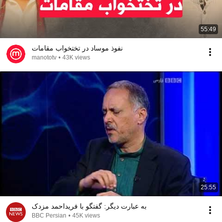
55:49
نفوذ موساد در تختخواب مقامات
manototv
•
43K views
25:55
به عبارت دیگر: گفتگو با فریداحمد مزدک
BBC Persian
•
45K views