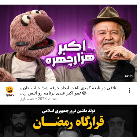
34:39
تلاقی دو نابغه کمدی باعث ایجاد جرقه شد؛ جناب خان و
عمو اکبر عبدی برنامه رو آتیش زدن😂
297K views
•
خنده بازی