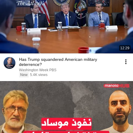
12:29
Has Trump squandered American military
deterrence?
Washington Week PBS
New
5.4K views