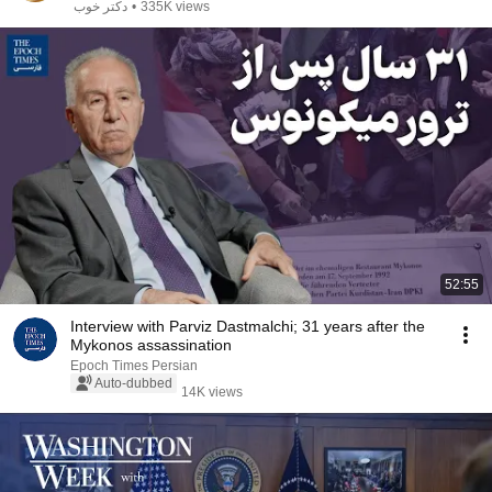
335K views
•
دکتر خوب
52:55
Interview with Parviz Dastmalchi; 31 years after the
Mykonos assassination
Epoch Times Persian
Auto-dubbed
14K views