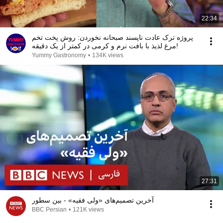
22:34
پروژه ترک عادت ناپسند صبحانه نخوردن: روش پخت تخم
مرغ لذیذ با بافت نرم و کرمی در کمتر از یک دقیقه!
Yummy Gastronomy
•
134K views
27:31
آخرین تصمیم‌های «ولی فقیه» - بین سطور
BBC Persian
•
121K views