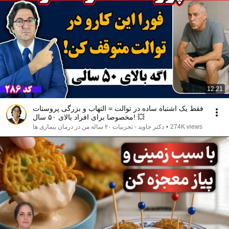
12:21
فقط یک اشتباه ساده در توالت = التهاب و بزرگی پروستات
مخصوصا برای افراد بالای ۵۰ سال! 💥
274K views
•
دکتر جاوید - تجربیات ۲۰ ساله من در درمان بیماری ها