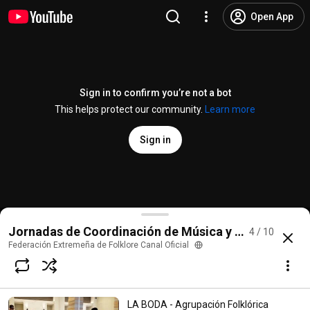
Open App
Sign in to confirm you’re not a bot
This helps protect our community.
Learn more
Sign in
COPLILLAS DE PIQUE - Agrupación Folkl. "VIRGEN DE 
Jornadas de Coordinación de Música y Danza - 2019
4 / 10
@
federacionextremenadefolkl3618
22 likes
7.3K views
3 years ago
more
Federación Extremeña de Folklore Canal Oficial
Subscribe
LA BODA - Agrupación Folklórica
Choices for families