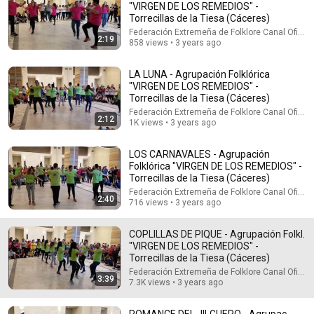
"VIRGEN DE LOS REMEDIOS" -
Torrecillas de la Tiesa (Cáceres)
Explore simpler, safer experiences for kids and
Learn more
families
Federación Extremeña de Folklore Canal Oficial
2:19
858 views • 3 years ago
LA LUNA - Agrupación Folklórica
"VIRGEN DE LOS REMEDIOS" -
Torrecillas de la Tiesa (Cáceres)
Federación Extremeña de Folklore Canal Oficial
2:12
1K views • 3 years ago
LOS CARNAVALES - Agrupación
Folklórica "VIRGEN DE LOS REMEDIOS" -
Torrecillas de la Tiesa (Cáceres)
Federación Extremeña de Folklore Canal Oficial
2:40
716 views • 3 years ago
36:27
COPLILLAS DE PIQUE - Agrupación Folkl.
"VIRGEN DE LOS REMEDIOS" -
No Pianist Dared Accept the Mafia Boss's Challenge—Until a
Torrecillas de la Tiesa (Cáceres)
Curvy Maid Left the Entire Room Speechles
Federación Extremeña de Folklore Canal Oficial
Velvet Boss Stories
3:39
7.3K views • 3 years ago
New
62K views
ROMANCE DEL JILGUERO - Agrupac.