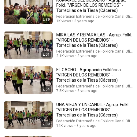
Folkl. "VIRGEN DE LOS REMEDIOS" -
Torrecillas de la Tiesa (Cáceres)
Federación Extremeña de Folklore Canal Oficial
2:39
1K views • 3 years ago
MIRAILAS Y REPARAILAS - Agrup. Folkl.
"VIRGEN DE LOS REMEDIOS" -
Torrecillas de la Tiesa (Cáceres)
Federación Extremeña de Folklore Canal Oficial
2:01
2.1K views • 3 years ago
3:21
EL GACHO - Agrupación Folklórica
"VIRGEN DE LOS REMEDIOS" -
2022 08 14 01 Coplillas de pique
Torrecillas de la Tiesa (Cáceres)
Asociación Cultural y Folclórica Tierra De Barros
•
984 views
Federación Extremeña de Folklore Canal Oficial
2:54
7.8K views • 3 years ago
UNA VIEJA Y UN CANDIL - Agrup. Folkl.
"VIRGEN DE LOS REMEDIOS" -
Torrecillas de la Tiesa (Cáceres)
Federación Extremeña de Folklore Canal Oficial
2:39
12K views • 3 years ago