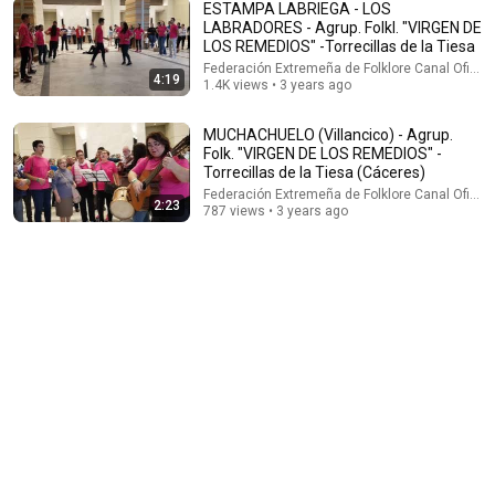
ESTAMPA LABRIEGA - LOS
LABRADORES - Agrup. Folkl. "VIRGEN DE
LOS REMEDIOS" -Torrecillas de la Tiesa
Federación Extremeña de Folklore Canal Oficial
4:19
1.4K views • 3 years ago
13:29
Ofrenda de Santa Ana 2026. Jota del Regateo y Chorizada
MUCHACHUELO (Villancico) - Agrup.
Popular. Tradiciones de Castro Urdiales.
Folk. "VIRGEN DE LOS REMEDIOS" -
Torrecillas de la Tiesa (Cáceres)
La Churrupita de Castro Urdiales
•
429 views
Federación Extremeña de Folklore Canal Oficial
2:23
787 views • 3 years ago
2:10:28