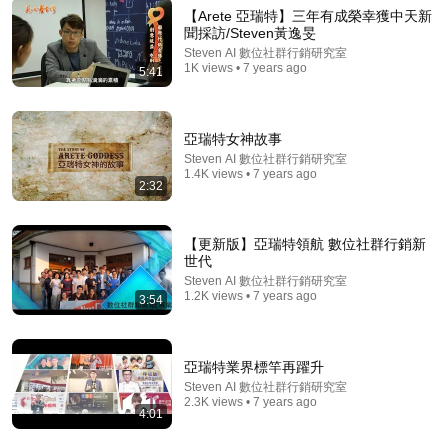
【Arete 亞瑞特】三年有成榮幸獲中天新
聞採訪/Steven黃逸旻
Steven AI 數位社群行銷研究室
17:58
1K views • 7 years ago
5:41
腦中風發生前，腿會先警告！醫師揭7大危險信號，一
旦出現盡快就醫｜健康一帖｜中風前兆｜護血管食物｜
腦中風症狀
亞瑞特女神故事
健康一帖
•
177K views
Steven AI 數位社群行銷研究室
1.4K views • 7 years ago
2:32
【更新版】亞瑞特領航 數位社群行銷新
世代
Steven AI 數位社群行銷研究室
1.2K views • 7 years ago
3:54
亞瑞特業界標竿再躍升
Steven AI 數位社群行銷研究室
35:26
2.3K views • 7 years ago
4:01
笼中对：史上最严出入境新规解读，普通人还有出国的