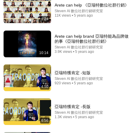
Arete can help 《亞瑞特數位社群行銷》
Steven AI 數位社群行銷研究室
11K views • 5 years ago
1:24
Arete can help brand 亞瑞特能為品牌做
的事《亞瑞特數位社群行銷》
Steven AI 數位社群行銷研究室
3.9K views • 5 years ago
10:14
21:35
大叔为曾经的爱人登台，含泪演唱《在水一方》，不炫
技不飙高音，莫文蔚杨坤听的泪流满面！#费玉清 #任
亞瑞特獲肯定 -短版
柏儒 #天籁之战1 精华版 clip
SMG音乐频道
•
198K views
Steven AI 數位社群行銷研究室
920 views • 5 years ago
4:50
亞瑞特獲肯定 -長版
Steven AI 數位社群行銷研究室
1.3K views • 5 years ago
6:56