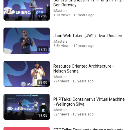
General Changes in HTTP and HTTP2 -
Ben Ramsey
Comment...
iMasters
1.1K views • 10 years ago
37:25
Json Web Token (JWT) - Ivan Rosolen
iMasters
6.6K views • 10 years ago
32:25
Resource Oriented Architecture -
Nelson Senna
iMasters
994 views • 10 years ago
23:00
11:52
Object-Oriented and Functional Programming in PHP
PHPTalks: Container vs Virtual Machine
with Vinicius Dias | #HipstersPontoTube
- Wellington Silva
Alura
iMasters
Auto-dubbed
524 views • 10 years ago
19:05
9.4K views
CTOTalks: Escalando times e salvando