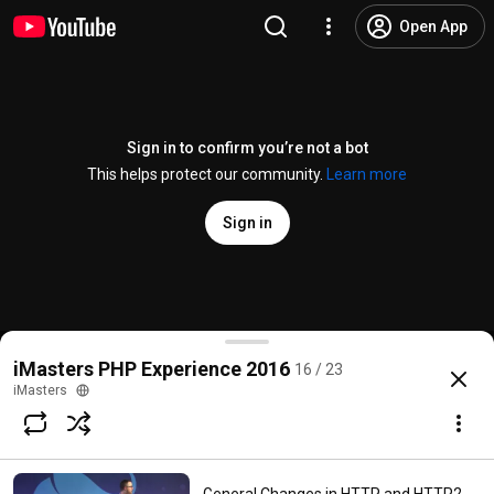
Open App
Sign in to confirm you’re not a bot
This helps protect our community.
Learn more
Sign in
Programação Funcional em PHP - Marcel Santos
iMasters PHP Experience 2016
16 / 23
@
PortaliMasters
450 likes
10K views
10 years ago
more
iMasters
Subscribe
Comments
8