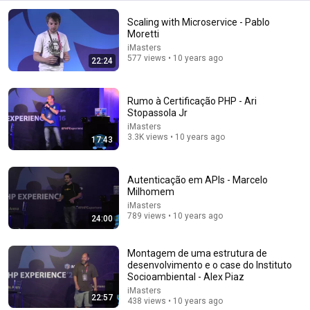
Scaling with Microservice - Pablo
Moretti
iMasters
577 views • 10 years ago
22:24
Rumo à Certificação PHP - Ari
Stopassola Jr
iMasters
3.3K views • 10 years ago
17:43
1:05:16
Creator of Lua: What People Get Wrong About
Autenticação em APIs - Marcelo
Scripting Languages | Roberto Ierusalimschy
Milhomem
Ryan Peterman
iMasters
New
24K views
789 views • 10 years ago
24:00
Montagem de uma estrutura de
desenvolvimento e o case do Instituto
Socioambiental - Alex Piaz
iMasters
22:57
438 views • 10 years ago