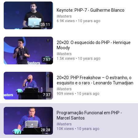
Closure (one of the concepts behind Functional
Programming) // Programmer's Dictionary
Keynote: PHP-7 - Guilherme Blanco
Código Fonte TV
Auto-dubbed
iMasters
18K views
6.9K views • 10 years ago
35:11
20×20: O esquecido do PHP - Henrique
Moody
iMasters
1.5K views • 10 years ago
7:57
20×20: PHP Freakshow – O estranho, o
esquisito e o raro - Leonardo Tumadjian
iMasters
909 views • 10 years ago
7:37
5:06
What is PHP and How Does it Work (How to Learn PHP
Programação Funcional em PHP -
/ What is Possible to Do with PHP)
Marcel Santos
IlustraDev
Auto-dubbed
iMasters
20K views
10K views • 10 years ago
28:28