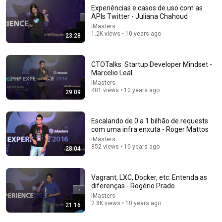
Experiências e casos de uso com as
APIs Twitter - Juliana Chahoud
iMasters
1.2K views • 10 years ago
23:28
25:55
[TUTORIAL] Sistema de Login com PHP e MySQL
CTOTalks: Startup Developer Mindset -
(Fácil e Rápido) 2024 - TUTORIAL
Marcelio Leal
Zero Bugs - Programação em Tutorial
•
157K views
iMasters
401 views • 10 years ago
29:09
Escalando de 0 a 1 bilhão de requests
com uma infra enxuta - Roger Mattos
iMasters
852 views • 10 years ago
28:04
Vagrant, LXC, Docker, etc: Entenda as
diferenças - Rogério Prado
iMasters
2.8K views • 10 years ago
7:43
21:16