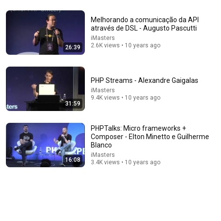
Melhorando a comunicação da API
através de DSL - Augusto Pascutti
iMasters
2.6K views • 10 years ago
26:39
33:08
Programação Concorrente
PHP Streams - Alexandre Gaigalas
Luciano Ramalho
•
6.9K views
iMasters
9.4K views • 10 years ago
31:59
PHPTalks: Micro frameworks +
Composer - Elton Minetto e Guilherme
Blanco
iMasters
16:08
3.4K views • 10 years ago
14:22