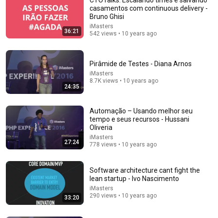
casamentos com continuous delivery -
Bruno Ghisi
iMasters
36:21
542 views • 10 years ago
Pirâmide de Testes - Diana Arnos
iMasters
8.7K views • 10 years ago
24:35
26:21
Automação – Usando melhor seu
258 - A SUPERIORIDADE da PROGRAMAÇÃO
tempo e seus recursos - Hussani
FUNCIONAL 😱😱😱 | theWiseDev Functional
Oliveria
Otavio Lemos
•
8K views
iMasters
27:24
778 views • 10 years ago
Software architecture cant fight the
lean startup - Ivo Nascimento
iMasters
290 views • 10 years ago
33:20