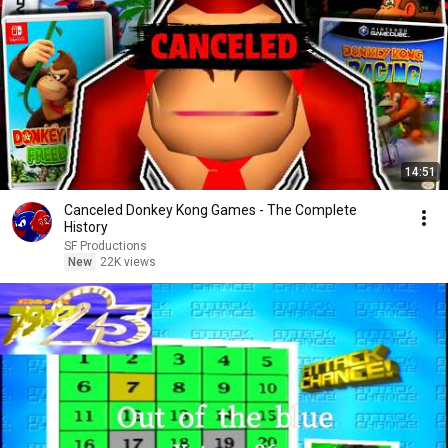
14:51
Canceled Donkey Kong Games - The Complete
History
SF Productions
New
22K views