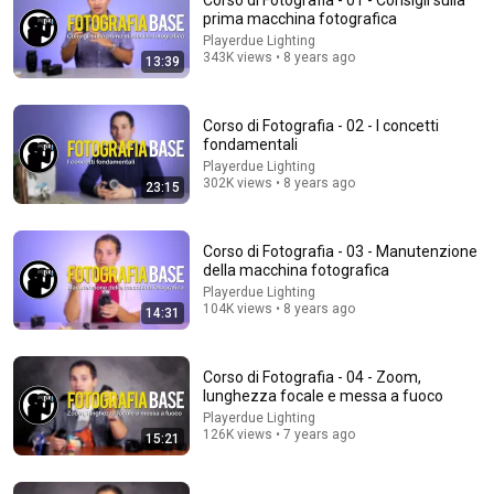
Corso di Fotografia - 01 - Consigli sulla
prima macchina fotografica
Comment...
Playerdue Lighting
343K views • 8 years ago
13:39
Corso di Fotografia - 02 - I concetti
fondamentali
Playerdue Lighting
302K views • 8 years ago
23:15
Corso di Fotografia - 03 - Manutenzione
della macchina fotografica
Playerdue Lighting
104K views • 8 years ago
14:31
13:40
Corso di Fotografia - 11 - Bilanciamento del Bianco -
Corso di Fotografia - 04 - Zoom,
parte 2
lunghezza focale e messa a fuoco
Playerdue Lighting
•
148K views
Playerdue Lighting
126K views • 7 years ago
15:21