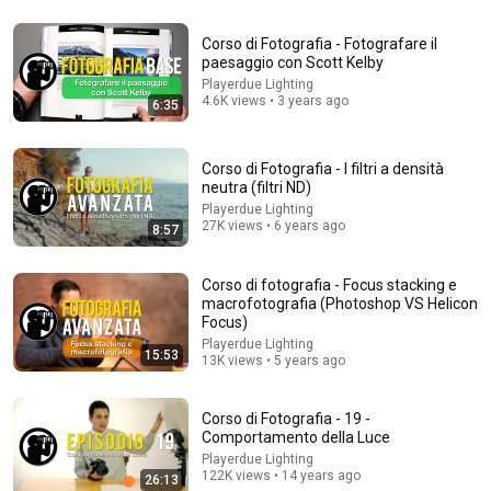
15:18
Corso di Fotografia - 07 - Tempo di scatto e mosso
Corso di Fotografia - Fotografare il
paesaggio con Scott Kelby
Playerdue Lighting
•
56K views
Playerdue Lighting
4.6K views • 3 years ago
6:35
Corso di Fotografia - I filtri a densità
neutra (filtri ND)
Playerdue Lighting
27K views • 6 years ago
8:57
Corso di fotografia - Focus stacking e
macrofotografia (Photoshop VS Helicon
Focus)
Playerdue Lighting
26:40
15:53
13K views • 5 years ago
Why Healthy People Suddenly Decline After 60 (5
Hidden Reasons)
Corso di Fotografia - 19 -
Ben Azadi
•
623K views
Comportamento della Luce
Playerdue Lighting
122K views • 14 years ago
26:13