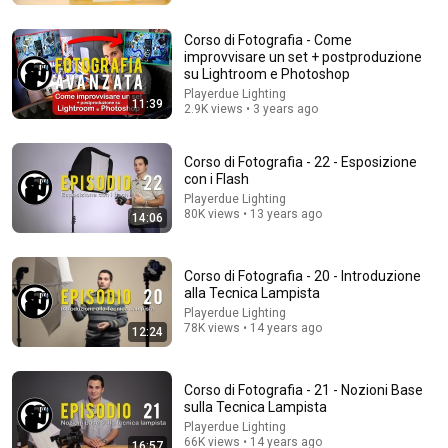
Corso di Fotografia - Come
improvvisare un set + postproduzione
su Lightroom e Photoshop
Playerdue Lighting
11:39
2.9K views • 3 years ago
Corso di Fotografia - 22 - Esposizione
con i Flash
51:03
Playerdue Lighting
80K views • 13 years ago
14:06
LIVE: TURMOIL In Iran - IRGC Prepare Mojtaba
Khamenei's Death
Tousi TV
Corso di Fotografia - 20 - Introduzione
New
278K views
alla Tecnica Lampista
Playerdue Lighting
78K views • 14 years ago
12:24
Corso di Fotografia - 21 - Nozioni Base
sulla Tecnica Lampista
Playerdue Lighting
66K views • 14 years ago
16:57