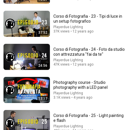
Corso di Fotografia - 23 - Tipi di luce in
un setup fotografico
Playerdue Lighting
12:44
37K views • 12 years ago
37:52
White Balance: DON'T MAKE THESE MISTAKES! 4
ways to get it perfect.
Fabrizio Pavia
•
13K views
Corso di Fotografia - 24 - Foto da studio
con attrezzatura "fai da te"
Playerdue Lighting
47K views • 12 years ago
24:56
Photography course - Studio
photography with a LED panel
Playerdue Lighting
3.1K views • 4 years ago
17:17
Corso di Fotografia - 25 - Light painting
e flash
14:26
Playerdue Lighting