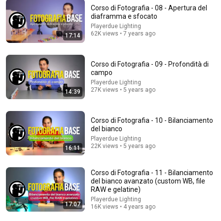
Corso di Fotografia - 08 - Apertura del
diaframma e sfocato
Playerdue Lighting
44:24
62K views • 7 years ago
17:14
Will She BURN Him Like His Ex? | UDY Loyalty Test
UDY
Corso di Fotografia - 09 - Profondità di
New
1.2M views
campo
Playerdue Lighting
27K views • 5 years ago
14:39
Corso di Fotografia - 10 - Bilanciamento
del bianco
Playerdue Lighting
22K views • 5 years ago
16:11
Corso di Fotografia - 11 - Bilanciamento
del bianco avanzato (custom WB, file
RAW e gelatine)
16:11
Playerdue Lighting
17:07
16K views • 4 years ago
Corso di Fotografia - 10 - Bilanciamento del bianco
Playerdue Lighting
•
22K views