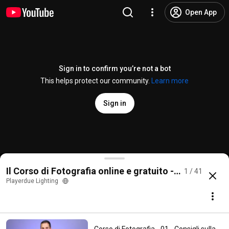
Open App
Sign in to confirm you’re not a bot
This helps protect our community.
Learn more
Sign in
Corso di Fotografia - 10 - Bilanciamento del Bianco -
Il Corso di Fotografia online e gratuito - PlayerDue L
1 / 41
@
Playerdue
1.4K likes
210K views
15 years ago
more
Playerdue Lighting
Subscribe
Comments
206