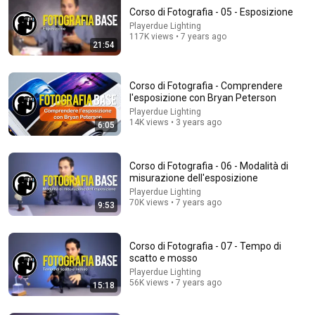
Corso di Fotografia - 05 - Esposizione
Playerdue Lighting
117K views • 7 years ago
21:54
Corso di Fotografia - Comprendere
l'esposizione con Bryan Peterson
Playerdue Lighting
14K views • 3 years ago
6:05
12:44
Canon EOS Rebel T3 Video 1: Overview, Features,
Functions, Interface, Layout, Design, and Buttons
Corso di Fotografia - 06 - Modalità di
misurazione dell'esposizione
David Hancock
•
14K views
Playerdue Lighting
70K views • 7 years ago
9:53
Corso di Fotografia - 07 - Tempo di
scatto e mosso
Playerdue Lighting
56K views • 7 years ago
15:18