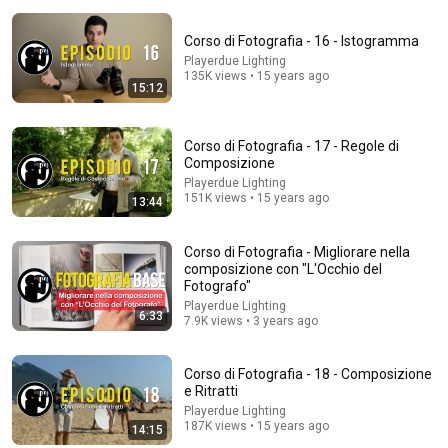
Corso di Fotografia - 16 - Istogramma
Playerdue Lighting
135K views • 15 years ago
15:12
10:50
Corso di Fotografia - 17 - Regole di
Composizione
Corso di Fotografia - 08 - Apertura del Diaframma
Playerdue Lighting
Playerdue Lighting
•
188K views
151K views • 15 years ago
13:44
Corso di Fotografia - Migliorare nella
composizione con "L'Occhio del
Fotografo"
Playerdue Lighting
6:33
7.9K views • 3 years ago
Corso di Fotografia - 18 - Composizione
e Ritratti
Playerdue Lighting
187K views • 15 years ago
14:15