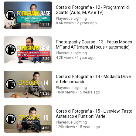
Corso di Fotografia - 12 - Programmi di
Scatto (Auto, M, Av e Tv)
Playerdue Lighting
8.6K views • 2 years ago
13:11
Photography Course - 13 - Focus Modes
MF and AF (manual focus / automatic)
Playerdue Lighting
4.2K views • 1 year ago
12:39
Corso di Fotografia - 14 - Modalità Drive
21:54
e Telecomandi
Playerdue Lighting
Corso di Fotografia - 05 - Esposizione
104K views • 15 years ago
13:26
Playerdue Lighting
•
117K views
Corso di Fotografia - 15 - Liveview, Tasto
Asterisco e Funzioni Varie
Playerdue Lighting
129K views • 15 years ago
14:58