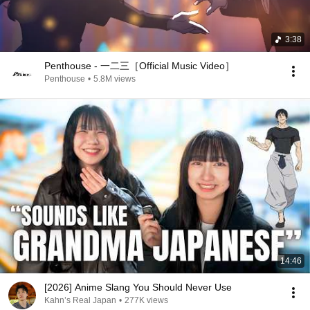
3:38
Penthouse - 一二三［Official Music Video］
Penthouse
•
5.8M views
14:46
[2026] Anime Slang You Should Never Use
Kahn’s Real Japan
•
277K views