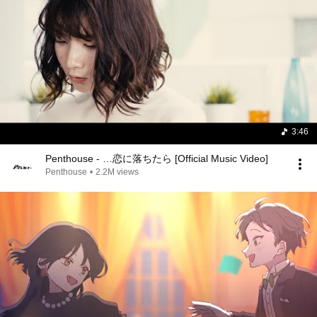
3:46
Penthouse - …恋に落ちたら [Official Music Video]
Penthouse
•
2.2M views