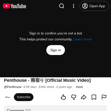
Open App
Sign in to confirm you’re not a bot
This helps protect our community.
Learn more
Sign in
Penthouse - 雨宿り [Official Music Video]
@
Penthouse
8.9K likes
834K views
4 years ago
more
Subscribe
Comments
327