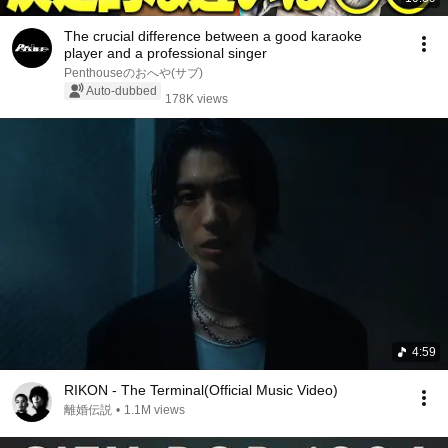
The crucial difference between a good karaoke
player and a professional singer
Penthouseのおへや(サブ)
Auto-dubbed
178K views
4:59
RIKON - The Terminal(Official Music Video)
離婚伝説
•
1.1M views