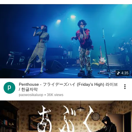
4:35
Penthouse - フライデーズハイ (Friday's High) 라이브
/ 한글자막
paowosikaluop
•
36K views