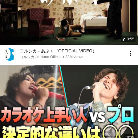
3:55
ヨルシカ - あぶく（OFFICIAL VIDEO）
ヨルシカ / n-buna Official
•
33M views
10:39