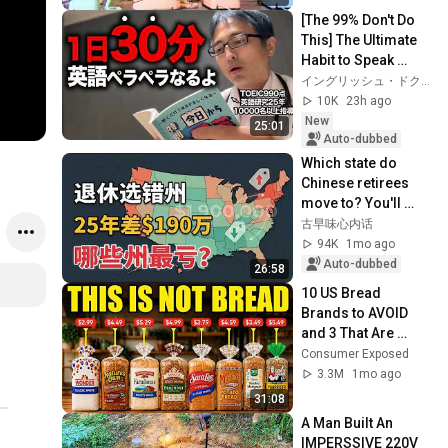
[The 99% Don't Do 
This] The Ultimate 
Habit to Speak 
English Fluently
イングリッシュ・ドクターの非常識な英語学
10K
23h ago
New
25:01
Auto-dubbed
Which state do 
Chinese retirees 
move to? You'll 
never guess the 
古早味心内话
number one 
94K
1mo ago
answer.
Auto-dubbed
26:58
10 US Bread 
Brands to AVOID 
and 3 That Are 
Actually Safe
Consumer Exposed
3.3M
1mo ago
31:08
A Man Built An  
IMPERSSIVE 220V 