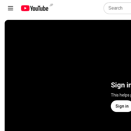
JP
Sign i
This helps
Sign in