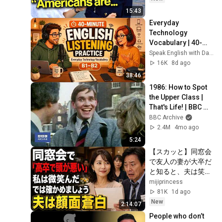
15:43
Everyday 
Technology 
Vocabulary | 40-
Minute English 
Speak English with David & Alice
Listening Practice
16K
8d ago
38:46
1986: How to Spot 
the Upper Class | 
That's Life! | BBC 
Archive
BBC Archive
2.4M
4mo ago
5:24
【スカッと】同窓会
で友人の妻が大卒だ
と知ると、夫は笑っ
た。「うちの妻は高
mijiprincess
卒で、本当に頭が悪
81K
1d ago
い」私は微笑んだ。
New
2:14:07
「では、どちらが愚
People who don’t 
かか確かめましょ