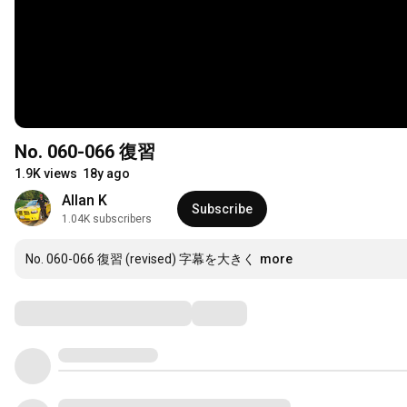
No. 060-066 復習
1.9K views
18y ago
Allan K
Subscribe
1.04K subscribers
No. 060-066 復習 (revised) 字幕を大きく
more
Comments