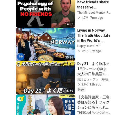
have friends share 
う」――数分後、夫
these five 
は顔面蒼白になっ
personality traits
The Mindset Mentor Podcast
た……。
1.7M
7mo ago
4:02
Living in Norway | 
The Truth About Life 
in the World's 
Richest and Most 
Happy Travel 99
Beautiful Country | 
921K
3w ago
4K
35:26
Day 21｜よく眠る✨ 
1日1シーンで学ぶ 
大人の日常英語✨リ
スニング・シャドー
英語ビュッフェ【毎朝7時配信】
イング・ディクテー
3.9K
12h ago
ション
New
15:59
【文芸評論家・三宅
香帆が語る】フィク
ションにあらわれた
「日本の夫婦」のか
THINKpod /シンクポッド