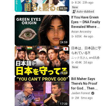
たち／村上春樹が描
8.2K
23h ago
く夫婦の「絶妙な距
New
46:39
離感」／『カンガル
Auto-dubbed
ー日和』の凄さ／母
If You Have Green 
娘関係について／
Eyes — DNA Finally 
THINKpod
Revealed Where 
They Really Come 
Asian Ancestry
From
605K
4w ago
24:59
日本は、日本語に守
られている⁈
ニック兄さん and高桑
434K
2d ago
New
25:09
Bill Maher Says 
There’s No Proof 
for God... Then 
THIS Happens
Jaiden Forrest
2M
5mo ago
17:20