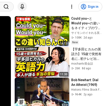
Sign in
Could you~と
Would you~の違い
をネイティブのワシ
が解説するゾ！【丁
サイモンのイキれる英語教室
寧な英語表現】
108K
2d ago
New
16:13
【宇多田ヒカルの英
語力】15歳で突然有
名に…初テレビ出演
で転倒した日の本音
mochantv英会話
｜英語字幕・日本語
26K
8d ago
訳付き
11:30
Bob Newhart: Dial 
An Atheist (1969)
Historic Films Stock Footage Archive
964K
2y ago
5:17