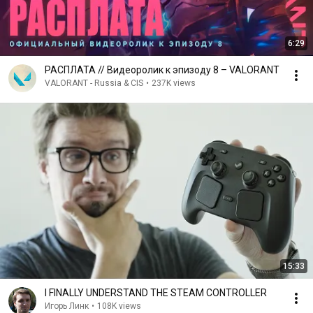
6:29
РАСПЛАТА // Видеоролик к эпизоду 8 – VALORANT
VALORANT - Russia & CIS
•
237K views
15:33
I FINALLY UNDERSTAND THE STEAM CONTROLLER
Игорь Линк
•
108K views