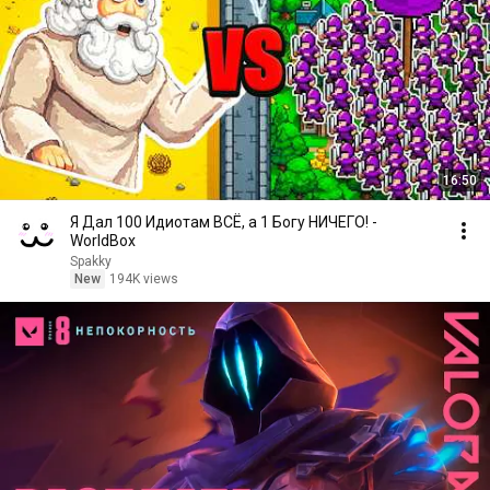
16:50
Я Дал 100 Идиотам ВСЁ, а 1 Богу НИЧЕГО! -
WorldBox
Spakky
New
194K views