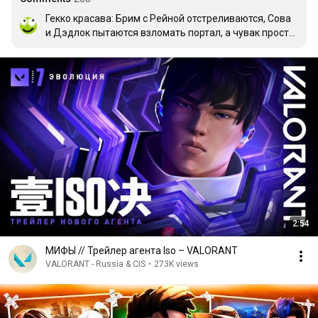
Гекко красава: Брим с Рейной отстреливаются, Сова 
и Дэдлок пытаются взломать портал, а чувак просто 
встал по середине и такой: гы, портал
2:54
МИФЫ // Трейлер агента Iso – VALORANT
VALORANT - Russia & CIS
•
273K views