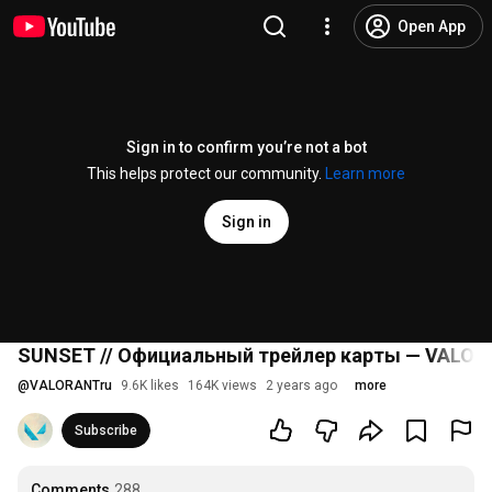
Open App
Sign in to confirm you’re not a bot
This helps protect our community.
Learn more
Sign in
SUNSET // Официальный трейлер карты — VALO
@
VALORANTru
9.6K likes
164K views
2 years ago
more
Subscribe
Comments
288