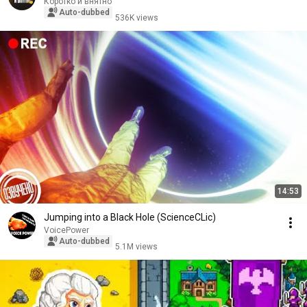
Коротко и внятно
Auto-dubbed
536K views
14:53
Jumping into a Black Hole (ScienceCLic)
VoicePower
Auto-dubbed
5.1M views