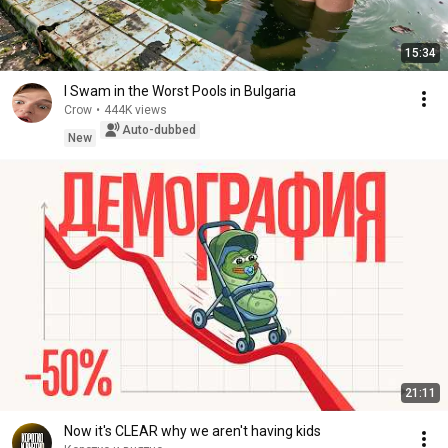
15:34
I Swam in the Worst Pools in Bulgaria
Crow
•
444K views
Auto-dubbed
New
21:11
Now it's CLEAR why we aren't having kids