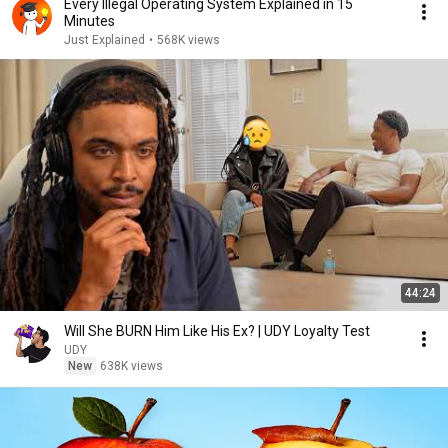
Every Illegal Operating System Explained in 15
Minutes
Just Explained
•
568K views
44:24
Will She BURN Him Like His Ex? | UDY Loyalty Test
UDY
New
638K views