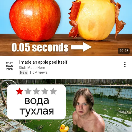
29:26
I made an apple peel itself
Stuff Made Here
New
1.6M views