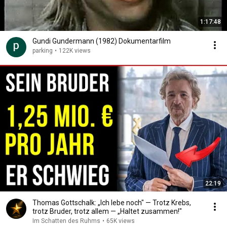
1:17:48
Gundi Gundermann (1982) Dokumentarfilm
parking
•
122K views
22:19
Thomas Gottschalk: „Ich lebe noch" — Trotz Krebs,
trotz Bruder, trotz allem — „Haltet zusammen!"
Im Schatten des Ruhms
•
65K views