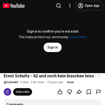
Open App
Sign in to confirm you’re not a bot
This helps protect our community.
Learn more
Sign in
Ernst Schultz - 62 und noch kein bisschen leise - Teil
@
CommKC
9 likes
2.8K views
19 years ago
more
Subscribe
Comments