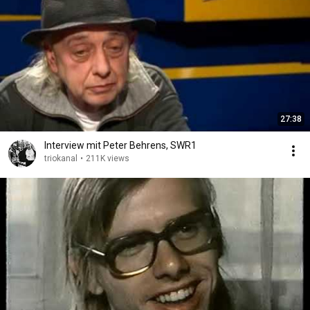
27:38
Interview mit Peter Behrens, SWR1
triokanal
•
211K views